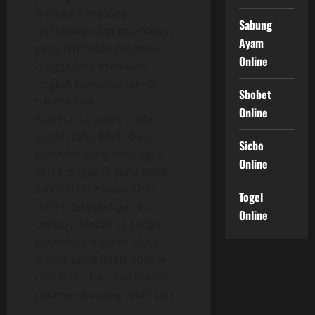
memberi metode
Sabung
technologi dan keamanan
Ayam
yang demikian modern
Online
hingga bisa memberi
tingkat kenyamanan di
Sbobet
permainan.
Online
Karena itu yakini anda
sudah tahu lebih dulu
Sicbo
provider yang terunggul
Online
serta tergacor yang telah
ada dalam games slots
Togel
online termashyur ini.
Online
Berikut adalah 15 saran
provider tergacor slots
online yang udah punyai
nilai RTP slots dan lisensi
permainan yang telah sah.