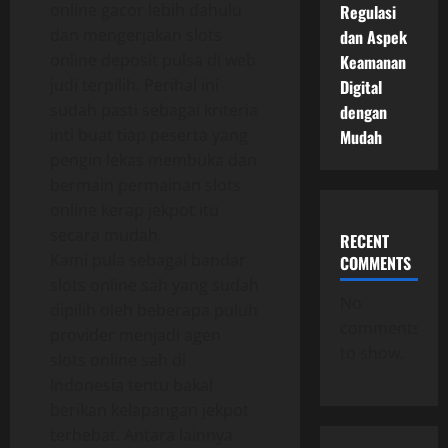
online gacor lebih dahulu
Regulasi
dan mengerjakan slots
dan Aspek
online deposit pulsa di web
Keamanan
judi terpilih. Perihal ini
Digital
sudah pasti sebagai kriteria
dengan
inti buat tiap peserta yang
Mudah
pengin lekas membuka dan
bermain permainan slots
online kerap jekpot itu
secara mudah.
RECENT
Kami pula sebagai bandar
COMMENTS
slots online sah yang sudah
No
dipilih oleh beberapa puluh
comments
provider menjadi agen
to show.
slots online sah di
Indonesia tentu bakal
berikan kelapangan jekpot
terhebat. Antara lainnya