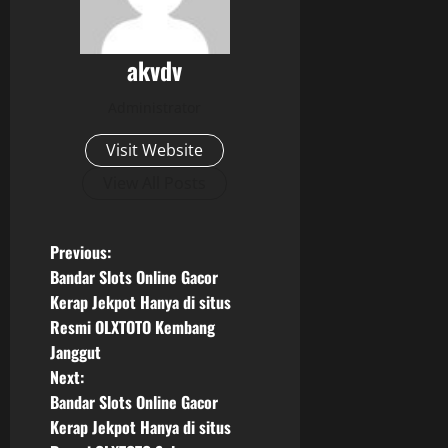
akvdv
Administrator
Visit Website
View All Posts
P
Previous:
Bandar Slots Online Gacor
o
Kerap Jekpot Hanya di situs
Resmi OLXTOTO Kembang
s
Janggut
t
Next:
Bandar Slots Online Gacor
n
Kerap Jekpot Hanya di situs