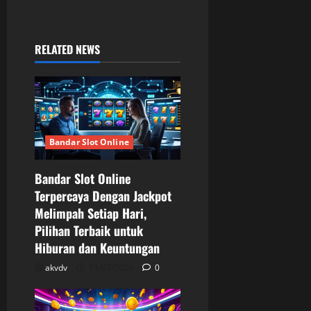
RELATED NEWS
Bandar Slot Online
Bandar Slot Online
Terpercaya Dengan Jackpot
Melimpah Setiap Hari,
Pilihan Terbaik untuk
Hiburan dan Keuntungan
akvdv
11/07/2026
0