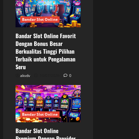
Bandar Slot Online
Bandar Slot Online Favorit
Dengan Bonus Besar
Berkualitas Tinggi Pilihan
Terbaik untuk Pengalaman
Seru
akvdv
10/07/2026
0
Bandar Slot Online
Bandar Slot Online
Premium Dengan Provider