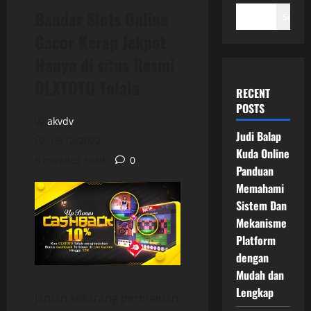
Bandar Slots Online
Search
Gacor Kerap Jekpot
Hanya di situs Resmi
OLXTOTO Tolala
RECENT
POSTS
akvdv
Judi Balap
15/12/2022
Kuda Online
6 minutes read
0
Panduan
Memahami
Sistem Dan
Mekanisme
Platform
dengan
Mudah dan
Lengkap
Jaman sekarang permainan