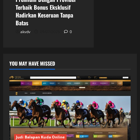
Terbaik Bonus Eksklusif
Hadirkan Keseruan Tanpa
Batas
akvdv
09/07/2026
0
YOU MAY HAVE MISSED
Judi Balapan Kuda Online