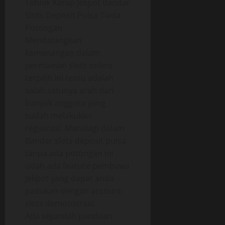
Tehnik Kerap Jekpot Bandar
Slots Deposit Pulsa Tiada
Potongan
Mendatangkan
kemenangan dalam
permainan slots online
terpilih ini tentu adalah
salah satunya arah dari
banyak anggota yang
sudah melakukan
registrasi. Manalagi dalam
Bandar slots deposit pulsa
tanpa ada potongan ini
udah ada feature pembawa
Jekpot yang dapat anda
padukan dengan account
slots demonstrasi.
Ada sejumlah panduan