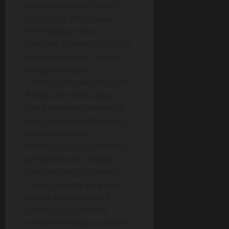
penyebab jekpot seperti
Free Spins, Pengganda
Kemenangan serta
lambang Scatters siap buat
anda permainkan dengan
sangatlah ringan.
• Main di jam peruntungan
Paling akhir Anda dapat
raih kemenangan dengan
amat prima apabila dapat
main dalam jam
keberuntungan permainan
yang telah kami siapkan
dengan sangatlah prima.
Untuk anggota yang main
secara stabil dan aktif
dalam agen judi slots
online termashyur pastinya