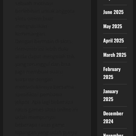
sebuah motivasi
berlebihan untuk anggota
June 2025
slots online buat
May 2025
menghasilkan
kemenangan.
April 2025
Dengan bermain di slots
demonstrasi lebih dulu
March 2025
anda dapat mengolah trik
yang terunggul dan bisa
February
juga membuat suatu
2025
surprise dengan
memadukannya bersama
January
spesifikasi pembawa
2025
jekpot. Apa lagi beberapa
ratus games slots online ini
December
udah mempunyai
2024
beberapa ratus game
lapangan yang udah punya
November