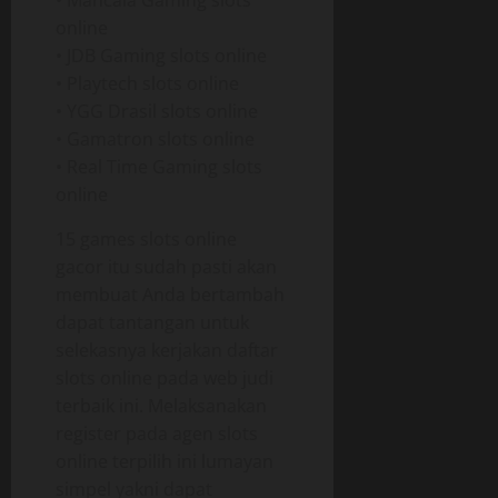
• Mancala Gaming slots
online
• JDB Gaming slots online
• Playtech slots online
• YGG Drasil slots online
• Gamatron slots online
• Real Time Gaming slots
online
15 games slots online
gacor itu sudah pasti akan
membuat Anda bertambah
dapat tantangan untuk
selekasnya kerjakan daftar
slots online pada web judi
terbaik ini. Melaksanakan
register pada agen slots
online terpilih ini lumayan
simpel yakni dapat