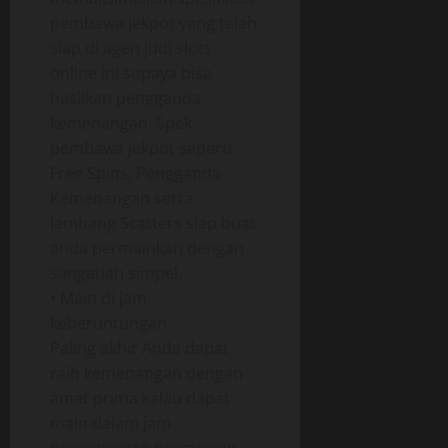
pembawa jekpot yang telah
siap di agen judi slots
online ini supaya bisa
hasilkan pengganda
kemenangan. Spek
pembawa jekpot seperti
Free Spins, Pengganda
Kemenangan serta
lambang Scatters siap buat
anda permainkan dengan
sangatlah simpel.
• Main di jam
keberuntungan
Paling akhir Anda dapat
raih kemenangan dengan
amat prima kalau dapat
main dalam jam