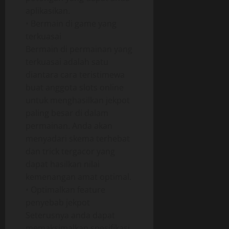
aplikasikan.
• Bermain di game yang
terkuasai
Bermain di permainan yang
terkuasai adalah satu
diantara cara teristimewa
buat anggota slots online
untuk menghasilkan jekpot
paling besar di dalam
permainan. Anda akan
menyadari skema terhebat
dan trick tergacor yang
dapat hasilkan nilai
kemenangan amat optimal.
• Optimalkan feature
penyebab jekpot
Seterusnya anda dapat
memaksimalkan spesifikasi