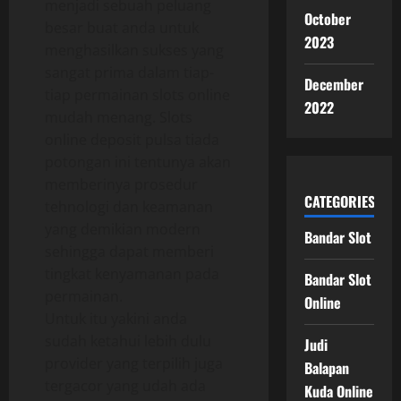
menjadi sebuah peluang
October
besar buat anda untuk
2023
menghasilkan sukses yang
sangat prima dalam tiap-
December
tiap permainan slots online
2022
mudah menang. Slots
online deposit pulsa tiada
potongan ini tentunya akan
memberinya prosedur
CATEGORIES
tehnologi dan keamanan
yang demikian modern
Bandar Slot
sehingga dapat memberi
tingkat kenyamanan pada
Bandar Slot
permainan.
Online
Untuk itu yakini anda
sudah ketahui lebih dulu
Judi
provider yang terpilih juga
Balapan
tergacor yang udah ada
Kuda Online