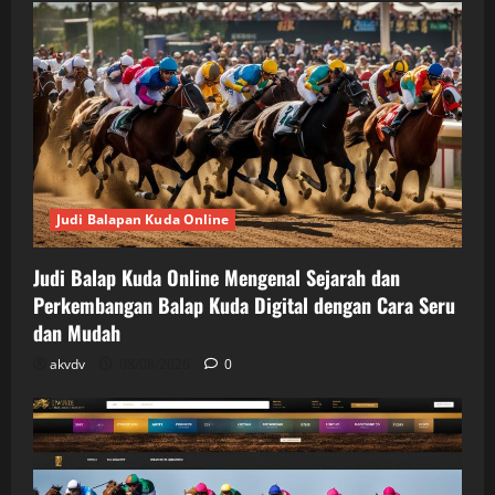
Judi Balapan Kuda Online
Judi Balap Kuda Online Mengenal Sejarah dan
Perkembangan Balap Kuda Digital dengan Cara Seru
dan Mudah
akvdv
08/08/2026
0