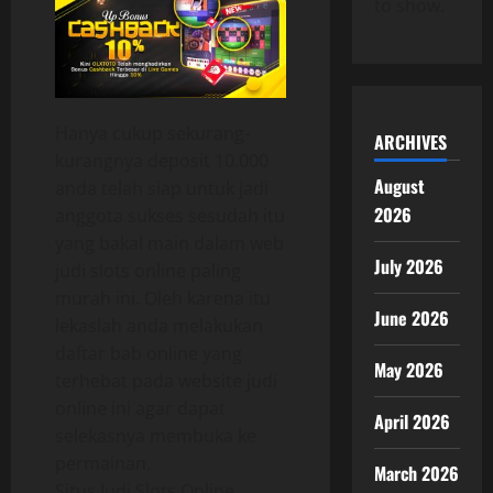
to show.
Hanya cukup sekurang-
ARCHIVES
kurangnya deposit 10.000
August
anda telah siap untuk jadi
2026
anggota sukses sesudah itu
yang bakal main dalam web
July 2026
judi slots online paling
murah ini. Oleh karena itu
June 2026
lekaslah anda melakukan
daftar bab online yang
May 2026
terhebat pada website judi
online ini agar dapat
April 2026
selekasnya membuka ke
permainan.
March 2026
Situs Judi Slots Online