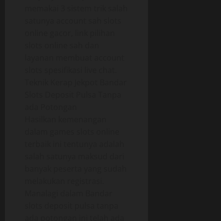
memakai 3 sistem trik salah
satunya account sah slots
online gacor, link pilihan
slots online sah dan
layanan membuat account
slots spesifikasi live chat.
Teknik Kerap Jekpot Bandar
Slots Deposit Pulsa Tanpa
ada Potongan
Hasilkan kemenangan
dalam games slots online
terbaik ini tentunya adalah
salah satunya maksud dari
banyak peserta yang sudah
melakukan registrasi.
Manalagi dalam Bandar
slots deposit pulsa tanpa
ada potongan ini telah ada