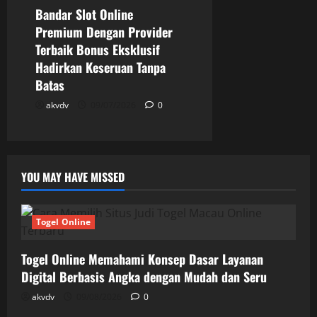
Bandar Slot Online
Premium Dengan Provider
Terbaik Bonus Eksklusif
Hadirkan Keseruan Tanpa
Batas
akvdv
09/07/2026
0
YOU MAY HAVE MISSED
Togel Online
Togel Online Memahami Konsep Dasar Layanan
Digital Berbasis Angka dengan Mudah dan Seru
akvdv
09/08/2026
0