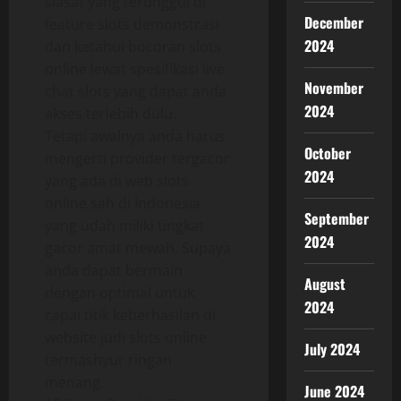
siasat yang terunggul di
December
feature slots demonstrasi
2024
dan ketahui bocoran slots
online lewat spesifikasi live
November
chat slots yang dapat anda
2024
akses terlebih dulu.
Tetapi awalnya anda harus
October
mengerti provider tergacor
2024
yang ada di web slots
online sah di Indonesia
September
yang udah miliki tingkat
2024
gacor amat mewah. Supaya
anda dapat bermain
August
dengan optimal untuk
2024
capai titik keberhasilan di
website judi slots online
July 2024
termashyur ringan
menang.
June 2024