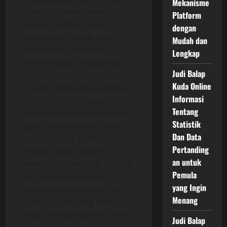
Mekanisme
berskala Internasional
Platform
dapat memberi suatu
dengan
kelapangan untuk anda
Mudah dan
untuk menghasilkan
Lengkap
kemenangan yang paling
Judi Balap
besar.
Kuda Online
Tetapi sebelumnya anggota
Informasi
slots online tentunya mesti
Tentang
lakukan daftar slots online
Statistik
gacor lebih dahulu serta
Dan Data
lakukan slots online
Pertanding
deposit pulsa dalam
an untuk
website judi terpilih. Perihal
Pemula
ini tentunya sebagai
yang Ingin
kriteria khusus untuk tiap-
Menang
tiap anggota yang ingin
lekas terhubung serta main
Judi Balap