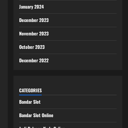
January 2024
December 2023
November 2023
October 2023
December 2022
CATEGORIES
Bandar Slot
Bandar Slot Online