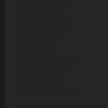
• Microgaming slots online
• Habanero slots online
• Jokergaming slots online
• Spadegaming slots online
• CQ9 slots online
• Skywind slots online
• PG Soft slots online
• Slot88 slots online
• Mancala Gaming slots online
• JDB Gaming slots online
• Playtech slots online
• YGG Drasil slots online
• Gamatron slots online
• Real Time Gaming slots online
15 games slots online gacor itu tentu dapat b