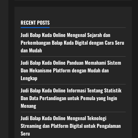
RECENT POSTS
Judi Balap Kuda Online Mengenal Sejarah dan
Perkembangan Balap Kuda Digital dengan Cara Seru
dan Mudah
Judi Balap Kuda Online Panduan Memahami Sistem
Dan Mekanisme Platform dengan Mudah dan
Lengkap
Judi Balap Kuda Online Informasi Tentang Statistik
Dan Data Pertandingan untuk Pemula yang Ingin
Menang
Judi Balap Kuda Online Mengenal Teknologi
Streaming dan Platform Digital untuk Pengalaman
Seru