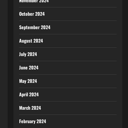
November 2024
October 2024
September 2024
August 2024
July 2024
June 2024
May 2024
April 2024
March 2024
February 2024