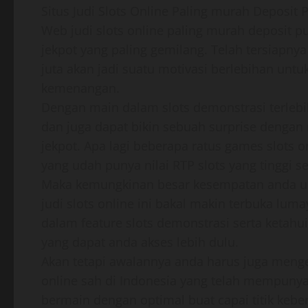
Situs Judi Slots Online Paling murah Deposit 
Web judi slots online paling murah deposit pu
jekpot yang paling gemilang. Telah tersiapny
juta akan jadi suatu motivasi berlebihan untu
kemenangan.
Dengan main dalam slots demonstrasi terlebi
dan juga dapat bikin sebuah surprise deng
jekpot. Apa lagi beberapa ratus games slots o
yang udah punya nilai RTP slots yang tinggi se
Maka kemungkinan besar kesempatan anda unt
judi slots online ini bakal makin terbuka lum
dalam feature slots demonstrasi serta ketahui 
yang dapat anda akses lebih dulu.
Akan tetapi awalannya anda harus juga menger
online sah di Indonesia yang telah mempunya
bermain dengan optimal buat capai titik kebe