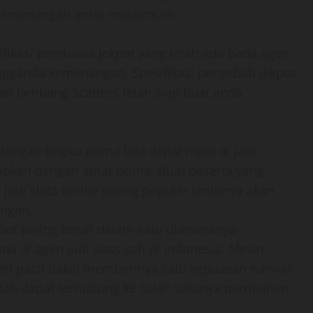
ai kemenangan amat maksimum.
fikasi pembawa jekpot yang telah ada pada agen
pengganda kemenangan. Spesifikasi penyebab jekpot
n lambang Scatters telah siap buat anda
engan begitu prima bila dapat main di jam
apkan dengan amat prima. Buat peserta yang
judi slots online paling populer tentunya akan
ungan.
pot paling besar dalam satu diantaranya
a di agen judi slots sah di Indonesia. Mesin
udah pasti bakal memberinya satu kepuasan namun
dah dapat terhubung ke salah satunya permainan