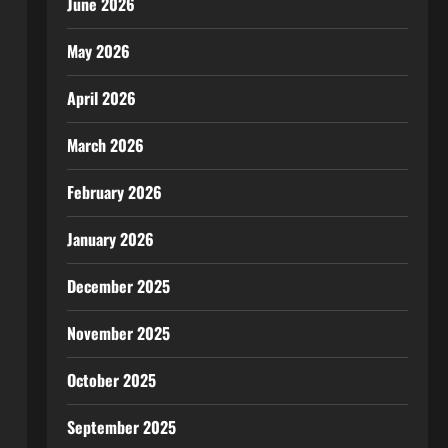
June 2026
May 2026
April 2026
March 2026
February 2026
January 2026
December 2025
November 2025
October 2025
September 2025