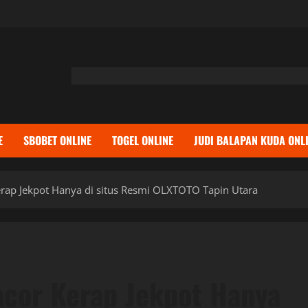
E
SBOBET ONLINE
TOGEL ONLINE
JUDI BALAPAN KUDA ONL
erap Jekpot Hanya di situs Resmi OLXTOTO Tapin Utara
acor Kerap Jekpot Hanya