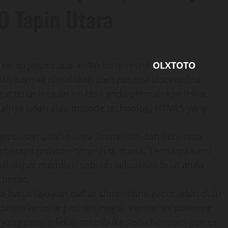
O Tapin Utara
 kerap jekpot adalah Webiste resmi
OLXTOTO
ah banyak dimainkan oleh peserta slots online
gat tenar ini saat ini bisa anda permainkan lewat
salnya udah siap metode technologi HTML5 yang
 kepuasan udah punya lisensi sah dan beberapa
eberapa provider terpilih di dunia. Tentunya kami
ional dapat memberi sebuah keluasaan buat anda
 besar.
 harus lakukan daftar slots online gacor lebih dulu
alam website judi terunggul. Perihal ini pastinya
ta yang pengin lekas membuka serta bermain games