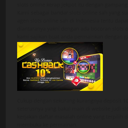
slots online kerap jekpot itu dengan gampang
Kami sebagai bandar slots online sah yang su
agen slots online sah di Indonesia tentu dapa
diantaranya yakni dengan ada bocoran slots o
kami sajikan buat anda permainkan dengan 
Cukup dengan sekurang-kurangnya deposit 10.
seterusnya yang bakal main di website judi sl
kerjakan daftar masalah online yang terpilih 
membuka ke permainan.