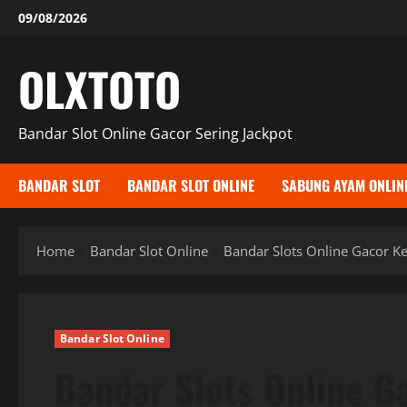
Skip
09/08/2026
to
content
OLXTOTO
Bandar Slot Online Gacor Sering Jackpot
BANDAR SLOT
BANDAR SLOT ONLINE
SABUNG AYAM ONLIN
Home
Bandar Slot Online
Bandar Slots Online Gacor K
Bandar Slot Online
Bandar Slots Online G