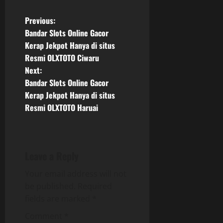
P
Previous:
Bandar Slots Online Gacor
o
Kerap Jekpot Hanya di situs
Resmi OLXTOTO Ciwaru
s
Next:
t
Bandar Slots Online Gacor
Kerap Jekpot Hanya di situs
n
Resmi OLXTOTO Haruai
a
v
Leave a Reply
i
Your email address will not
g
be published.
Required
fields are marked
*
a
Comment
*