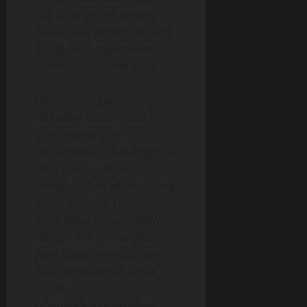
judi slots online deposit
pulsa tiada potongan yang
dapat anda aplikasikan.
• Bermain di game yang
terkuasai
Main dalam game yang
terkuasai adalah satu
diantaranya cara
teristimewa untuk anggota
slots online untuk
menghasilkan jekpot paling
besar di dalam permainan.
Anda bakal pahami skema
terpilih dan trik tergacor
yang dapat menciptakan
nilai kemenangan amat
optimal.
• Optimalkan spesifikasi