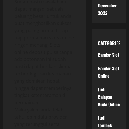
Sudah pasti masalah ini
December
dapat menjadi sebuah
2022
peluang besar untuk anda
buat menghasilkan sukses
yang paling prima di tiap-
tiap permainan slots online
CATEGORIES
ringan menang. Slots
online deposit pulsa tanpa
Bandar Slot
ada potongan ini sudah
pasti dapat berikan skema
Bandar Slot
technologi dan keamanan
Online
yang demikian hebat
hingga dapat memberinya
Judi
tingkat ketenteraman di
Balapan
permainan.
Kuda Online
Maka yakini anda telah
tahu lebih dulu provider
Judi
yang terunggul serta
Tembak