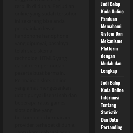
Judi Balap
terpilih di dunia. Perjudian
Kuda Online
online yang sudah tersohor
Panduan
ini sekarang bisa anda
Memahami
permainkan lewat
Sistem Dan
handphone handphone
Mekanisme
yang dipunyai, pasalnya
Platform
telah siap skema
dengan
technologi HTML5 yang
Mudah dan
dapat mempermudah
Lengkap
peserta buat bermain.
Permainan slots online
Judi Balap
yang amat mengesankan
Kuda Online
udah punyai lisensi sah dan
Informasi
beberapa ratus games
Tentang
slots online yang
Statistik
berkumpul di bermacam
Dan Data
provider terhebat di dunia.
Pertanding
Tentu kami sebagai agen