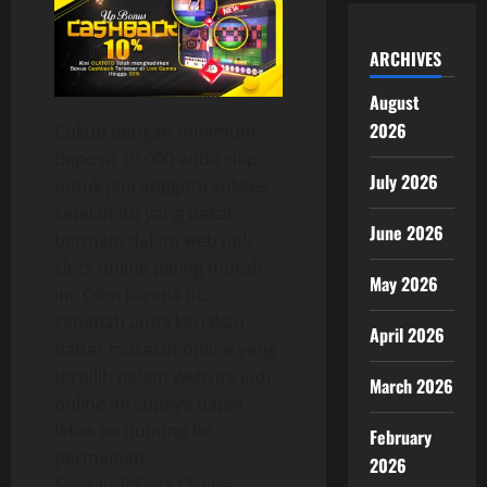
ARCHIVES
August
2026
Cukup dengan minimum
deposit 10.000 anda siap
July 2026
untuk jadi anggota sukses
setelah itu yang bakal
June 2026
bermain dalam web judi
slots online paling murah
May 2026
ini. Oleh karena itu
cepatlah anda kerjakan
April 2026
daftar masalah online yang
terpilih dalam website judi
March 2026
online ini supaya dapat
lekas terhubung ke
February
permainan.
2026
Situs Judi Slots Online