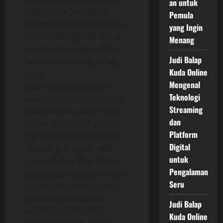
an untuk
slots online bertingkat
Pemula
Internasional akan berikan
yang Ingin
sebuah keringanan untuk
Menang
anda buat menghasilkan
Judi Balap
kemenangan yang paling
Kuda Online
besar.
Mengenal
Akan tetapi awalannya
Teknologi
peserta slots online tentu
Streaming
mesti lakukan daftar slots
dan
online gacor lebih dahulu
Platform
juga kerjakan slots online
Digital
deposit pulsa pada web
untuk
judi terhebat. Masalah ini
Pengalaman
sudah pasti sebagai kriteria
Seru
khusus buat tiap peserta
yang mau selekasnya
Judi Balap
terhubung dan main
Kuda Online