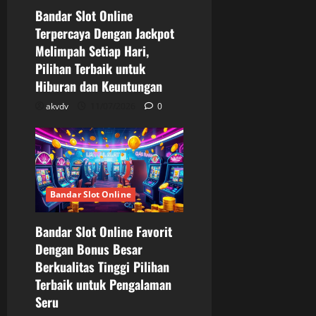
Bandar Slot Online
Terpercaya Dengan Jackpot
Melimpah Setiap Hari,
Pilihan Terbaik untuk
Hiburan dan Keuntungan
akvdv
11/07/2026
0
Bandar Slot Online
Bandar Slot Online Favorit
Dengan Bonus Besar
Berkualitas Tinggi Pilihan
Terbaik untuk Pengalaman
Seru