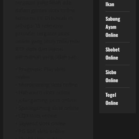
tergacor yang telah ada
Ikan
dalam games slots online
ternama ini. Di bawah ini
Sabung
sebagai 15 referensi
Ayam
provider tergacor slots
Online
online yang telah miliki nilai
Sbobet
RTP slots dan lisensi
permainan yang udah sah.
Online
• Pragmatic Play slots
Sicbo
online
Online
• Microgaming slots online
• Habanero slots online
Togel
• Jokergaming slots online
Online
• Spadegaming slots online
• CQ9 slots online
• Skywind slots online
• PG Soft slots online