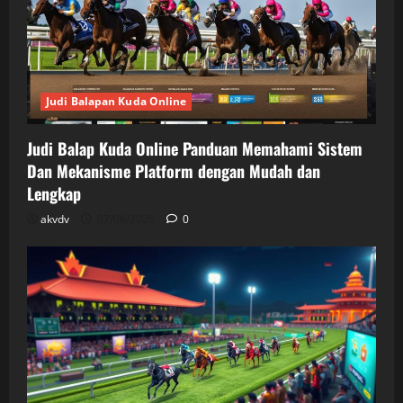
Judi Balapan Kuda Online
Judi Balap Kuda Online Panduan Memahami Sistem
Dan Mekanisme Platform dengan Mudah dan
Lengkap
akvdv
07/08/2026
0