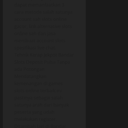
dapat memanfaatkan 3
cara metode salah satunya
account sah slots online
gacor, link alternative slots
online sah dan jasa
membuat account slots
spesifikasi live chat.
Tehnik Kerap Jekpot Bandar
Slots Deposit Pulsa Tanpa
ada Potongan
Mendatangkan
kemenangan di games
slots online terbaik ini
pastinya sebagai salah
satunya arah dari banyak
peserta yang udah
melakukan register.
Ditambah lagi di Bandar