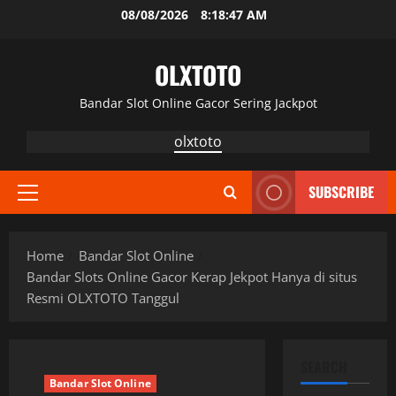
Skip
08/08/2026
8:18:48 AM
to
content
OLXTOTO
Bandar Slot Online Gacor Sering Jackpot
olxtoto
SUBSCRIBE
Primary
Menu
Home
Bandar Slot Online
Bandar Slots Online Gacor Kerap Jekpot Hanya di situs
Resmi OLXTOTO Tanggul
SEARCH
Bandar Slot Online