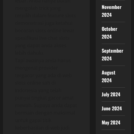
lebar. Anda hanya butuh
November
mengolah trick yang
2024
terpilih dalam feature slots
demonstrasi juga ketahui
October
bocoran slots online lewat
2024
spesifikasi live chat slots
yang dapat anda akses
September
lebih dahulu.
2024
Tapi awalnya anda harus
mengenal provider
August
tergacor yang ada di web
2024
slots online sah di
Indonesia yang telah
July 2024
punyai tingkat gacor amat
mewah. Supaya anda dapat
June 2024
bermain dengan maksimal
untuk gapai titik
May 2024
keberhasilan di web judi