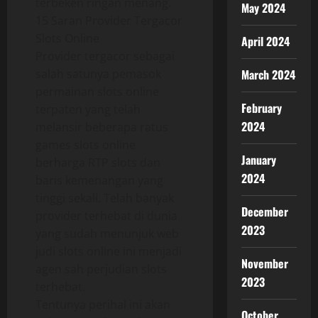
terbeken ringan menang.
May 2024
15 Saran Provider Tergacor
Slots Online
April 2024
Provider tergacor sebagai
March 2024
salah satunya pemasok
permainan slots online
February
terpaten yang telah
2024
melansir beberapa ratus
games slots online
January
berharga RTP slots dan
2024
baris kemenangan yang
tinggi sekali. Telah banyak
December
provider terhebat di dunia
2023
yang sudah menunjuk web
judi slots online ini menjadi
November
agen sah perjudian slots
2023
terhebat.
Tentunya perihal ini akan
October