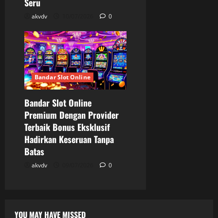
Seru
akvdv
10/07/2026
0
Bandar Slot Online
Bandar Slot Online
Premium Dengan Provider
Terbaik Bonus Eksklusif
Hadirkan Keseruan Tanpa
Batas
akvdv
09/07/2026
0
YOU MAY HAVE MISSED