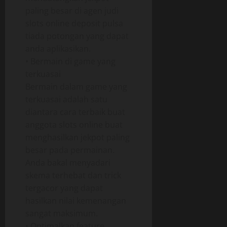
paling besar di agen judi
slots online deposit pulsa
tiada potongan yang dapat
anda aplikasikan.
• Bermain di game yang
terkuasai
Bermain dalam game yang
terkuasai adalah satu
diantara cara terbaik buat
anggota slots online buat
menghasilkan jekpot paling
besar pada permainan.
Anda bakal menyadari
skema terhebat dan trick
tergacor yang dapat
hasilkan nilai kemenangan
sangat maksimum.
• Optimalkan feature