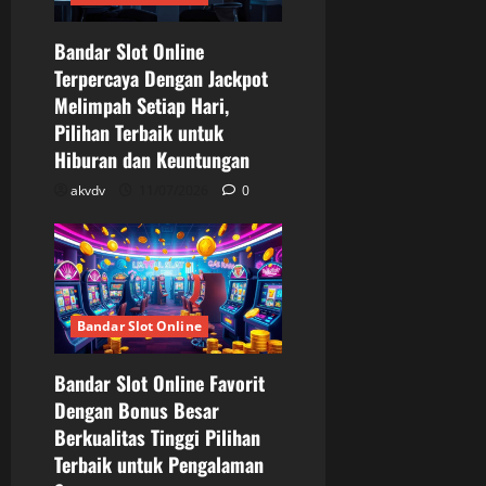
Bandar Slot Online
Terpercaya Dengan Jackpot
Melimpah Setiap Hari,
Pilihan Terbaik untuk
Hiburan dan Keuntungan
akvdv
11/07/2026
0
Bandar Slot Online
Bandar Slot Online Favorit
Dengan Bonus Besar
Berkualitas Tinggi Pilihan
Terbaik untuk Pengalaman