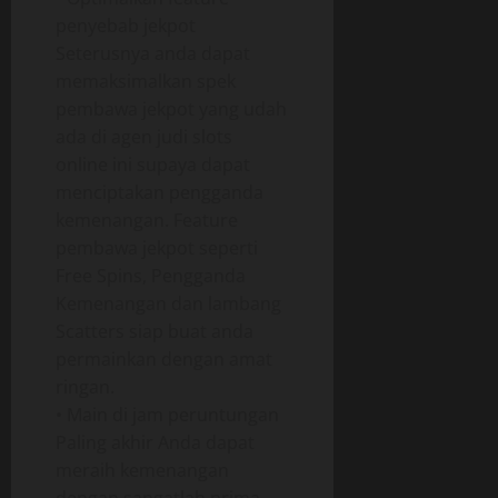
penyebab jekpot
Seterusnya anda dapat
memaksimalkan spek
pembawa jekpot yang udah
ada di agen judi slots
online ini supaya dapat
menciptakan pengganda
kemenangan. Feature
pembawa jekpot seperti
Free Spins, Pengganda
Kemenangan dan lambang
Scatters siap buat anda
permainkan dengan amat
ringan.
• Main di jam peruntungan
Paling akhir Anda dapat
meraih kemenangan