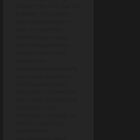
kerjakan registrasi. Apa lagi
di Bandar slots deposit
pulsa tiada potongan ini
telah ada spesifikasi
pembawa Jekpot yang
dapat anda gabungkan
dengan account slots
demonstrasi.
Ada banyak panduan yang
dapat anda optimalkan
untuk hasilkan jekpot
paling besar di permainan
slots online ternama yang
punyai nilai rasio
kemenangan tertinggi. Di
bawah ini adalah tiga
panduan buat
mendatangkan jekpot