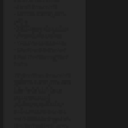
• PG Soft slots online
• Slot88 slots online
• Mancala Gaming slots
online
• JDB Gaming slots online
• Playtech slots online
• YGG Drasil slots online
• Gamatron slots online
• Real Time Gaming slots
online
15 permainan slots online
gacor itu sudah pasti akan
bikin Anda lebih dapat
tantangan untuk
selekasnya melakukan
daftar slots online pada
website judi terunggul ini.
Lakukan register di agen