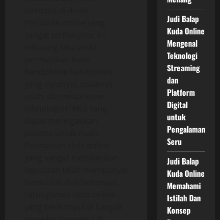
terhebat di dunia.
Judi Balap
Perjudian online yang
Kuda Online
sangat termasyhur ini
Mengenal
sekarang bisa anda
Teknologi
permainkan lewat
Streaming
handphone handphone
dan
yang dipunyai, pasalnya
Platform
udah ada mekanisme
Digital
tehnologi HTML5 yang
untuk
dapat meringankan
Pengalaman
peserta untuk main.
Seru
Permainan slots online
yang sangat memberikan
Judi Balap
kepuasan telah mempunyai
Kuda Online
lisensi sah dan beberapa
Memahami
ratus games slots online
Istilah Dan
yang berkumpul di banyak
Konsep
provider terunggul di