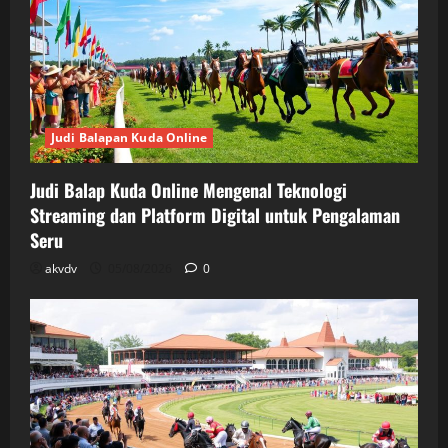
Judi Balapan Kuda Online
Judi Balap Kuda Online Mengenal Teknologi
Streaming dan Platform Digital untuk Pengalaman
Seru
akvdv
05/08/2026
0