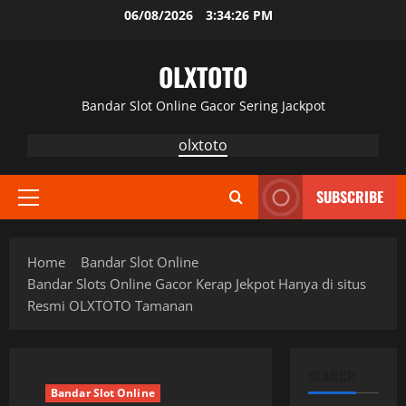
Skip
06/08/2026
3:34:27 PM
to
content
OLXTOTO
Bandar Slot Online Gacor Sering Jackpot
olxtoto
SUBSCRIBE
Primary
Menu
Home
Bandar Slot Online
Bandar Slots Online Gacor Kerap Jekpot Hanya di situs
Resmi OLXTOTO Tamanan
SEARCH
Bandar Slot Online