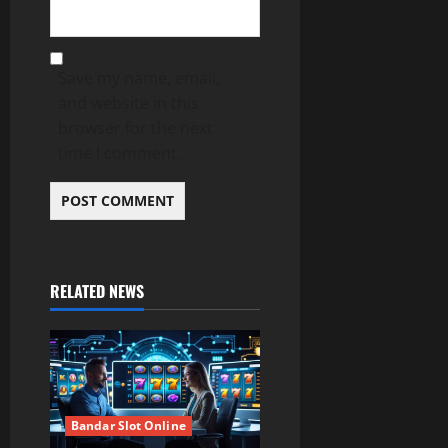
Save my name, email,
and website in this
browser for the next
time I comment.
RELATED NEWS
Bandar Slot Online