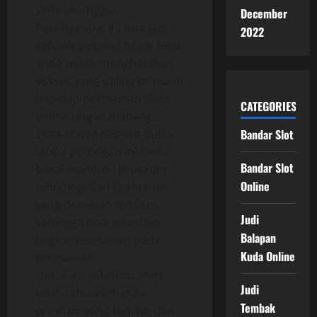
slots terunggul.
December
Pastinya soal ini bisa jadi
2022
sebuah peluang besar buat
anda untuk menghasilkan
sukses yang paling prima di
tiap-tiap permainan slots
CATEGORIES
online ringan menang.
Bandar Slot
Slots online deposit pulsa
tanpa potongan ini tentu
Bandar Slot
bakal memberi prosedur
Online
tehnologi dan keamanan
yang demikian modern
Judi
sehingga bisa memberi
Balapan
tingkat keamanan pada
Kuda Online
permainan.
Untuk itu yakinkan anda
Judi
telah tahu lebih dulu
Tembak
provider yang terpilih dan