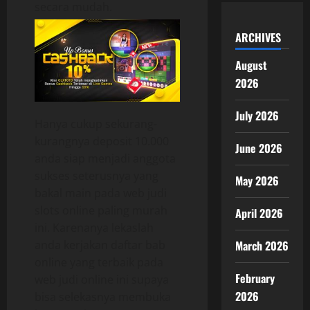
secara mudah.
ARCHIVES
August
2026
July 2026
Hanya cukup sekurang-
kurangnya deposit 10.000
June 2026
anda siap menjadi anggota
sukses seterusnya yang
May 2026
bakal main pada web judi
slots online paling murah
April 2026
ini. Karenanya lekaslah
March 2026
anda kerjakan daftar bab
online yang terbaik pada
February
web judi online ini supaya
2026
bisa selekasnya membuka