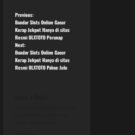
P
Previous:
Bandar Slots Online Gacor
o
Kerap Jekpot Hanya di situs
Resmi OLXTOTO Peranap
s
Next:
t
Bandar Slots Online Gacor
Kerap Jekpot Hanya di situs
n
Resmi OLXTOTO Pahae Julu
a
v
Leave a Reply
i
Your email address will not
g
be published.
Required
fields are marked
*
a
Comment
*