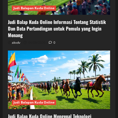
Judi Balapan Kuda Online
Judi Balap Kuda Online Informasi Tentang Statistik
Dan Data Pertandingan untuk Pemula yang Ingin
Menang
akvdv
06/08/2026
0
Judi Balapan Kuda Online
Judi Balap Kuda Online Mengenal Teknologi