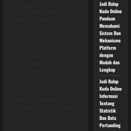
dimainkan oleh peserta
Judi Balap
slots online terbaik di
Kuda Online
dunia. Perjudian online
Panduan
yang sudah tenar ini
Memahami
sekarang bisa anda
Sistem Dan
permainkan lewat hp
Mekanisme
mobile-phone yang
Platform
dipunyai, pasalnya udah
dengan
siap struktur tehnologi
Mudah dan
HTML5 yang dapat
Lengkap
membantu anggota buat
Judi Balap
main.
Kuda Online
Games slots online yang
Informasi
amat mengesankan telah
Tentang
mempunyai lisensi sah dan
Statistik
beberapa ratus permainan
Dan Data
slots online yang
Pertanding
berkumpul di beberapa