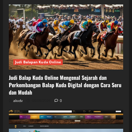
Judi Balapan Kuda Online
Judi Balap Kuda Online Mengenal Sejarah dan
Perkembangan Balap Kuda Digital dengan Cara Seru
dan Mudah
akvdv
08/08/2026
0