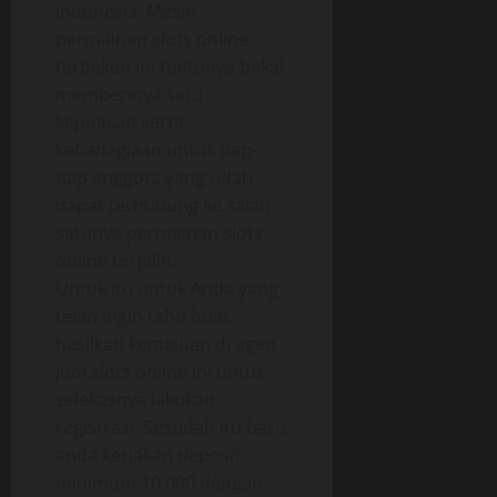
Indonesia. Mesin
permainan slots online
terbeken ini tentunya bakal
memberinya satu
kepuasan serta
kebahagiaan untuk tiap-
tiap anggota yang udah
dapat terhubung ke salah
satunya permainan slots
online terpilih.
Untuk itu untuk Anda yang
telah ingin tahu buat
hasilkan kemajuan di agen
judi slots online ini untuk
selekasnya lakukan
registrasi. Sesudah itu baru
anda kerjakan deposit
minimum 10.000 dengan