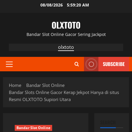
Skip
08/08/2026
5:59:21 AM
to
content
OLXTOTO
Bandar Slot Online Gacor Sering Jackpot
olxtoto
SUBSCRIBE
Primary
Menu
Home
Bandar Slot Online
Bandar Slots Online Gacor Kerap Jekpot Hanya di situs
Resmi OLXTOTO Supiori Utara
SEARCH
Bandar Slot Online