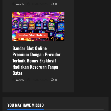
akvdv
10/07/2026
0
Bandar Slot Online
Bandar Slot Online
Premium Dengan Provider
Terbaik Bonus Eksklusif
Hadirkan Keseruan Tanpa
Batas
akvdv
09/07/2026
0
YOU MAY HAVE MISSED