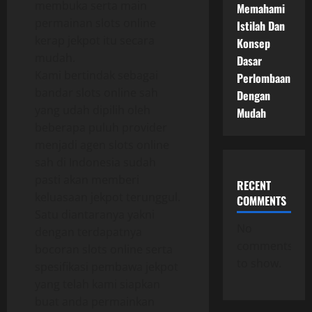
membuka serta main
Memahami
permainan slots online
Istilah Dan
kerap jekpot itu secara
Konsep
mudah.
Dasar
Kami bertindak sebagai
Perlombaan
bandar slots online sah
Dengan
yang udah dipilih oleh
Mudah
beberapa puluh provider
menjadi agen slots online
sah di Indonesia sudah
pasti akan memberi
RECENT
keluasaan jekpot terunggul.
COMMENTS
Satu diantaranya yakni
No
dengan terdapatnya
comments
bocoran slots online serta
to show.
spesifikasi pembawa jekpot
yang telah kami siapkan
buat anda permainkan