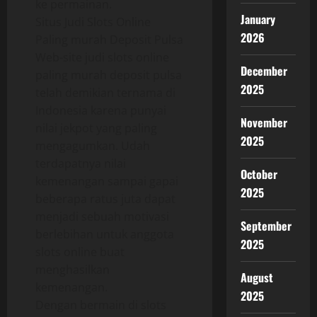
ke permainan.
January
Situs Judi Slots Online
2026
Paling murah Deposit Pulsa
Web-site judi slots online
December
paling murah deposit pulsa
2025
telah demikian ternama di
Indonesia karena punyai
November
nilai jekpot yang paling
2025
mengagumkan. Udah
terdapatnya nilai
October
kemenangan sampai gapai
2025
beberapa ratus juta dapat
menjadi sebuah motivasi
September
berlebihan untuk anggota
2025
slots online buat
menghasilkan
August
kemenangan.
2025
Dengan bermain di slots