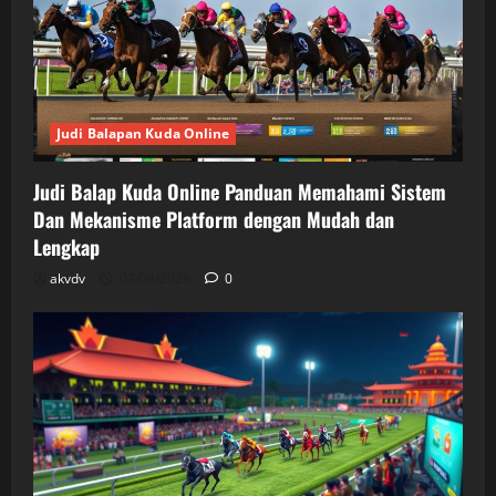
Judi Balapan Kuda Online
Judi Balap Kuda Online Panduan Memahami Sistem
Dan Mekanisme Platform dengan Mudah dan
Lengkap
akvdv
07/08/2026
0