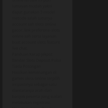
online terbaik ini pun
lumayan mudah yakni
dapat gunakan 3 model
metode salah satunya
account sah slots online
gacor, link preferensi slots
online sah serta layanan
buat account slots feature
live chat.
Panduan Kerap Jekpot
Bandar Slots Deposit Pulsa
Tiada Potongan
Hasilkan kemenangan di
games slots online terpilih
ini pastinya sebagai satu
diantaranya arah dari
banyak peserta yang sudah
melakukan registrasi.