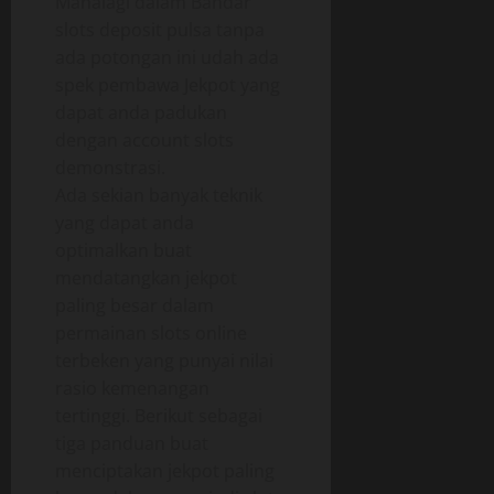
Manalagi dalam Bandar
slots deposit pulsa tanpa
ada potongan ini udah ada
spek pembawa Jekpot yang
dapat anda padukan
dengan account slots
demonstrasi.
Ada sekian banyak teknik
yang dapat anda
optimalkan buat
mendatangkan jekpot
paling besar dalam
permainan slots online
terbeken yang punyai nilai
rasio kemenangan
tertinggi. Berikut sebagai
tiga panduan buat
menciptakan jekpot paling