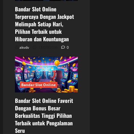
Bandar Slot Online
Terpercaya Dengan Jackpot
Melimpah Setiap Hari,
Pilihan Terbaik untuk
Hiburan dan Keuntungan
akvdv
11/07/2026
0
Bandar Slot Online
Bandar Slot Online Favorit
Dengan Bonus Besar
Berkualitas Tinggi Pilihan
Terbaik untuk Pengalaman
Seru