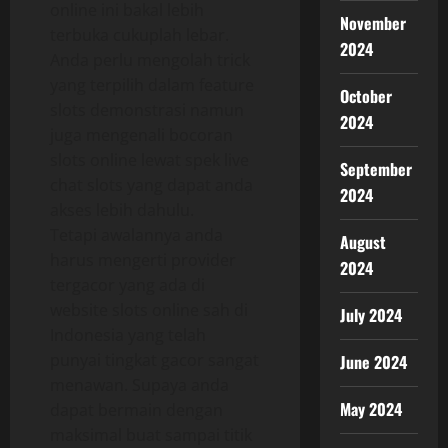
online ini bakal lebih
November
terbuka cukuplah lebar.
2024
Anda perlu mengolah trick
yang terpilih dalam feature
October
slots demonstrasi namun
2024
juga mengenali bocoran
slots online lewat spek live
September
chat slots yang dapat anda
2024
akses lebih dahulu.
Tetapi awalannya anda
August
harus mengerti provider
2024
tergacor yang ada di
website slots online sah di
July 2024
Indonesia yang telah
punyai tingkat gacor sangat
June 2024
menawan. Supaya anda
May 2024
dapat bermain dengan
maksimal buat sampai titik