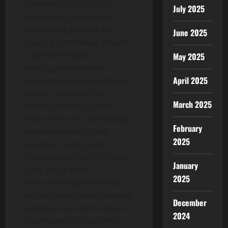
demonstrasi lebih dulu
July 2025
anda dapat mengolah
siasat yang terpilih dan
June 2025
bisa juga membuat sesuatu
surprise dengan
May 2025
menggabungkannya
April 2025
bersama feature pembawa
jekpot. Ditambah lagi
March 2025
beberapa ratus games
slots online ini udah punyai
February
beberapa ratus game
2025
lapangan yang udah
mempunyai nilai RTP slots
January
yang tinggi sekali.
2025
Maka kemungkinan besar
kemungkinan anda menjadi
December
anggota kaya serta sukses
2024
dalam website judi slots