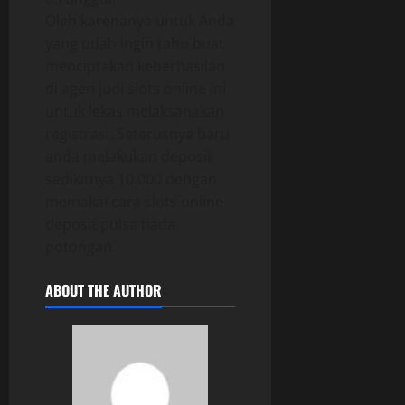
Oleh karenanya untuk Anda
yang udah ingin tahu buat
menciptakan keberhasilan
di agen judi slots online ini
untuk lekas melaksanakan
registrasi. Seterusnya baru
anda melakukan deposit
sedikitnya 10.000 dengan
memakai cara slots online
deposit pulsa tiada
potongan.
ABOUT THE AUTHOR