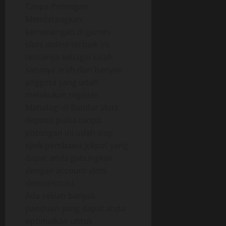
Tanpa Potongan
Mendatangkan
kemenangan di games
slots online terbaik ini
tentunya sebagai salah
satunya arah dari banyak
anggota yang udah
melakukan register.
Manalagi di Bandar slots
deposit pulsa tanpa
potongan ini udah siap
spek pembawa Jekpot yang
dapat anda gabungkan
dengan account slots
demonstrasi.
Ada sekian banyak
panduan yang dapat anda
optimalkan untuk