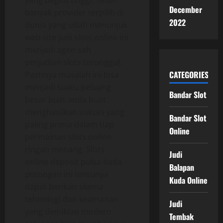
December
banyak provider terpilih di
2022
dunia yang udah menunjuk
web-site judi slots online ini
menjadi agen sah
perjudian slots terunggul.
CATEGORIES
Pastinya masalah ini bisa
menjadi suatu peluang
Bandar Slot
besar buat anda buat
menghasilkan sukses yang
Bandar Slot
paling prima dalam tiap
Online
permainan slots online
ringan menang. Slots
Judi
online deposit pulsa tiada
Balapan
potongan ini tentunya
Kuda Online
dapat berikan skema
tehnologi dan keamanan
Judi
yang demikian modern
Tembak