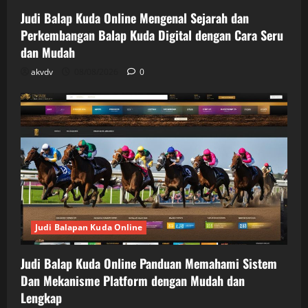
Judi Balap Kuda Online Mengenal Sejarah dan
Perkembangan Balap Kuda Digital dengan Cara Seru
dan Mudah
akvdv
08/08/2026
0
Judi Balapan Kuda Online
Judi Balap Kuda Online Panduan Memahami Sistem
Dan Mekanisme Platform dengan Mudah dan
Lengkap