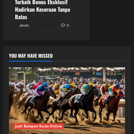
Terbaik Bonus Eksklusif
Hadirkan Keseruan Tanpa
Batas
akvdv
09/07/2026
0
YOU MAY HAVE MISSED
Judi Balapan Kuda Online