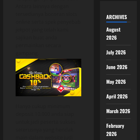
Antara lainnya dengan
tersedianya bocoran slots
ARCHIVES
online serta spek penyebab
August
jekpot yang telah kami
2026
sajikan buat anda
permainkan secara
July 2026
gampang.
June 2026
May 2026
April 2026
Hanya cukup minimum
March 2026
deposit 10.000 anda siap
untuk jadi peserta sukses
February
seterusnya yang hendak
2026
main dalam website judi