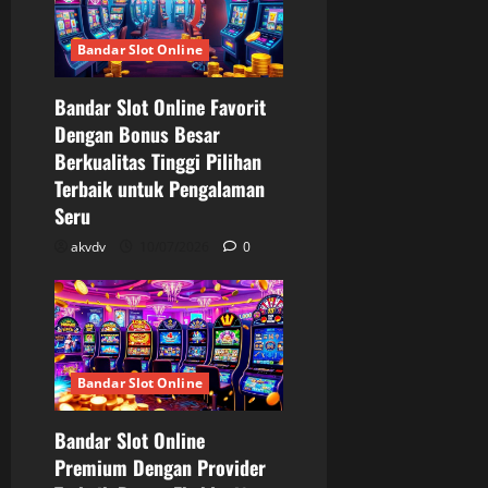
Bandar Slot Online
Bandar Slot Online Favorit
Dengan Bonus Besar
Berkualitas Tinggi Pilihan
Terbaik untuk Pengalaman
Seru
akvdv
10/07/2026
0
Bandar Slot Online
Bandar Slot Online
Premium Dengan Provider