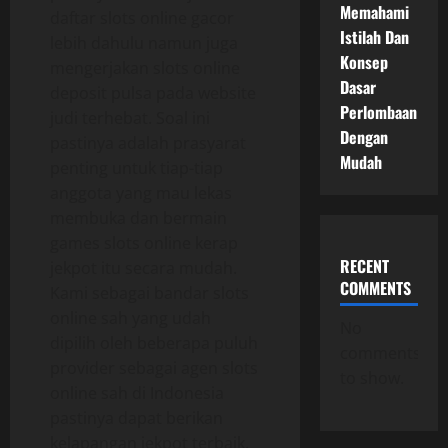
Memahami
daftar slots online gacor
Istilah Dan
lebih dahulu namun juga
Konsep
mengerjakan slots online
Dasar
deposit pulsa pada website
Perlombaan
judi terhebat. Soal ini
Dengan
pastinya adalah prasyarat
Mudah
penting untuk tiap-tiap
anggota yang mau lekas
membuka dan bermain
games slots online kerap
RECENT
jekpot itu secara mudah.
COMMENTS
Kami sebagai bandar slots
online sah yang udah
No
dipilih oleh beberapa puluh
comments
provider sebagai agen slots
to show.
online sah di Indonesia
pastinya dapat berikan
kelapangan jekpot terbaik.