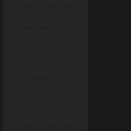
• Microgaming slots online
• Habanero slots online
• Jokergaming slots online
• Spadegaming slots online
• CQ9 slots online
• Skywind slots online
• PG Soft slots online
• Slot88 slots online
• Mancala Gaming slots
online
• JDB Gaming slots online
• Playtech slots online
• YGG Drasil slots online
• Gamatron slots online
• Real Time Gaming slots
online
15 permainan slots online