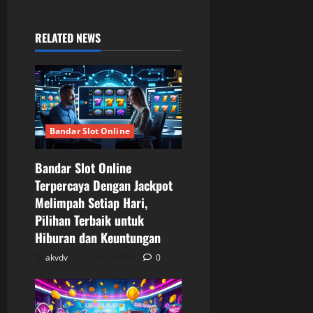
RELATED NEWS
Bandar Slot Online
Bandar Slot Online
Terpercaya Dengan Jackpot
Melimpah Setiap Hari,
Pilihan Terbaik untuk
Hiburan dan Keuntungan
akvdv
11/07/2026
0