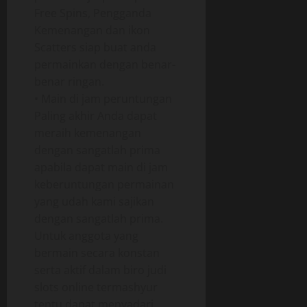
Free Spins, Pengganda
Kemenangan dan ikon
Scatters siap buat anda
permainkan dengan benar-
benar ringan.
• Main di jam peruntungan
Paling akhir Anda dapat
meraih kemenangan
dengan sangatlah prima
apabila dapat main di jam
keberuntungan permainan
yang udah kami sajikan
dengan sangatlah prima.
Untuk anggota yang
bermain secara konstan
serta aktif dalam biro judi
slots online termashyur
tentu dapat menyadari