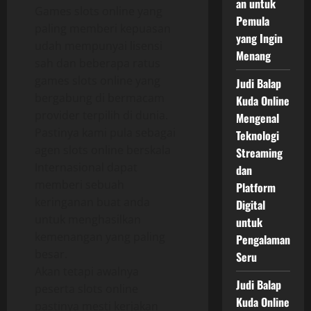
an untuk
Games slots online yang
Pemula
paling memberi kepuasan
yang Ingin
udah mempunyai lisensi
Menang
sah dan beberapa ratus
games slots online yang
Judi Balap
bergabung di bermacam
Kuda Online
provider terpilih di dunia.
Mengenal
Pastinya kami pula sebagai
Teknologi
agen slots online berskala
Streaming
Internasional dapat
dan
memberi sebuah
Platform
keringanan buat anda
Digital
untuk menghasilkan
untuk
kemenangan yang paling
Pengalaman
besar.
Seru
Akan tetapi awalnya
Judi Balap
peserta slots online
Kuda Online
pastinya mesti kerjakan