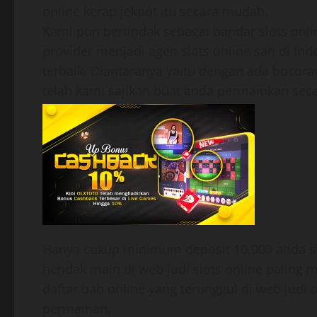
online kerap jekpot itu secara mudah.
Kami pun bertindak sebagai bandar slots onli
provider menjadi agen slots online sah di In
terbaik. Diantaranya yaitu dengan ada bocora
telah kami sajikan buat anda permainkan se
Hanya cukup minimum deposit 10.000 anda si
hendak main di web judi slots online paling 
daftar bab online yang terunggul di web judi 
permainan.