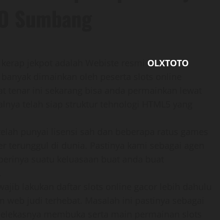
TO Sumbang
 kerap jekpot adalah Webiste resmi
OLXTOTO
banyak dimainkan oleh peserta slots online
at tenar ini sekarang bisa anda permainkan lewat
nya telah siap struktur tehnologi HTML5 yang
lah punyai lisensi sah dan beberapa ratus games
er terunggul di dunia. Pastinya kami sebagai agen
berinya suatu keluasaan buat anda buat
.
wajib lakukan daftar slots online gacor lebih dahulu
am web judi terhebat. Masalah ini pastinya sebagai
au selekasnya membuka serta main permainan slots