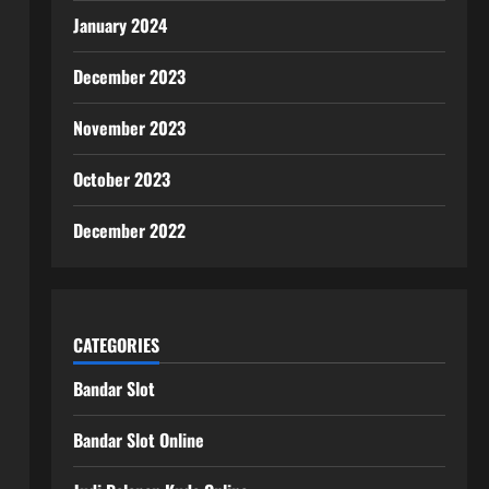
January 2024
December 2023
November 2023
October 2023
December 2022
CATEGORIES
Bandar Slot
Bandar Slot Online