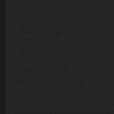
• Jokergaming slots online
• Spadegaming slots online
• CQ9 slots online
• Skywind slots online
• PG Soft slots online
• Slot88 slots online
• Mancala Gaming slots online
• JDB Gaming slots online
• Playtech slots online
• YGG Drasil slots online
• Gamatron slots online
• Real Time Gaming slots online
15 permainan slots online gacor itu tentu d
selekasnya melakukan daftar slots online di we
agen slots online terpilih ini pun lumayan 