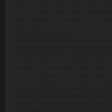
Seterusnya anda dapat memaksimalkan spek p
online ini supaya dapat hasilkan pengganda 
Spins, Pengganda Kemenangan serta lambang 
amat ringan.
• Main di jam peruntungan
Paling akhir Anda dapat meraih kemenangan
jam keberuntungan permainan yang telah kam
bermain secara konstan namun juga aktif di bi
mendalami kapan itu tersedianya jam perunt
Tersebut 3 cara tehnik buat hasilkan jekpot 
slots online tergacor yang ada dalam agen jud
online paling populer ini tentu dapat member
peserta yang sudah dapat membuka ke satu di
Karena itu buat Anda yang telah ingin tahu u
online ini untuk selekasnya lakukan registras
10.000 dengan memakai teknik slots online d