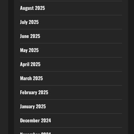
August 2025
July 2025
June 2025
May 2025
April 2025
March 2025
February 2025
January 2025
December 2024