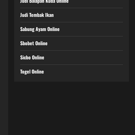
Judi Balapan Kuda Online
Judi Tembak Ikan
Sabung Ayam Online
Sbobet Online
Sicbo Online
Togel Online