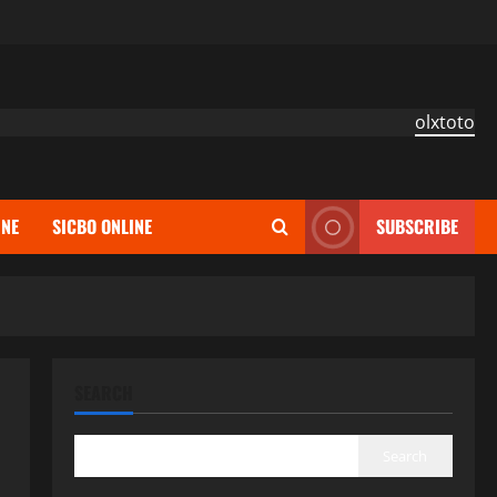
olxtoto
INE
SICBO ONLINE
SUBSCRIBE
SEARCH
Search