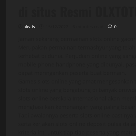
di situs Resmi OLXTO
akvdv
15/12/2022
6 minutes read
0
Jaman sekarang permainan slots online gacor
Merupakan permainan termashyur yang telah 
terhebat di dunia. Perjudian online yang sang
mobile-phone handphone yang dipunyai, pasal
dapat meringankan peserta buat bermain.
Games slots online yang amat mengesankan te
slots online yang bergabung di banyak provid
slots online berskala Internasional akan mem
menghasilkan kemenangan yang paling besar
Tapi awalannya peserta slots online pastinya 
serta kerjakan slots online deposit pulsa dal
kriteria inti untuk tiap-tiap peserta yang m