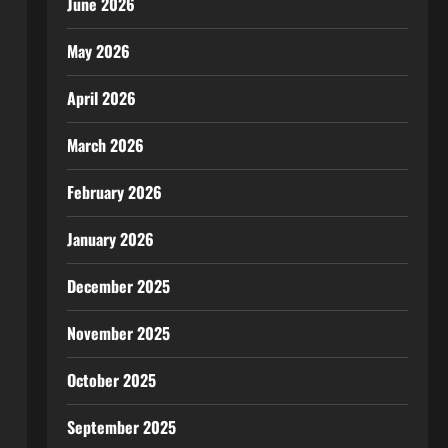
June 2026
May 2026
April 2026
March 2026
February 2026
January 2026
December 2025
November 2025
October 2025
September 2025