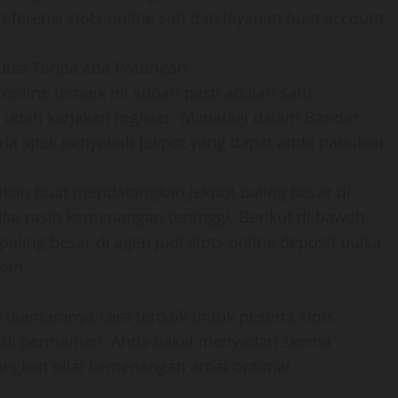
preferensi slots online sah dan layanan buat account
Pulsa Tanpa ada Potongan
line terbaik ini sudah pasti adalah satu
 udah kerjakan register. Manalagi dalam Bandar
 ada spek penyebab Jekpot yang dapat anda padukan
kan buat mendatangkan jekpot paling besar di
ilai rasio kemenangan tertinggi. Berikut di bawah
paling besar di agen judi slots online deposit pulsa
kan.
diantaranya cara terbaik untuk peserta slots
r di permainan. Anda bakal menyadari skema
tangkan nilai kemenangan amat optimal.