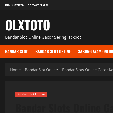
Skip
08/08/2026
11:54:19 AM
to
content
OLXTOTO
Bandar Slot Online Gacor Sering Jackpot
BANDAR SLOT
BANDAR SLOT ONLINE
SABUNG AYAM ONLIN
Home
Bandar Slot Online
Bandar Slots Online Gacor 
Bandar Slot Online
Bandar Slots Online G