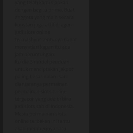
yang telah kami siapkan
dengan begitu prima. Buat
anggota yang main secara
konstan juga aktif di agen
judi slots online
termashyur tentunya dapat
menyadari kapan itu ada
jam peruntungan.
Itu dia 3 model panduan
untuk menciptakan jekpot
paling besar dalam satu
diantaranya permainan
permainan slots online
tergacor yang ada di biro
judi slots sah di Indonesia.
Mesin permainan slots
online terbeken ini tentu
akan memberinya satu