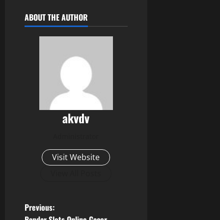
ABOUT THE AUTHOR
akvdv
Administrator
Visit Website
View All Posts
P
Previous:
Bandar Slots Online Gacor