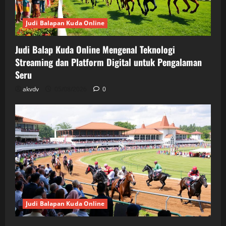
Judi Balapan Kuda Online
Judi Balap Kuda Online Mengenal Teknologi
Streaming dan Platform Digital untuk Pengalaman
Seru
akvdv
05/08/2026
0
Judi Balapan Kuda Online