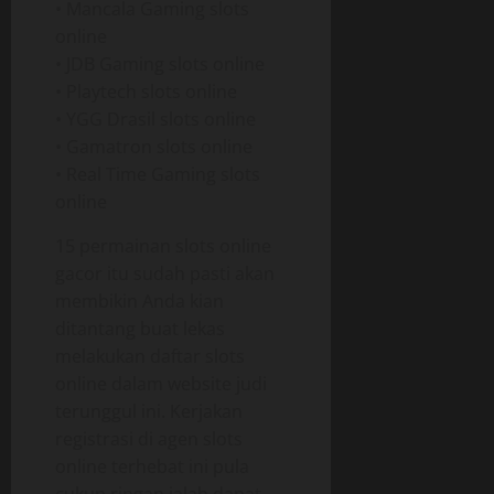
• Mancala Gaming slots
online
• JDB Gaming slots online
• Playtech slots online
• YGG Drasil slots online
• Gamatron slots online
• Real Time Gaming slots
online
15 permainan slots online
gacor itu sudah pasti akan
membikin Anda kian
ditantang buat lekas
melakukan daftar slots
online dalam website judi
terunggul ini. Kerjakan
registrasi di agen slots
online terhebat ini pula