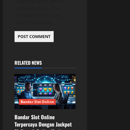
Save my name, email,
and website in this
browser for the next
time I comment.
RELATED NEWS
Bandar Slot Online
Bandar Slot Online
Terpercaya Dengan Jackpot