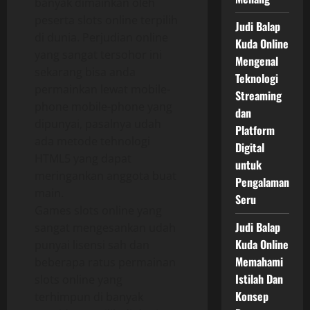
banyak dimainkan oleh
peserta slots online terpilih
Judi Balap
di dunia. Perjudian online
Kuda Online
yang sangat tersohor ini
Mengenal
sekarang bisa anda
Teknologi
permainkan lewat mobile-
Streaming
phone mobile-phone yang
dan
dipunyai, pasalnya udah
Platform
ada metode tehnologi
Digital
HTML5 yang dapat
untuk
meringankan anggota buat
Pengalaman
main.
Seru
Games slots online yang
Judi Balap
sangat mengesankan udah
Kuda Online
punyai lisensi sah dan
Memahami
beberapa ratus permainan
Istilah Dan
slots online yang
Konsep
terhimpun di banyak