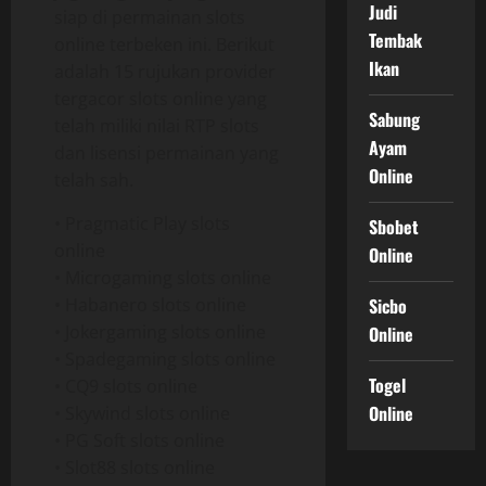
Judi
siap di permainan slots
Tembak
online terbeken ini. Berikut
Ikan
adalah 15 rujukan provider
tergacor slots online yang
Sabung
telah miliki nilai RTP slots
Ayam
dan lisensi permainan yang
Online
telah sah.
• Pragmatic Play slots
Sbobet
online
Online
• Microgaming slots online
Sicbo
• Habanero slots online
• Jokergaming slots online
Online
• Spadegaming slots online
Togel
• CQ9 slots online
Online
• Skywind slots online
• PG Soft slots online
• Slot88 slots online