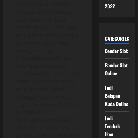
Tentunya soal ini dapat
2022
menjadi sebuah peluang
besar buat anda buat
menghasilkan sukses yang
amat prima dalam tiap-tiap
CATEGORIES
permainan slots online
Bandar Slot
enteng menang. Slots
online deposit pulsa tiada
Bandar Slot
potongan ini tentunya
Online
dapat memberinya metode
tehnologi dan keamanan
Judi
yang demikian hebat
Balapan
sehingga dapat memberi
Kuda Online
tingkat keamanan di dalam
permainan.
Judi
Maka yakini anda sudah
Tembak
tahu terlebih dulu provider
Ikan
yang terunggul namun juga