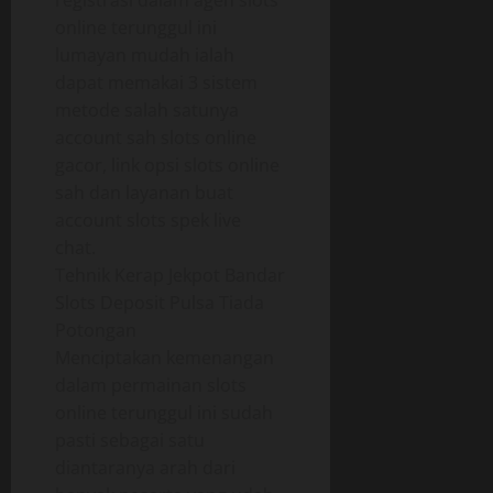
registrasi dalam agen slots
online terunggul ini
lumayan mudah ialah
dapat memakai 3 sistem
metode salah satunya
account sah slots online
gacor, link opsi slots online
sah dan layanan buat
account slots spek live
chat.
Tehnik Kerap Jekpot Bandar
Slots Deposit Pulsa Tiada
Potongan
Menciptakan kemenangan
dalam permainan slots
online terunggul ini sudah
pasti sebagai satu
diantaranya arah dari