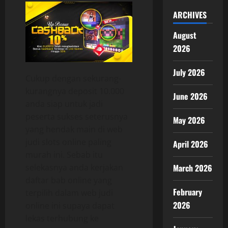
ARCHIVES
August
2026
July 2026
Cukup dengan sekurang-
kurangnya deposit 10.000
June 2026
anda siap untuk jadi
peserta sukses seterusnya
May 2026
yang hendak main di web
judi slots online paling
April 2026
murah ini. Sebab itu
March 2026
selekasnya anda kerjakan
daftar bab online yang
February
terpilih dalam web judi
2026
online ini supaya dapat
lekas terhubung ke