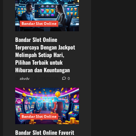
Bandar Slot Online
Bandar Slot Online
Terpercaya Dengan Jackpot
Melimpah Setiap Hari,
Pilihan Terbaik untuk
Hiburan dan Keuntungan
akvdv
11/07/2026
0
Bandar Slot Online
Bandar Slot Online Favorit