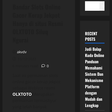
Bandar Slots Online
Search
Gacor Kerap Jekpot
Hanya di situs Resmi
OLXTOTO Siluq
RECENT
Ngurai
POSTS
Judi Balap
akvdv
Kuda Online
15/12/2022
Panduan
6 minutes read
0
Memahami
Sistem Dan
Saat ini permainan slots
Mekanisme
online gacor kerap jekpot
Platform
sebagai Webiste resmi
dengan
OLXTOTO
Merupakan
Mudah dan
permainan termashyur
Lengkap
yang telah banyak