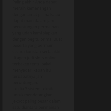
Paling akhir Anda dapat
meraih kemenangan
dengan amat prima kalau
dapat main dalam jam
peruntungan permainan
yang udah kami siapkan
dengan begitu prima. Buat
peserta yang bermain
secara konstan serta aktif
di agen judi slots online
terbeken tentu bakal
menyadari kapan itu
terdapatnya jam
peruntungan.
Itu dia 3 sistem teknik
untuk mendatangkan
jekpot paling besar dalam
satu diantara permainan