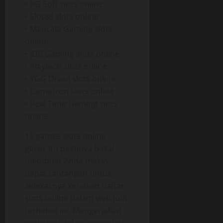
• PG Soft slots online
• Slot88 slots online
• Mancala Gaming slots
online
• JDB Gaming slots online
• Playtech slots online
• YGG Drasil slots online
• Gamatron slots online
• Real Time Gaming slots
online
15 games slots online
gacor itu pastinya bakal
membuat Anda makin
dapat tantangan untuk
selekasnya kerjakan daftar
slots online dalam web judi
terhebat ini. Mengerjakan