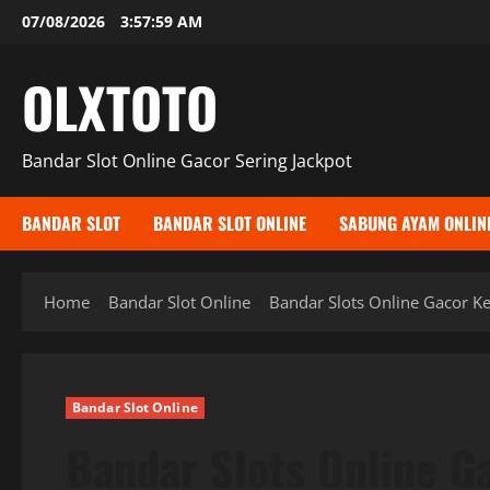
Skip
07/08/2026
3:58:00 AM
to
content
OLXTOTO
Bandar Slot Online Gacor Sering Jackpot
BANDAR SLOT
BANDAR SLOT ONLINE
SABUNG AYAM ONLIN
Home
Bandar Slot Online
Bandar Slots Online Gacor K
Bandar Slot Online
Bandar Slots Online G