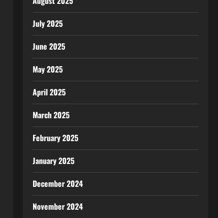
August 2025
July 2025
June 2025
May 2025
April 2025
March 2025
February 2025
January 2025
December 2024
November 2024