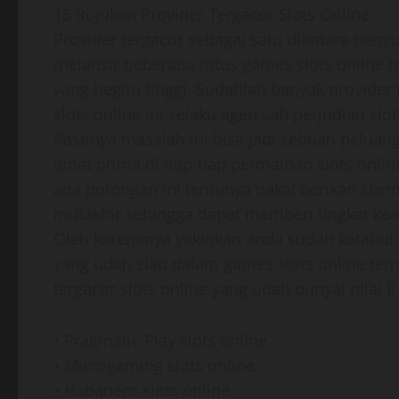
15 Rujukan Provider Tergacor Slots Online
Provider tergacor sebagai satu diantara penyu
melansir beberapa ratus games slots online 
yang begitu tinggi. Sudahlah banyak provider
slots online ini selaku agen sah perjudian slots
Pastinya masalah ini bisa jadi sebuah pelua
amat prima di tiap-tiap permainan slots onlin
ada potongan ini tentunya bakal berikan sk
mutakhir sehingga dapat memberi tingkat k
Oleh karenanya yakinkan anda sudah ketahui t
yang udah siap dalam games slots online tern
tergacor slots online yang udah punyai nilai 
• Pragmatic Play slots online
• Microgaming slots online
• Habanero slots online