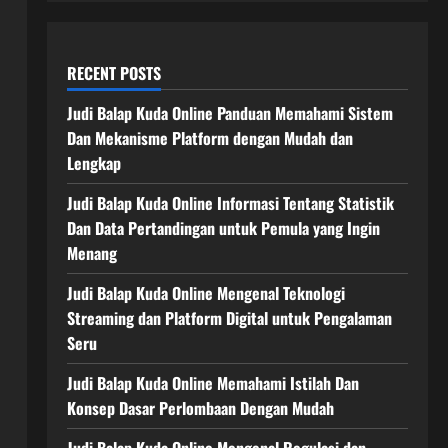
RECENT POSTS
Judi Balap Kuda Online Panduan Memahami Sistem
Dan Mekanisme Platform dengan Mudah dan
Lengkap
Judi Balap Kuda Online Informasi Tentang Statistik
Dan Data Pertandingan untuk Pemula yang Ingin
Menang
Judi Balap Kuda Online Mengenal Teknologi
Streaming dan Platform Digital untuk Pengalaman
Seru
Judi Balap Kuda Online Memahami Istilah Dan
Konsep Dasar Perlombaan Dengan Mudah