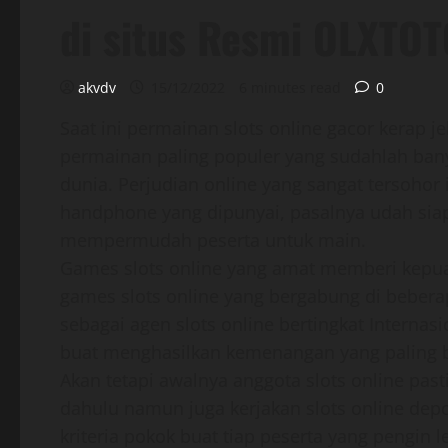
di situs Resmi OLXTO
akvdv
15/12/2022
6 minutes read
0
Saat ini permainan slots online gacor kerap 
permainan paling populer yang sudahlah banya
dunia. Perjudian online yang sangat tersohor 
handphone yang dipunyai, pasalnya udah sia
mempermudah peserta untuk main.
Games slots online yang amat memberi kepuas
games slots online yang bergabung di beberap
sebagai agen slots online bertingkat Interna
buat menghasilkan kemenangan yang paling b
Akan tetapi awalnya anggota slots online pasti
dahulu namun juga kerjakan slots online depos
kriteria pokok buat tiap peserta yang pengi