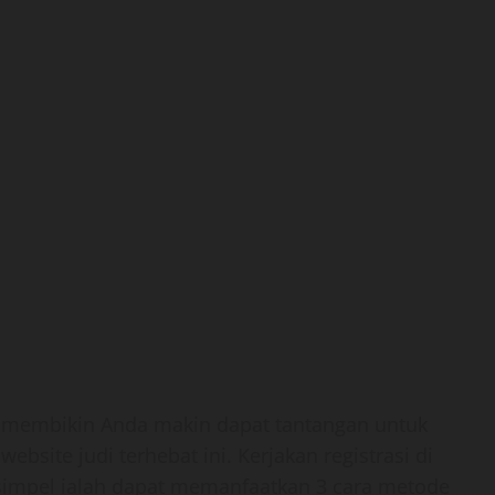
an membikin Anda makin dapat tantangan untuk
ebsite judi terhebat ini. Kerjakan registrasi di
n simpel ialah dapat memanfaatkan 3 cara metode