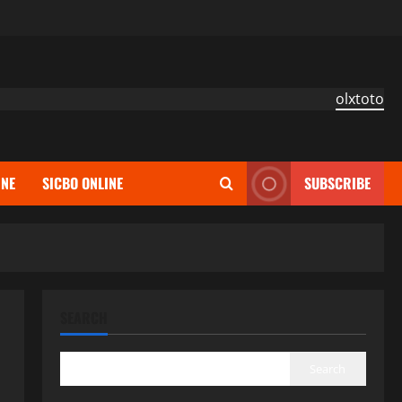
olxtoto
INE
SICBO ONLINE
SUBSCRIBE
SEARCH
Search