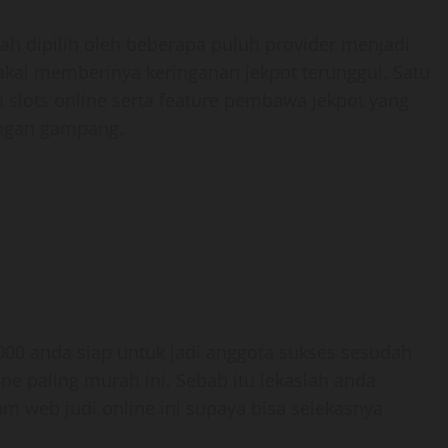
ah dipilih oleh beberapa puluh provider menjadi
bakal memberinya keringanan jekpot terunggul. Satu
 slots online serta feature pembawa jekpot yang
engan gampang.
00 anda siap untuk jadi anggota sukses sesudah
ine paling murah ini. Sebab itu lekaslah anda
am web judi online ini supaya bisa selekasnya