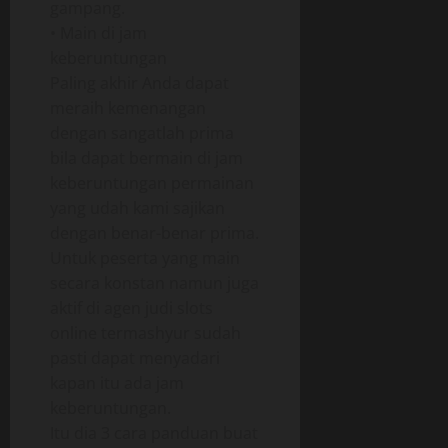
gampang.
• Main di jam
keberuntungan
Paling akhir Anda dapat
meraih kemenangan
dengan sangatlah prima
bila dapat bermain di jam
keberuntungan permainan
yang udah kami sajikan
dengan benar-benar prima.
Untuk peserta yang main
secara konstan namun juga
aktif di agen judi slots
online termashyur sudah
pasti dapat menyadari
kapan itu ada jam
keberuntungan.
Itu dia 3 cara panduan buat