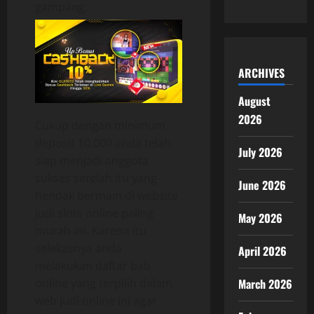
gampang.
ARCHIVES
August
2026
Cukup dengan minimum
deposit 10.000 anda telah
July 2026
siap menjadi anggota
sukses setelah itu yang
June 2026
hendak bermain di website
judi slots online paling
May 2026
murah ini. Karena itu
selekasnya anda
April 2026
melakukan daftar bab
March 2026
online yang terpilih dalam
web judi online ini agar