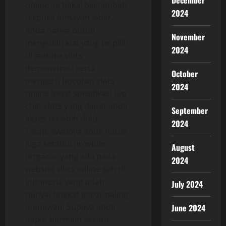
December
online ini bakal bertambah
2024
terbuka lumayan lebar.
Anda hanya butuh
November
mengolah kiat yang terpilih
2024
di feature slots
demonstrasi serta
October
mengerti bocoran slots
2024
online lewat spesifikasi live
chat slots yang dapat anda
September
akses terlebih dulu.
2024
Tetapi awalnya anda harus
juga ketahui provider
August
tergacor yang ada pada
2024
website slots online sah di
Indonesia yang udah
July 2024
punyai tingkat gacor paling
menawan. Supaya anda
June 2024
dapat bermain secara