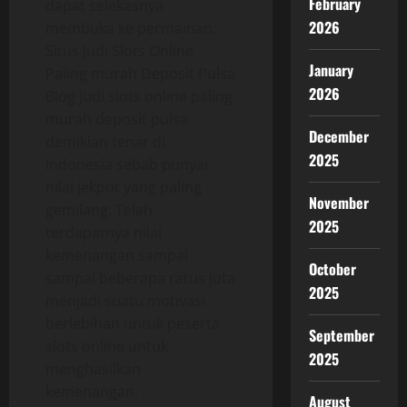
February
dapat selekasnya
2026
membuka ke permainan.
Situs Judi Slots Online
January
Paling murah Deposit Pulsa
2026
Blog judi slots online paling
murah deposit pulsa
December
demikian tenar di
2025
Indonesia sebab punyai
nilai jekpot yang paling
November
gemilang. Telah
2025
terdapatnya nilai
kemenangan sampai
October
sampai beberapa ratus juta
2025
menjadi suatu motivasi
berlebihan untuk peserta
September
slots online untuk
2025
menghasilkan
kemenangan.
August