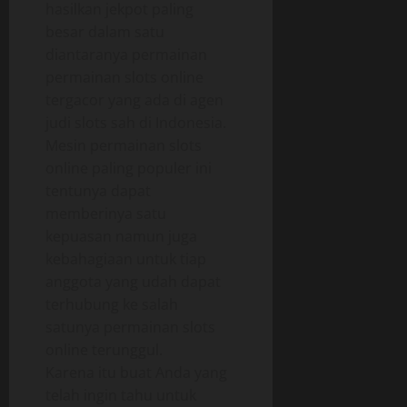
hasilkan jekpot paling
besar dalam satu
diantaranya permainan
permainan slots online
tergacor yang ada di agen
judi slots sah di Indonesia.
Mesin permainan slots
online paling populer ini
tentunya dapat
memberinya satu
kepuasan namun juga
kebahagiaan untuk tiap
anggota yang udah dapat
terhubung ke salah
satunya permainan slots
online terunggul.
Karena itu buat Anda yang
telah ingin tahu untuk