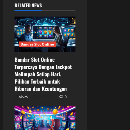
RELATED NEWS
Bandar Slot Online
Bandar Slot Online
Terpercaya Dengan Jackpot
Melimpah Setiap Hari,
Pilihan Terbaik untuk
Hiburan dan Keuntungan
akvdv
11/07/2026
0