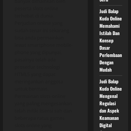
banyak dimainkan oleh
peserta slots online
Judi Balap
terhebat di dunia.
Kuda Online
Perjudian online yang
Memahami
sudah tenar ini sekarang
Istilah Dan
bisa anda permainkan
Konsep
lewat smartphone mobile-
Dasar
phone yang dipunyai,
Perlombaan
pasalnya telah ada
Dengan
prosedur technologi
Mudah
HTML5 yang dapat
Judi Balap
meringankan anggota
Kuda Online
untuk bermain.
Mengenal
Permainan slots online
Regulasi
yang paling mengesankan
dan Aspek
telah miliki lisensi sah dan
Keamanan
beberapa ratus games
Digital
slots online yang