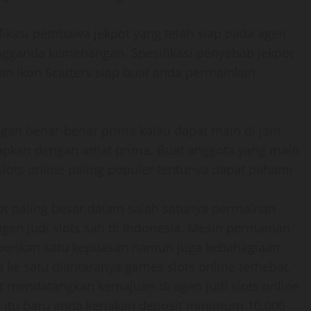
ikasi pembawa jekpot yang telah siap pada agen
pengganda kemenangan. Spesifikasi penyebab jekpot
n ikon Scatters siap buat anda permainkan
gan benar-benar prima kalau dapat main di jam
apkan dengan amat prima. Buat anggota yang main
slots online paling populer tentunya dapat pahami
pot paling besar dalam salah satunya permainan
agen judi slots sah di Indonesia. Mesin permainan
al berikan satu kepuasan namun juga kebahagiaan
ke satu diantaranya games slots online terhebat.
at mendatangkan kemajuan di agen judi slots online
h itu baru anda kerjakan deposit minimum 10.000