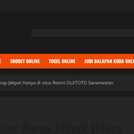
E
SBOBET ONLINE
TOGEL ONLINE
JUDI BALAPAN KUDA ONL
erap Jekpot Hanya di situs Resmi OLXTOTO Sananwetan
acor Kerap Jekpot Hanya