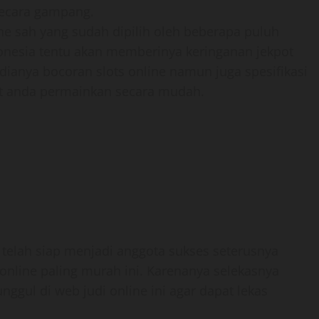
secara gampang.
ne sah yang sudah dipilih oleh beberapa puluh
donesia tentu akan memberinya keringanan jekpot
edianya bocoran slots online namun juga spesifikasi
at anda permainkan secara mudah.
 telah siap menjadi anggota sukses seterusnya
online paling murah ini. Karenanya selekasnya
nggul di web judi online ini agar dapat lekas