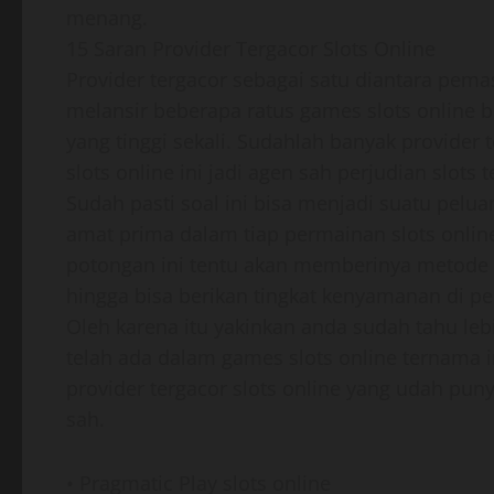
menang.
15 Saran Provider Tergacor Slots Online
Provider tergacor sebagai satu diantara pema
melansir beberapa ratus games slots online 
yang tinggi sekali. Sudahlah banyak provider
slots online ini jadi agen sah perjudian slots 
Sudah pasti soal ini bisa menjadi suatu pelu
amat prima dalam tiap permainan slots onlin
potongan ini tentu akan memberinya metode
hingga bisa berikan tingkat kenyamanan di p
Oleh karena itu yakinkan anda sudah tahu leb
telah ada dalam games slots online ternama in
provider tergacor slots online yang udah puny
sah.
• Pragmatic Play slots online