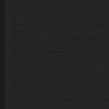
Situs Judi Slots Online Paling murah Deposit 
Web judi slots online paling murah deposit pu
nilai jekpot yang paling menakjubkan. Telah
beberapa ratus juta bisa jadi suatu motivasi b
menghasilkan kemenangan.
Dengan main di slots demonstrasi lebih dulu 
dapat membuat suatu surprise dengan memad
Ditambah lagi beberapa ratus permainan slot
lapangan yang telah punya nilai RTP slots yang
Maka kemungkinan besar kemungkinan anda me
slots online ini bakal makin terbuka lumayan
terunggul dalam spek slots demonstrasi namu
live chat slots yang dapat anda akses terlebih
Akan tetapi sebelumnya anda harus mengenali
online sah di Indonesia yang udah miliki tin
dengan optimal untuk capai titik kemajuan da