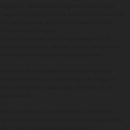
erunggul ini. Melaksanakan registrasi dalam agen
 dapat memakai 3 cara trik antara lain account sah
e sah dan jasa buat account slots spek live chat.
lsa Tanpa ada Potongan
s online terbaik ini tentunya sebagai salah
elakukan registrasi. Apa lagi dalam Bandar slots
pesifikasi pembawa Jekpot yang dapat anda
.
alkan untuk menciptakan jekpot paling besar
mempunyai nilai rasio kemenangan tertinggi. Di
ekpot paling besar pada agen judi slots online
 aplikasikan.
ah salah satunya cara jempolan untuk peserta
ng besar di permainan. Anda akan menyadari skema
tangkan nilai kemenangan amat maksimum.