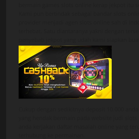
bermain games slots online kerap jekpot itu 
Kami pun bertindak sebagai bandar slots onli
provider menjadi agen slots online sah di In
terhebat. Satu diantaranya yakni dengan ters
penyebab jekpot yang udah kami siapkan bu
Cukup dengan sedikitnya deposit 10.000 anda
yang hendak bermain pada website judi slots 
anda kerjakan daftar masalah online yang teru
terhubung ke permainan.