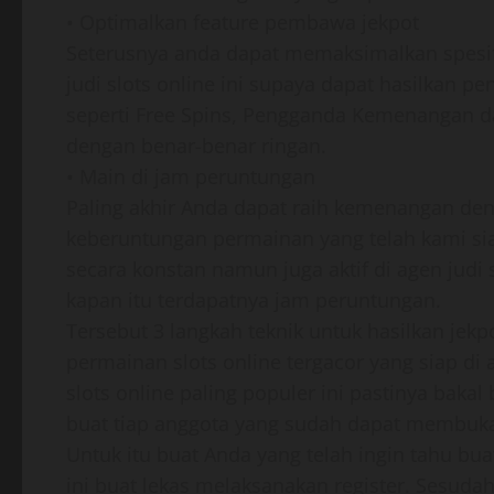
• Optimalkan feature pembawa jekpot
Seterusnya anda dapat memaksimalkan spesif
judi slots online ini supaya dapat hasilkan 
seperti Free Spins, Pengganda Kemenangan da
dengan benar-benar ringan.
• Main di jam peruntungan
Paling akhir Anda dapat raih kemenangan den
keberuntungan permainan yang telah kami si
secara konstan namun juga aktif di agen judi 
kapan itu terdapatnya jam peruntungan.
Tersebut 3 langkah teknik untuk hasilkan jek
permainan slots online tergacor yang siap di 
slots online paling populer ini pastinya bak
buat tiap anggota yang sudah dapat membuka 
Untuk itu buat Anda yang telah ingin tahu bu
ini buat lekas melaksanakan register. Sesuda