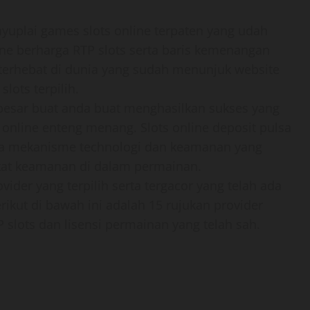
nyuplai games slots online terpaten yang udah
ne berharga RTP slots serta baris kemenangan
 terhebat di dunia yang sudah menunjuk website
slots terpilih.
 besar buat anda buat menghasilkan sukses yang
 online enteng menang. Slots online deposit pulsa
nya mekanisme technologi dan keamanan yang
kat keamanan di dalam permainan.
vider yang terpilih serta tergacor yang telah ada
rikut di bawah ini adalah 15 rujukan provider
TP slots dan lisensi permainan yang telah sah.