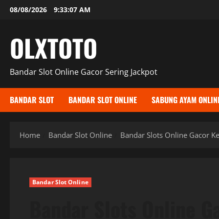
Skip
08/08/2026
9:33:08 AM
to
content
OLXTOTO
Bandar Slot Online Gacor Sering Jackpot
BANDAR SLOT
BANDAR SLOT ONLINE
SABUNG AYAM ONLIN
Home
Bandar Slot Online
Bandar Slots Online Gacor K
Bandar Slot Online
Bandar Slots Online G