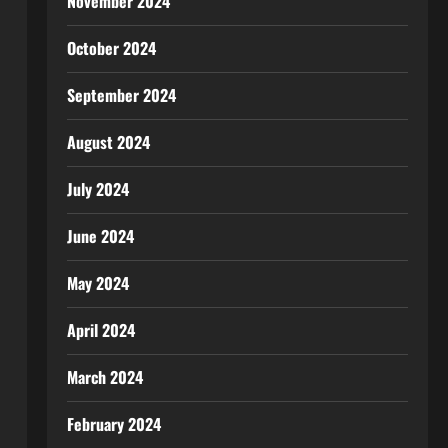
November 2024
October 2024
September 2024
August 2024
July 2024
June 2024
May 2024
April 2024
March 2024
February 2024