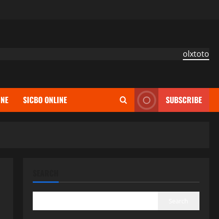
olxtoto
INE
SICBO ONLINE
SUBSCRIBE
SEARCH
Search