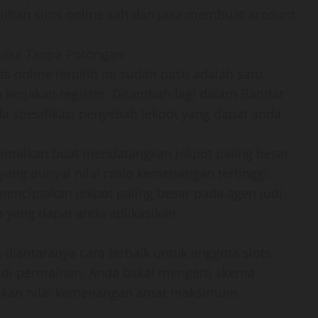
pilihan slots online sah dan jasa membuat account
Pulsa Tanpa Potongan
nline terpilih ini sudah pasti adalah satu
 kerjakan register. Ditambah lagi dalam Bandar
ada spesifikasi penyebab Jekpot yang dapat anda
.
timalkan buat mendatangkan jekpot paling besar
yang punyai nilai rasio kemenangan tertinggi.
 menciptakan jekpot paling besar pada agen judi
n yang dapat anda aplikasikan.
diantaranya cara terbaik untuk anggota slots
r di permainan. Anda bakal mengerti skema
silkan nilai kemenangan amat maksimum.