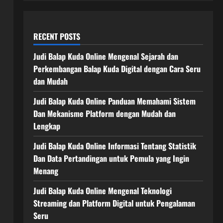
RECENT POSTS
Judi Balap Kuda Online Mengenal Sejarah dan
Perkembangan Balap Kuda Digital dengan Cara Seru
dan Mudah
Judi Balap Kuda Online Panduan Memahami Sistem
Dan Mekanisme Platform dengan Mudah dan
Lengkap
Judi Balap Kuda Online Informasi Tentang Statistik
Dan Data Pertandingan untuk Pemula yang Ingin
Menang
Judi Balap Kuda Online Mengenal Teknologi
Streaming dan Platform Digital untuk Pengalaman
Seru