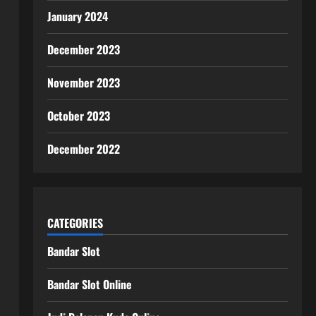
January 2024
December 2023
November 2023
October 2023
December 2022
CATEGORIES
Bandar Slot
Bandar Slot Online