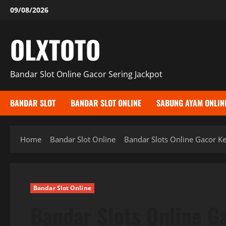
Skip
09/08/2026
to
content
OLXTOTO
Bandar Slot Online Gacor Sering Jackpot
BANDAR SLOT
BANDAR SLOT ONLINE
SABUNG AYAM ONLIN
Home
Bandar Slot Online
Bandar Slots Online Gacor K
Bandar Slot Online
Bandar Slots Online G