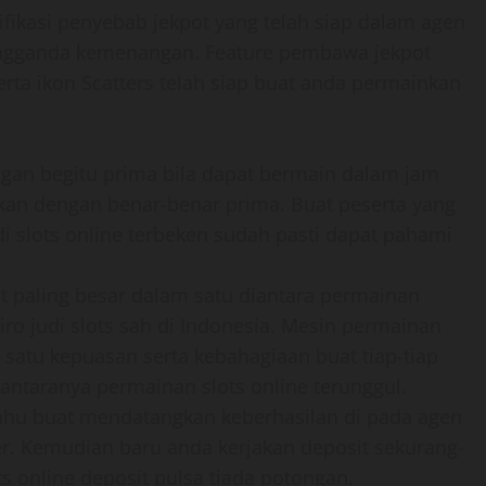
ikasi penyebab jekpot yang telah siap dalam agen
 pengganda kemenangan. Feature pembawa jekpot
rta ikon Scatters telah siap buat anda permainkan
gan begitu prima bila dapat bermain dalam jam
kan dengan benar-benar prima. Buat peserta yang
udi slots online terbeken sudah pasti dapat pahami
ot paling besar dalam satu diantara permainan
iro judi slots sah di Indonesia. Mesin permainan
n satu kepuasan serta kebahagiaan buat tiap-tiap
antaranya permainan slots online terunggul.
tahu buat mendatangkan keberhasilan di pada agen
ster. Kemudian baru anda kerjakan deposit sekurang-
 online deposit pulsa tiada potongan.