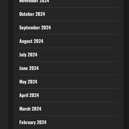
November 2024
October 2024
September 2024
August 2024
July 2024
June 2024
May 2024
April 2024
March 2024
February 2024