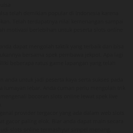
Pulsa
ulsa telah demikian popular di Indonesia karena
bkan. Telah terdapatnya nilai kemenangan sampai
 motivasi berlebihan untuk peserta slots online
anda dapat mengolah taktik yang terbaik dan bisa
kannya bersama spek pembawa jekpot. Apa lagi
iliki beberapa ratus game lapangan yang telah
 anda untuk jadi peserta kaya serta sukses pada
buka lumayan lebar. Anda cuman perlu mengolah trik
 mengenali bocoran slots online lewat spek live
.
enal provider tergacor yang ada dalam web slots
kat gacor paling elok. Biar anda dapat main secara
judi slots online termashyur simpel menang.