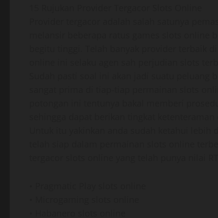
15 Rujukan Provider Tergacor Slots Online
Provider tergacor adalah salah satunya pema
melansir beberapa ratus games slots online 
begitu tinggi. Telah banyak provider terbaik 
online ini selaku agen sah perjudian slots terb
Sudah pasti soal ini akan jadi suatu peluang
sangat prima di tiap-tiap permainan slots onl
potongan ini tentunya bakal memberi prose
sehingga dapat berikan tingkat ketenteraman
Untuk itu yakinkan anda sudah ketahui lebih d
telah siap dalam permainan slots online terbe
tergacor slots online yang telah punya nilai 
• Pragmatic Play slots online
• Microgaming slots online
• Habanero slots online