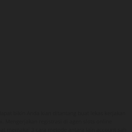
dapat bikin Anda kian ditantang buat lekas kerjakan
ni. Mengerjakan registrasi di agen slots online
at memakai 3 cara metode antara lain account sah