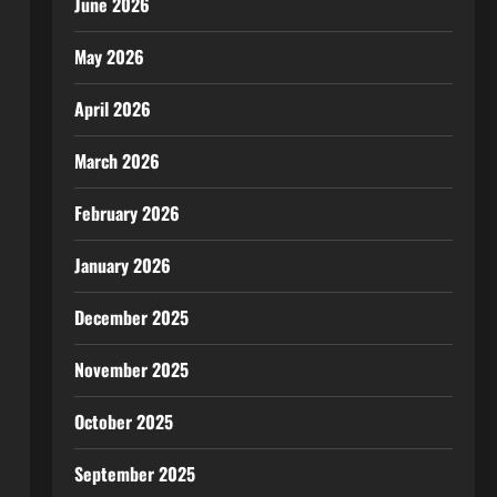
June 2026
May 2026
April 2026
March 2026
February 2026
January 2026
December 2025
November 2025
October 2025
September 2025