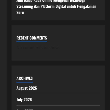
Judi Balap Kuda Online Mengenal Teknologi
Streaming dan Platform Digital untuk Pengalaman
Seru
RECENT COMMENTS
No comments to show.
ARCHIVES
August 2026
July 2026