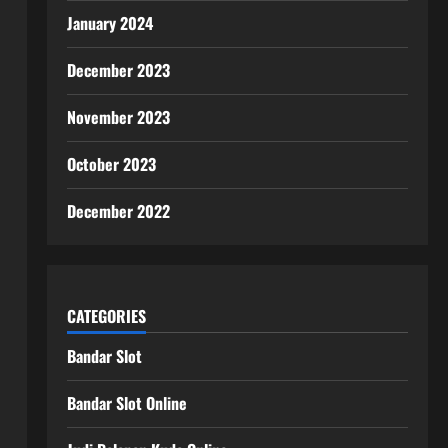
January 2024
December 2023
November 2023
October 2023
December 2022
CATEGORIES
Bandar Slot
Bandar Slot Online