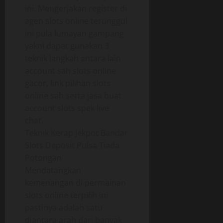
ini. Mengerjakan register di
agen slots online terunggul
ini pula lumayan gampang
yakni dapat gunakan 3
teknik langkah antara lain
account sah slots online
gacor, link pilihan slots
online sah serta jasa buat
account slots spek live
chat.
Teknik Kerap Jekpot Bandar
Slots Deposit Pulsa Tiada
Potongan
Mendatangkan
kemenangan di permainan
slots online terpilih ini
pastinya adalah satu
diantara arah dari banyak