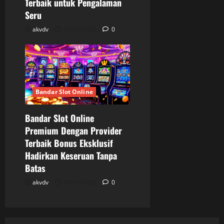
Terbaik untuk Pengalaman
Seru
akvdv
10/07/2026
0
Bandar Slot Online
Bandar Slot Online
Premium Dengan Provider
Terbaik Bonus Eksklusif
Hadirkan Keseruan Tanpa
Batas
akvdv
09/07/2026
0