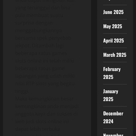
anda dapat mengolah kiat
yang terunggul dan bisa
June 2025
pula membuat suatu
surprise dengan
May 2025
menggabungkannya
bersama spek penyebab
April 2025
jekpot. Ditambah lagi
beberapa ratus games
March 2025
slots online ini telah miliki
beberapa ratus game
February
lapangan yang udah miliki
2025
nilai RTP slots yang begitu
January
tinggi.
2025
Maka kemungkinan besar
kemungkinan anda menjadi
December
anggota kaya dan sukses di
2024
web judi slots online ini
dapat lebih terbuka
November