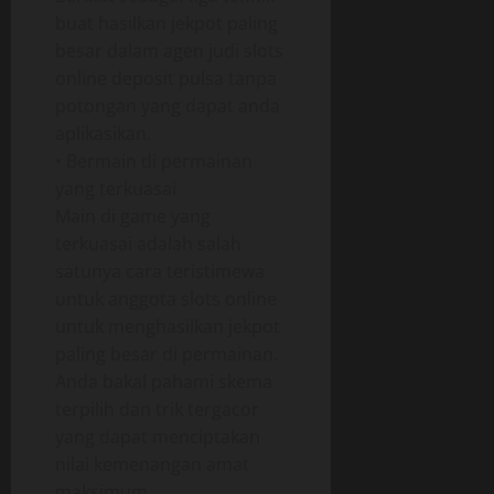
buat hasilkan jekpot paling
besar dalam agen judi slots
online deposit pulsa tanpa
potongan yang dapat anda
aplikasikan.
• Bermain di permainan
yang terkuasai
Main di game yang
terkuasai adalah salah
satunya cara teristimewa
untuk anggota slots online
untuk menghasilkan jekpot
paling besar di permainan.
Anda bakal pahami skema
terpilih dan trik tergacor
yang dapat menciptakan
nilai kemenangan amat
maksimum.