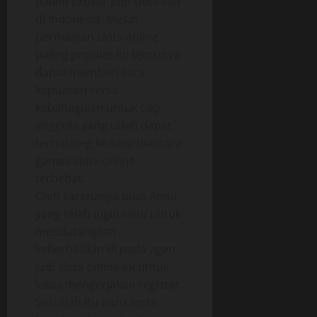
dalam broker judi slots sah
di Indonesia. Mesin
permainan slots online
paling populer ini tentunya
dapat memberi satu
kepuasan serta
kebahagiaan untuk tiap
anggota yang udah dapat
terhubung ke satu diantara
games slots online
terhebat.
Oleh karenanya buat Anda
yang telah ingin tahu untuk
mendatangkan
keberhasilan di pada agen
judi slots online ini untuk
lekas mengerjakan register.
Sesudah itu baru anda