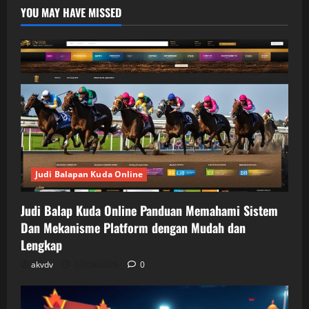
YOU MAY HAVE MISSED
Judi Balapan Kuda Online
Judi Balap Kuda Online Panduan Memahami Sistem
Dan Mekanisme Platform dengan Mudah dan
Lengkap
akvdv
07/08/2026
0