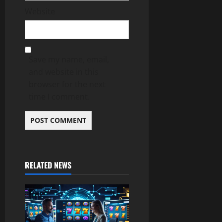
Website
Save my name, email,
and website in this
browser for the next
time I comment.
RELATED NEWS