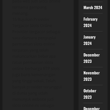
pada web judi slots online
March 2024
ternama gampang
menang.
February
15 Rujukan Provider
2024
Tergacor Slots Online
Provider tergacor sebagai
January
satu diantara penyuplai
2024
permainan slots online
terpaten yang telah
December
meluncurkan beberapa
2023
ratus permainan slots
online berharga RTP slots
November
juga baris kemenangan
2023
yang tinggi sekali. Telah
banyak provider terunggul
October
di dunia yang udah
2023
menunjuk website judi
slots online ini sebagai
December