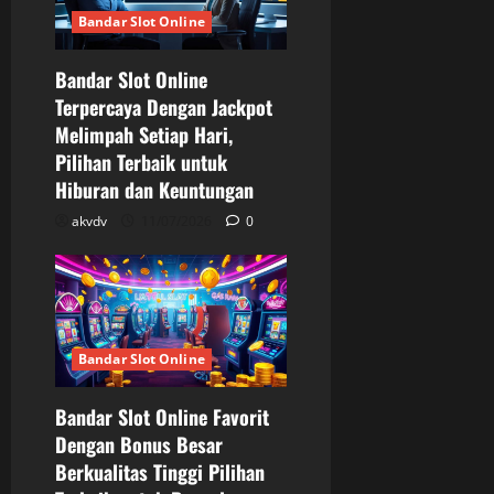
Bandar Slot Online
Bandar Slot Online
Terpercaya Dengan Jackpot
Melimpah Setiap Hari,
Pilihan Terbaik untuk
Hiburan dan Keuntungan
akvdv
11/07/2026
0
Bandar Slot Online
Bandar Slot Online Favorit
Dengan Bonus Besar
Berkualitas Tinggi Pilihan