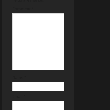
fields are marked
*
a
Comment
*
t
i
o
n
Name
*
Email
*