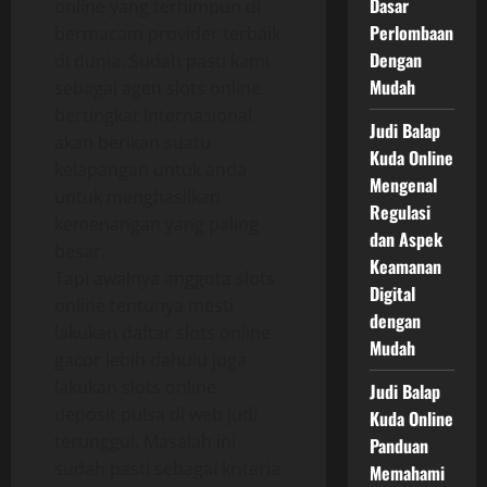
Dasar
online yang terhimpun di
Perlombaan
bermacam provider terbaik
Dengan
di dunia. Sudah pasti kami
Mudah
sebagai agen slots online
bertingkat Internasional
Judi Balap
akan berikan suatu
Kuda Online
kelapangan untuk anda
Mengenal
untuk menghasilkan
Regulasi
kemenangan yang paling
dan Aspek
besar.
Keamanan
Tapi awalnya anggota slots
Digital
online tentunya mesti
dengan
lakukan daftar slots online
Mudah
gacor lebih dahulu juga
lakukan slots online
Judi Balap
deposit pulsa di web judi
Kuda Online
terunggul. Masalah ini
Panduan
sudah pasti sebagai kriteria
Memahami