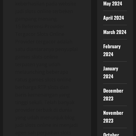
May 2024
keberhasilan pada website
judi slots online terbeken
April 2024
gampang menang.
15 Referensi Provider
March 2024
Tergacor Slots Online
Provider tergacor adalah
February
satu diantaranya penyuplai
2024
games slots online
terpaten yang udah
January
melaunching beberapa
2024
ratus games slots online
berharga RTP slots dan
December
baris kemenangan yang
2023
tinggi sekali. Telah banyak
provider terbaik di dunia
November
yang udah menunjuk blog
2023
judi slots online ini menjadi
agen sah perjudian slots
October