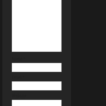
t
i
o
n
Name
*
Email
*
Website