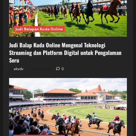
Judi Balapan Kuda Online
Judi Balap Kuda Online Mengenal Teknologi
Streaming dan Platform Digital untuk Pengalaman
Seru
akvdv
05/08/2026
0