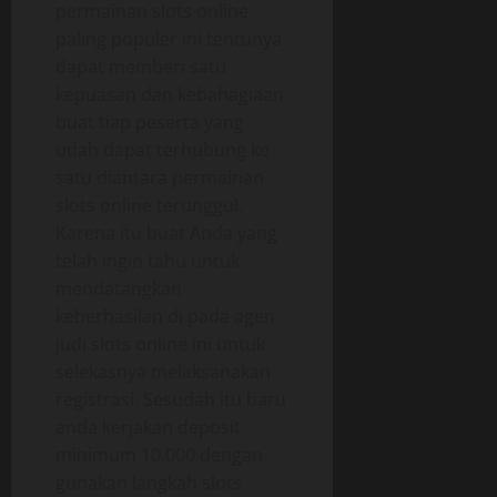
permainan slots online
paling populer ini tentunya
dapat memberi satu
kepuasan dan kebahagiaan
buat tiap peserta yang
udah dapat terhubung ke
satu diantara permainan
slots online terunggul.
Karena itu buat Anda yang
telah ingin tahu untuk
mendatangkan
keberhasilan di pada agen
judi slots online ini untuk
selekasnya melaksanakan
registrasi. Sesudah itu baru
anda kerjakan deposit
minimum 10.000 dengan
gunakan langkah slots