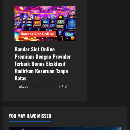
Bandar Slot Online
Bandar Slot Online
Premium Dengan Provider
Terbaik Bonus Eksklusif
Hadirkan Keseruan Tanpa
Batas
akvdv
09/07/2026
0
YOU MAY HAVE MISSED