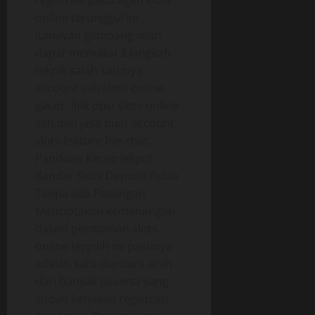
registrasi pada agen slots
online terunggul ini
lumayan gampang ialah
dapat memakai 3 langkah
teknik salah satunya
account sah slots online
gacor, link opsi slots online
sah dan jasa buat account
slots feature live chat.
Panduan Kerap Jekpot
Bandar Slots Deposit Pulsa
Tanpa ada Potongan
Menciptakan kemenangan
dalam permainan slots
online terpilih ini pastinya
adalah satu diantara arah
dari banyak peserta yang
sudah kerjakan registrasi.