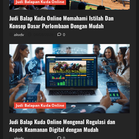
Judi Balapan Kuda Online
Judi Balap Kuda Online Memahami Istilah Dan
Konsep Dasar Perlombaan Dengan Mudah
akvdv
04/08/2026
0
Judi Balapan Kuda Online
Judi Balap Kuda Online Mengenal Regulasi dan
Aspek Keamanan Digital dengan Mudah
akvdv
03/08/2026
0