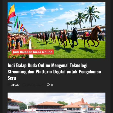
Judi Balapan Kuda Online
Judi Balap Kuda Online Mengenal Teknologi
Streaming dan Platform Digital untuk Pengalaman
Seru
akvdv
05/08/2026
0