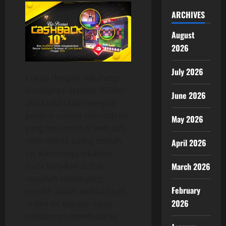
ARCHIVES
August
2026
July 2026
Cukup dengan sekurang-
kurangnya deposit 10.000
June 2026
anda telah siap menjadi
peserta sukses sesudah itu
May 2026
yang bisa main di web judi
slots online paling murah
April 2026
ini. Karenanya lekaslah
March 2026
anda kerjakan daftar
masalah online yang
February
terpilih dalam website judi
2026
online ini supaya dapat
selekasnya membuka ke