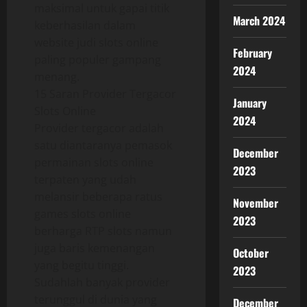
maksimal untuk gapai titik
March 2024
keberhasilan dalam
website judi slots online
February
paling populer gampang
2024
menang.
15 Saran Provider Tergacor
January
Slots Online
2024
Provider tergacor adalah
satu diantaranya pemasok
December
permainan slots online
2023
terpaten yang udah
melansir beberapa ratus
November
games slots online
2023
berharga RTP slots namun
juga baris kemenangan
October
yang begitu tinggi.
2023
Sudahlah banyak provider
terunggul di dunia yang
December