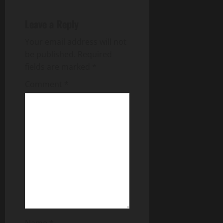
v
Leave a Reply
i
Your email address will not
g
be published.
Required
fields are marked
*
a
Comment
*
t
i
o
n