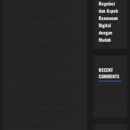
ingin lekas membuka serta
Regulasi
main games slots online
dan Aspek
kerap jekpot itu secara
Keamanan
gampang.
Digital
Kami pula sebagai bandar
dengan
slots online sah yang udah
Mudah
dipilih oleh beberapa puluh
provider selaku agen slots
online sah di Indonesia
tentu dapat memberinya
RECENT
keringanan jekpot
COMMENTS
terhebat. Diantaranya yaitu
No
dengan ada bocoran slots
comments
online namun juga
to show.
spesifikasi penyebab jekpot
yang udah kami siapkan
buat anda permainkan
dengan gampang.