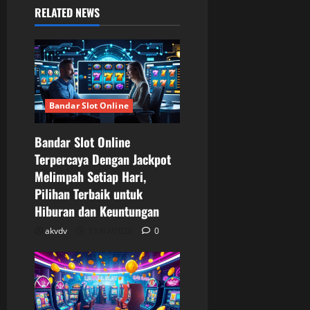
RELATED NEWS
Bandar Slot Online
Bandar Slot Online
Terpercaya Dengan Jackpot
Melimpah Setiap Hari,
Pilihan Terbaik untuk
Hiburan dan Keuntungan
akvdv
11/07/2026
0