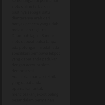
kemenangan di permainan
slots online terbaik ini
pastinya sebagai satu
diantaranya arah dari
banyak peserta yang udah
melakukan registrasi.
Ditambah lagi di Bandar
slots deposit pulsa tanpa
ada potongan ini telah ada
spesifikasi pembawa Jekpot
yang dapat anda padukan
dengan account slots
demonstrasi.
Ada sekian banyak teknik
yang dapat anda
optimalkan untuk
menciptakan jekpot paling
besar dalam permainan