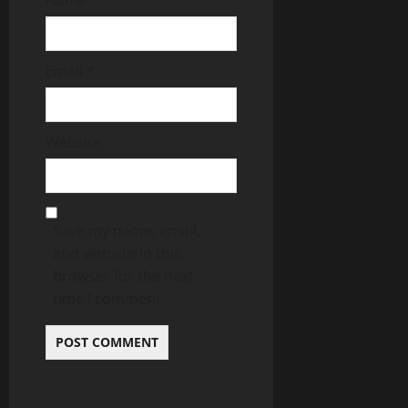
Name
*
Email
*
Website
Save my name, email,
and website in this
browser for the next
time I comment.