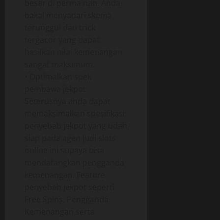
besar di permainan. Anda
bakal menyadari skema
terunggul dan trick
tergacor yang dapat
hasilkan nilai kemenangan
sangat maksimum.
• Optimalkan spek
pembawa jekpot
Seterusnya anda dapat
memaksimalkan spesifikasi
penyebab jekpot yang udah
siap pada agen judi slots
online ini supaya bisa
mendatangkan pengganda
kemenangan. Feature
penyebab jekpot seperti
Free Spins, Pengganda
Kemenangan serta