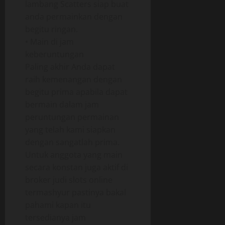
lambang Scatters siap buat
anda permainkan dengan
begitu ringan.
• Main di jam
keberuntungan
Paling akhir Anda dapat
raih kemenangan dengan
begitu prima apabila dapat
bermain dalam jam
peruntungan permainan
yang telah kami siapkan
dengan sangatlah prima.
Untuk anggota yang main
secara konstan juga aktif di
broker judi slots online
termashyur pastinya bakal
pahami kapan itu
tersedianya jam