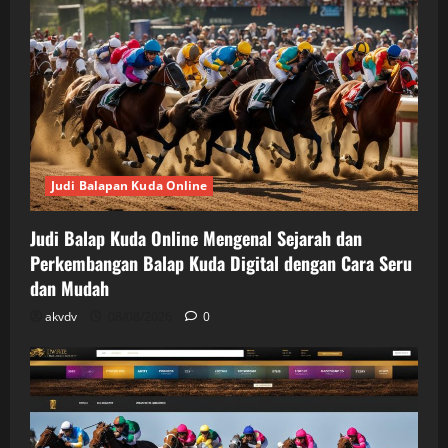
Judi Balapan Kuda Online
Judi Balap Kuda Online Mengenal Sejarah dan
Perkembangan Balap Kuda Digital dengan Cara Seru
dan Mudah
akvdv
08/08/2026
0