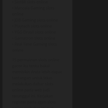
• Slot88 slots online
• Mancala Gaming slots
online
• JDB Gaming slots online
• Playtech slots online
• YGG Drasil slots online
• Gamatron slots online
• Real Time Gaming slots
online
15 permainan slots online
gacor itu tentu bakal
membikin Anda lebih dapat
tantangan untuk lekas
melakukan daftar slots
online pada web judi
terunggul ini. Kerjakan
register pada agen slots