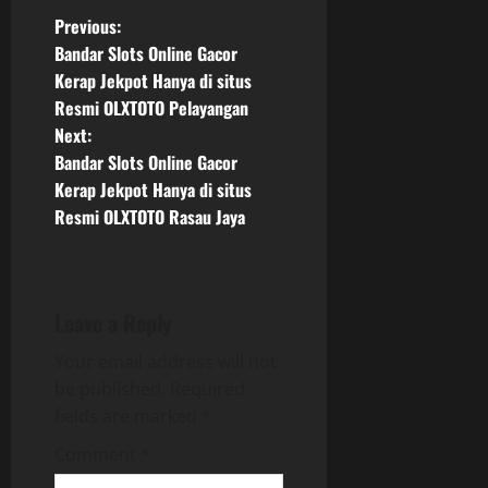
P
Previous:
Bandar Slots Online Gacor
o
Kerap Jekpot Hanya di situs
Resmi OLXTOTO Pelayangan
s
Next:
t
Bandar Slots Online Gacor
Kerap Jekpot Hanya di situs
n
Resmi OLXTOTO Rasau Jaya
a
v
Leave a Reply
i
Your email address will not
g
be published.
Required
fields are marked
*
a
Comment
*