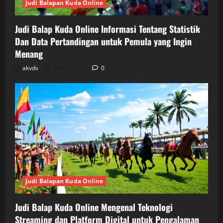
Judi Balapan Kuda Online
Judi Balap Kuda Online Informasi Tentang Statistik
Dan Data Pertandingan untuk Pemula yang Ingin
Menang
akvdv
06/08/2026
0
Judi Balapan Kuda Online
Judi Balap Kuda Online Mengenal Teknologi
Streaming dan Platform Digital untuk Pengalaman