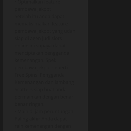
• Optimalkan feature
pembawa jekpot
Setelah itu anda dapat
memaksimalkan feature
pembawa jekpot yang udah
siap di agen judi slots
online ini supaya dapat
menciptakan pengganda
kemenangan. Spek
pembawa jekpot seperti
Free Spins, Pengganda
Kemenangan dan lambang
Scatters siap buat anda
permainkan dengan benar-
benar ringan.
• Main di jam peruntungan
Paling akhir Anda dapat
raih kemenangan dengan