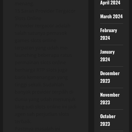
April 2024
menang.
15 Saran Provider Tergacor
March 2024
Slots Online
Provider tergacor adalah
February
salah satunya pemasok
2024
games slots online
terpaten yang udah me-
January
launching beberapa ratus
2024
permainan slots online
berharga RTP slots juga
December
baris kemenangan yang
2023
tinggi sekali. Sudahlah
banyak provider terpilih di
November
dunia yang udah menunjuk
2023
blog judi slots online ini jadi
agen sah perjudian slots
October
terbaik.
2023
Pastinya masalah ini