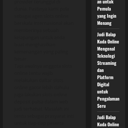
an untuk
provider terunggul di
Pemula
dunia. Pastinya kami pula
yang Ingin
sebagai agen slots online
Menang
berskala Internasional akan
memberinya sebuah
Judi Balap
kelapangan untuk anda
Kuda Online
buat menghasilkan
Mengenal
kemenangan yang paling
Teknologi
besar.
Streaming
Tapi awalnya anggota slots
dan
online tentu wajib
Platform
melakukan daftar slots
Digital
online gacor lebih dahulu
untuk
juga lakukan slots online
Pengalaman
deposit pulsa dalam web
Seru
judi terhebat. Masalah ini
tentu sebagai prasyarat inti
Judi Balap
untuk tiap-tiap peserta
Kuda Online