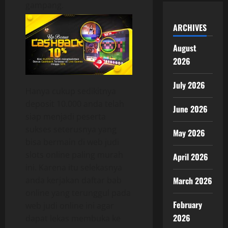
gampang.
ARCHIVES
August
2026
July 2026
Hanya cukup sedikitnya
deposit 10.000 anda telah
June 2026
siap menjadi peserta
sukses seterusnya yang
May 2026
bisa bermain di web judi
slots online paling murah
April 2026
ini. Karena itu selekasnya
March 2026
anda kerjakan daftar bab
online yang terunggul pada
February
web judi online ini agar
2026
dapat lekas membuka ke