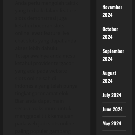
Anda perlu mengolah taktik
November
yang terbaik dalam feature
2024
slots demonstrasi juga
ketahui bocoran slots
October
online lewat feature live
2024
chat slots yang dapat anda
akses lebih dahulu.
September
Tetapi awalnya anda mesti
2024
ketahui provider tergacor
yang ada pada website
August
slots online sah di
2024
Indonesia yang telah punya
tingkat gacor amat elok.
July 2024
Biar anda dapat main
secara maksimum untuk
June 2024
menggapai titik kemajuan
May 2024
pada web judi slots online
paling populer gampang