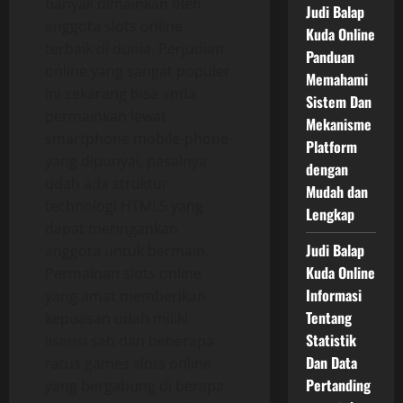
banyak dimainkan oleh
Judi Balap
anggota slots online
Kuda Online
terbaik di dunia. Perjudian
Panduan
online yang sangat populer
Memahami
ini sekarang bisa anda
Sistem Dan
permainkan lewat
Mekanisme
smartphone mobile-phone
Platform
yang dipunyai, pasalnya
dengan
udah ada struktur
Mudah dan
technologi HTML5 yang
Lengkap
dapat meringankan
Judi Balap
anggota untuk bermain.
Kuda Online
Permainan slots online
Informasi
yang amat memberikan
Tentang
kepuasan udah miliki
Statistik
lisensi sah dan beberapa
Dan Data
ratus games slots online
Pertanding
yang bergabung di berapa