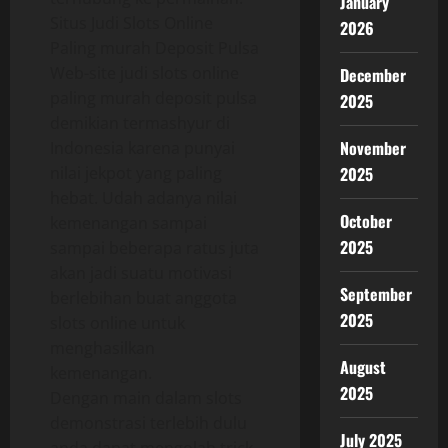
January
Situs Judi Slots Online
2026
Paling murah Deposit Pulsa
Web-site judi slots online
December
paling murah deposit pulsa
2025
demikian termashyur di
November
Indonesia karena punyai
2025
nilai jekpot yang paling
hebat. Udah adanya nilai
October
kemenangan sampai
2025
sampai beberapa ratus juta
akan jadi suatu motivasi
September
berlebihan buat anggota
2025
slots online untuk
menghasilkan
August
kemenangan.
2025
Dengan main dalam slots
demonstrasi terlebih dulu
July 2025