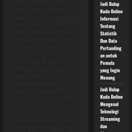
Judi Balap
dunia. Perjudian online
Kuda Online
yang sangat termasyhur ini
Informasi
saat ini bisa anda
Tentang
permainkan lewat telpon
Statistik
seluler mobile-phone yang
Dan Data
dipunyai, pasalnya udah
Pertanding
siap mekanisme tehnologi
an untuk
HTML5 yang dapat
Pemula
mempermudah anggota
yang Ingin
buat main.
Menang
Games slots online yang
sangat memberikan
Judi Balap
kepuasan udah punya
Kuda Online
lisensi sah dan beberapa
Mengenal
ratus games slots online
Teknologi
yang terkelompok di
Streaming
beberapa provider terbaik
dan
di dunia. Tentunya kami