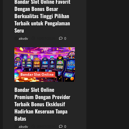
Bandar Slot Online Favorit
Dengan Bonus Besar
Berkualitas Tinggi Pilihan
Terbaik untuk Pengalaman
Seru
akvdv
10/07/2026
0
Bandar Slot Online
Bandar Slot Online
Premium Dengan Provider
Terbaik Bonus Eksklusif
Hadirkan Keseruan Tanpa
Batas
akvdv
09/07/2026
0