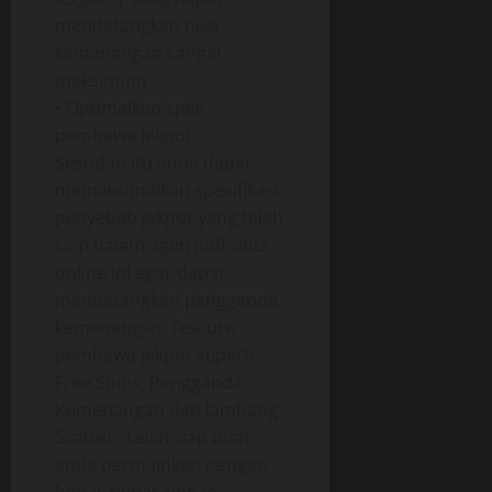
mendatangkan nilai
kemenangan sangat
maksimum.
• Optimalkan spek
pembawa jekpot
Sesudah itu anda dapat
memaksimalkan spesifikasi
penyebab jekpot yang telah
siap dalam agen judi slots
online ini agar dapat
mendatangkan pengganda
kemenangan. Feature
pembawa jekpot seperti
Free Spins, Pengganda
Kemenangan dan lambang
Scatters telah siap buat
anda permainkan dengan