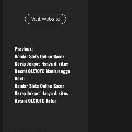
Administrator
Visit Website
View All Posts
P
Previous:
Bandar Slots Online Gacor
o
Kerap Jekpot Hanya di situs
Resmi OLXTOTO Manisrenggo
s
Next:
t
Bandar Slots Online Gacor
Kerap Jekpot Hanya di situs
n
Resmi OLXTOTO Batur
a
v
Leave a Reply