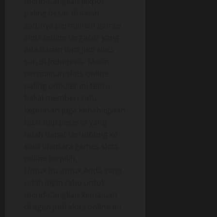
mendatangkan jekpot
paling besar di salah
satunya permainan games
slots online tergacor yang
ada dalam biro judi slots
sah di Indonesia. Mesin
permainan slots online
paling populer ini tentu
bakal memberi satu
kepuasan juga kebahagiaan
buat tiap peserta yang
udah dapat terhubung ke
satu diantara games slots
online terpilih.
Untuk itu untuk Anda yang
udah ingin tahu untuk
mendatangkan kemajuan
di agen judi slots online ini