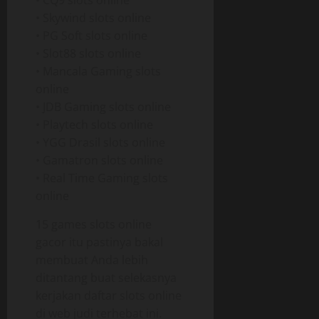
• CQ9 slots online
• Skywind slots online
• PG Soft slots online
• Slot88 slots online
• Mancala Gaming slots
online
• JDB Gaming slots online
• Playtech slots online
• YGG Drasil slots online
• Gamatron slots online
• Real Time Gaming slots
online
15 games slots online
gacor itu pastinya bakal
membuat Anda lebih
ditantang buat selekasnya
kerjakan daftar slots online
di web judi terhebat ini.