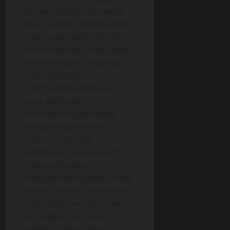
Berikut adalah tiga teknik
buat hasilkan jekpot paling
besar pada agen judi slots
online deposit pulsa tanpa
ada potongan yang dapat
anda aplikasikan.
• Bermain di permainan
yang terkuasai
Main dalam game yang
terkuasai adalah satu
diantaranya cara
terdahsyat untuk peserta
slots online buat
menghasilkan jekpot paling
besar di dalam permainan.
Anda bakal mengerti skema
terunggul dan siasat
tergacor yang dapat