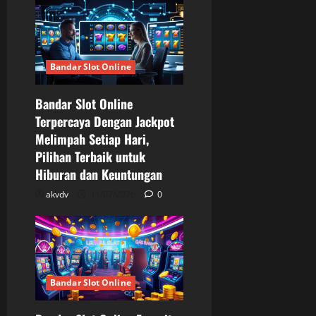
Bandar Slot Online
Bandar Slot Online
Terpercaya Dengan Jackpot
Melimpah Setiap Hari,
Pilihan Terbaik untuk
Hiburan dan Keuntungan
akvdv
11/07/2026
0
Bandar Slot Online