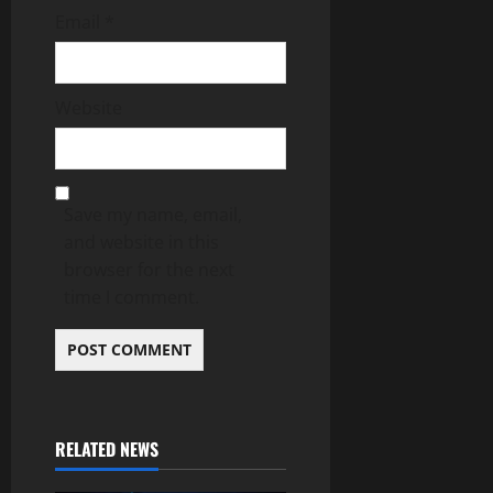
Email
*
Website
Save my name, email,
and website in this
browser for the next
time I comment.
RELATED NEWS