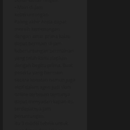
benar-benar ringan.
• Main di jam
keberuntungan
Paling akhir Anda dapat
meraih kemenangan
dengan amat prima kalau
dapat bermain di jam
keberuntungan permainan
yang telah kami siapkan
dengan begitu prima. Buat
peserta yang bermain
secara konstan namun juga
aktif dalam agen judi slots
online terbeken tentunya
dapat menyadari kapan itu
terdapatnya jam
peruntungan.
Itu 3 model tehnik untuk