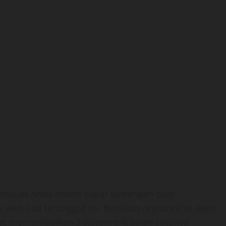
membuat Anda makin dapat tantangan buat
web judi terunggul ini. Kerjakan registrasi di agen
apat memanfaatkan 3 sistem trik salah satunya