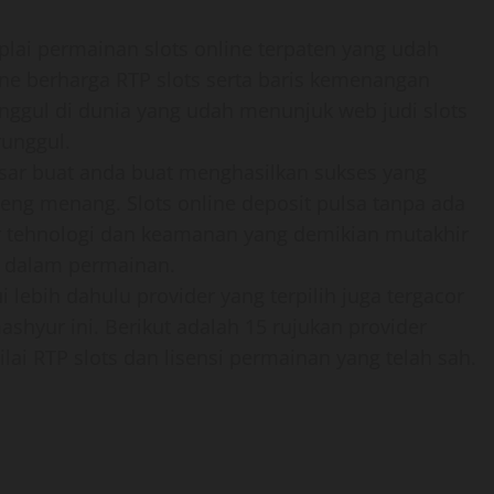
plai permainan slots online terpaten yang udah
ne berharga RTP slots serta baris kemenangan
runggul di dunia yang udah menunjuk web judi slots
runggul.
esar buat anda buat menghasilkan sukses yang
teng menang. Slots online deposit pulsa tanpa ada
ur tehnologi dan keamanan yang demikian mutakhir
i dalam permainan.
lebih dahulu provider yang terpilih juga tergacor
shyur ini. Berikut adalah 15 rujukan provider
lai RTP slots dan lisensi permainan yang telah sah.