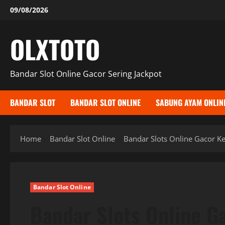
Skip
09/08/2026
to
content
OLXTOTO
Bandar Slot Online Gacor Sering Jackpot
BANDAR SLOT
BANDAR SLOT ONLINE
SABUNG AYAM ONLIN
Home
Bandar Slot Online
Bandar Slots Online Gacor K
Bandar Slot Online
Bandar Slots Online G