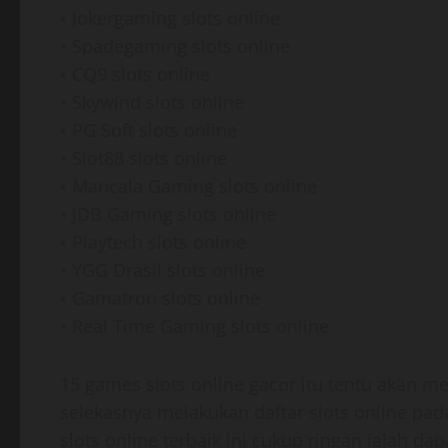
• Jokergaming slots online
• Spadegaming slots online
• CQ9 slots online
• Skywind slots online
• PG Soft slots online
• Slot88 slots online
• Mancala Gaming slots online
• JDB Gaming slots online
• Playtech slots online
• YGG Drasil slots online
• Gamatron slots online
• Real Time Gaming slots online
15 games slots online gacor itu tentu akan 
selekasnya melakukan daftar slots online pada 
slots online terbaik ini cukup ringan ialah d