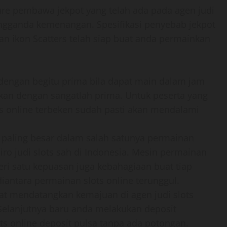
re pembawa jekpot yang telah ada pada agen judi
engganda kemenangan. Spesifikasi penyebab jekpot
n ikon Scatters telah siap buat anda permainkan
dengan begitu prima bila dapat main dalam jam
an dengan sangatlah prima. Untuk peserta yang
lots online terbeken sudah pasti akan mendalami
t paling besar dalam salah satunya permainan
iro judi slots sah di Indonesia. Mesin permainan
eri satu kepuasan juga kebahagiaan buat tiap
iantara permainan slots online terunggul.
uat mendatangkan kemajuan di agen judi slots
. Selanjutnya baru anda melakukan deposit
 online deposit pulsa tanpa ada potongan.