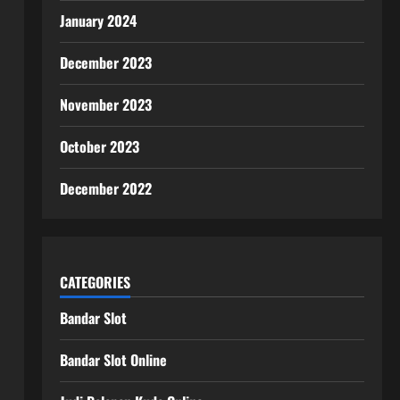
January 2024
December 2023
November 2023
October 2023
December 2022
CATEGORIES
Bandar Slot
Bandar Slot Online