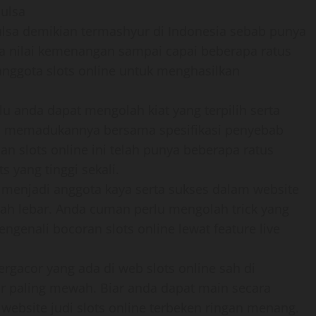
Pulsa
pulsa demikian termashyur di Indonesia sebab punya
nya nilai kemenangan sampai capai beberapa ratus
 anggota slots online untuk menghasilkan
lu anda dapat mengolah kiat yang terpilih serta
n memadukannya bersama spesifikasi penyebab
n slots online ini telah punya beberapa ratus
s yang tinggi sekali.
enjadi anggota kaya serta sukses dalam website
uplah lebar. Anda cuman perlu mengolah trick yang
engenali bocoran slots online lewat feature live
rgacor yang ada di web slots online sah di
r paling mewah. Biar anda dapat main secara
website judi slots online terbeken ringan menang.