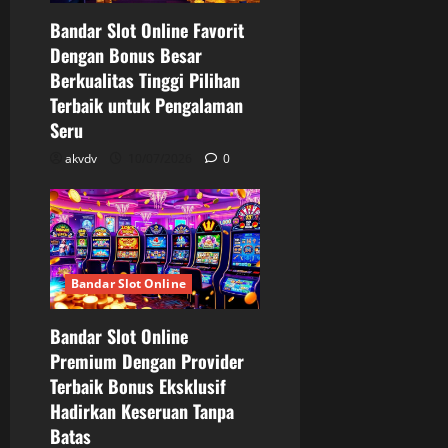
Bandar Slot Online Favorit
Dengan Bonus Besar
Berkualitas Tinggi Pilihan
Terbaik untuk Pengalaman
Seru
akvdv
10/07/2026
0
Bandar Slot Online
Bandar Slot Online
Premium Dengan Provider
Terbaik Bonus Eksklusif
Hadirkan Keseruan Tanpa
Batas