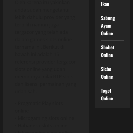
Oleh karena itu yakinkan
Ikan
anda sudah mengetahui
lebih dahulu provider yang
Sabung
terpilih namun juga
Ayam
tergacor yang telah ada
Online
dalam games slots online
Sbobet
ternama ini. Berikut di
bawah ini adalah 15
Online
referensi provider tergacor
Sicbo
slots online yang udah
Online
mempunyai nilai RTP slots
dan lisensi permainan yang
Togel
udah sah.
Online
• Pragmatic Play slots
online
• Microgaming slots online
• Habanero slots online