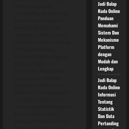
Judi Balap
online yang sudah
Kuda Online
termasyhur ini sekarang
Panduan
bisa anda permainkan
Memahami
lewat hp gadget yang
Sistem Dan
dipunyai, pasalnya udah
Mekanisme
ada mekanisme tehnologi
Platform
HTML5 yang dapat
dengan
mempermudah anggota
Mudah dan
buat bermain.
Lengkap
Permainan slots online
yang sangat memberi
Judi Balap
kepuasan udah punya
Kuda Online
lisensi sah dan beberapa
Informasi
ratus permainan slots
Tentang
online yang terkelompok di
Statistik
bermacam provider
Dan Data
terunggul di dunia. Tentu
Pertanding
kami pula sebagai agen