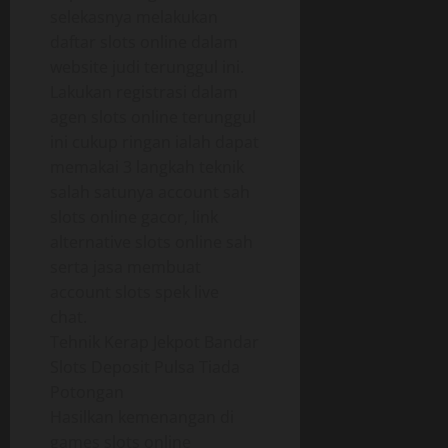
selekasnya melakukan
daftar slots online dalam
website judi terunggul ini.
Lakukan registrasi dalam
agen slots online terunggul
ini cukup ringan ialah dapat
memakai 3 langkah teknik
salah satunya account sah
slots online gacor, link
alternative slots online sah
serta jasa membuat
account slots spek live
chat.
Tehnik Kerap Jekpot Bandar
Slots Deposit Pulsa Tiada
Potongan
Hasilkan kemenangan di
games slots online