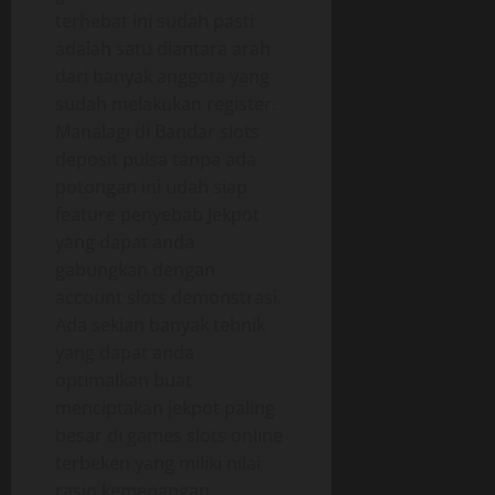
terhebat ini sudah pasti
adalah satu diantara arah
dari banyak anggota yang
sudah melakukan register.
Manalagi di Bandar slots
deposit pulsa tanpa ada
potongan ini udah siap
feature penyebab Jekpot
yang dapat anda
gabungkan dengan
account slots demonstrasi.
Ada sekian banyak tehnik
yang dapat anda
optimalkan buat
menciptakan jekpot paling
besar di games slots online
terbeken yang miliki nilai
rasio kemenangan