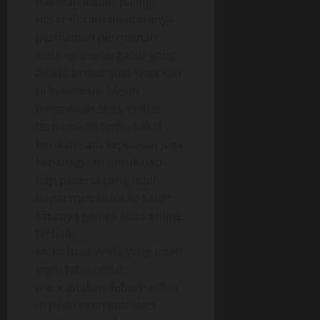
hasilkan jekpot paling
besar di satu diantaranya
permainan permainan
slots online tergacor yang
ada di broker judi slots sah
di Indonesia. Mesin
permainan slots online
ternama ini tentu bakal
berikan satu kepuasan juga
kebahagiaan untuk tiap-
tiap peserta yang udah
dapat membuka ke salah
satunya games slots online
terbaik.
Maka buat Anda yang udah
ingin tahu untuk
menciptakan keberhasilan
di pada agen judi slots