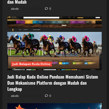
dan Mudah
akvdv
08/08/2026
0
Judi Balapan Kuda Online
Judi Balap Kuda Online Panduan Memahami Sistem
Dan Mekanisme Platform dengan Mudah dan
Lengkap
akvdv
07/08/2026
0