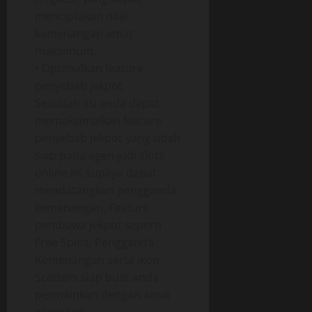
menciptakan nilai
kemenangan amat
maksimum.
• Optimalkan feature
penyebab jekpot
Sesudah itu anda dapat
memaksimalkan feature
penyebab jekpot yang udah
siap pada agen judi slots
online ini supaya dapat
mendatangkan pengganda
kemenangan. Feature
pembawa jekpot seperti
Free Spins, Pengganda
Kemenangan serta ikon
Scatters siap buat anda
permainkan dengan amat