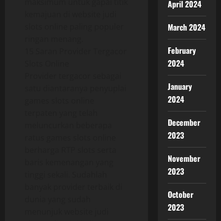
maksimum untuk gapai titik
April 2024
kemajuan di website judi
March 2024
slots online paling populer
ringan menang.
February
15 Saran Provider Tergacor
2024
Slots Online
Provider tergacor sebagai
January
satu diantaranya penyuplai
2024
games slots online
terpaten yang telah
December
meluncurkan beberapa
2023
ratus games slots online
berharga RTP slots serta
November
baris kemenangan yang
2023
tinggi sekali. Sudahlah
banyak provider terbaik di
October
dunia yang sudah
2023
menunjuk website judi