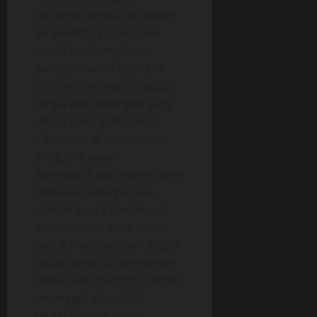
tertinggi. Berikut di bawah
ini adalah tiga panduan
untuk hasilkan jekpot
paling besar di agen judi
slots online deposit pulsa
tanpa ada potongan yang
dapat anda aplikasikan.
• Bermain di permainan
yang terkuasai
Bermain di permainan yang
terkuasai sebagai satu
diantara cara terdahsyat
buat peserta slots online
untuk menghasilkan jekpot
paling besar di permainan.
Anda akan mengerti skema
terunggul dan taktik
tergacor yang dapat