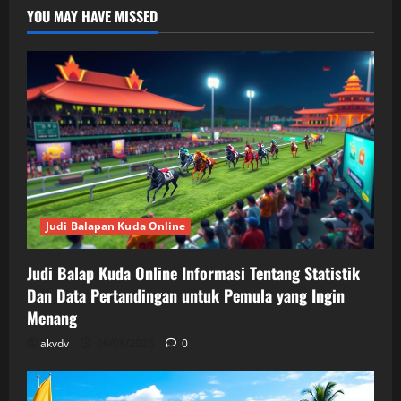
YOU MAY HAVE MISSED
Judi Balapan Kuda Online
Judi Balap Kuda Online Informasi Tentang Statistik
Dan Data Pertandingan untuk Pemula yang Ingin
Menang
akvdv
06/08/2026
0