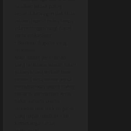
hasilkan jekpot paling
besar dalam agen judi slots
online deposit pulsa tanpa
ada potongan yang dapat
anda aplikasikan.
• Bermain di game yang
terkuasai
Main dalam permainan
yang terkuasai adalah salah
satunya cara terbaik buat
peserta slots online untuk
menghasilkan jekpot paling
besar di permainan. Anda
bakal pahami skema
terhebat dan trick tergacor
yang dapat hasilkan nilai
kemenangan amat
maksimum.