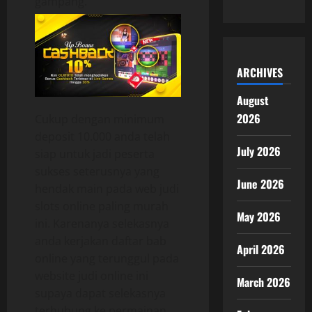
gampang.
ARCHIVES
August
2026
Cukup dengan minimum
deposit 10.000 anda telah
July 2026
siap untuk jadi peserta
sukses seterusnya yang
June 2026
hendak main pada web judi
slots online paling murah
May 2026
ini. Karenanya selekasnya
anda kerjakan daftar bab
April 2026
online yang terunggul pada
website judi online ini
March 2026
supaya dapat selekasnya
terhubung ke permainan.