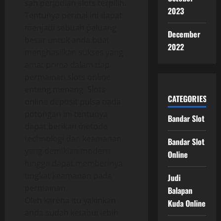
sah perjudian slots terpilih.
2023
Tentunya perihal ini dapat
menjadi sebuah peluang
December
besar untuk anda buat
2022
menghasilkan sukses yang
amat prima dalam tiap
permainan slots online
enteng menang. Slots
CATEGORIES
online deposit pulsa tiada
potongan ini tentunya
Bandar Slot
dapat berikan metode
technologi dan keamanan
Bandar Slot
yang demikian modern
Online
hingga dapat memberinya
tingkat keamanan pada
Judi
permainan.
Balapan
Oleh karena itu yakinkan
Kuda Online
anda sudah ketahui lebih