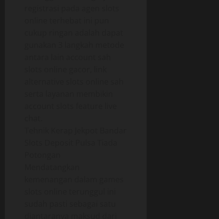
registrasi pada agen slots
online terhebat ini pun
cukup ringan adalah dapat
gunakan 3 langkah metode
antara lain account sah
slots online gacor, link
alternative slots online sah
serta layanan membikin
account slots feature live
chat.
Tehnik Kerap Jekpot Bandar
Slots Deposit Pulsa Tiada
Potongan
Mendatangkan
kemenangan dalam games
slots online terunggul ini
sudah pasti sebagai satu
diantaranya maksud dari