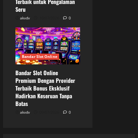
Terbaik untuk Pengalaman
Seru
akvdv
10/07/2026
0
Bandar Slot Online
Bandar Slot Online
Premium Dengan Provider
Terbaik Bonus Eksklusif
Hadirkan Keseruan Tanpa
Batas
akvdv
09/07/2026
0