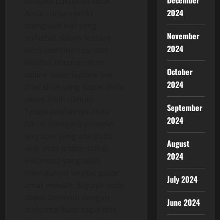
December
terbuka cukuplah lebar.
2024
Anda cuman perlu
mengolah kiat yang
November
terhebat dalam feature
2024
slots demonstrasi dan
ketahui bocoran slots
October
online lewat feature live
2024
chat slots yang dapat anda
akses lebih dahulu.
September
Tetapi awalannya anda
2024
harus mengerti provider
tergacor yang ada pada
August
web slots online sah di
2024
Indonesia yang telah
mempunyai tingkat gacor
July 2024
amat mewah. Supaya anda
dapat bermain dengan
June 2024
maksimal buat capai titik