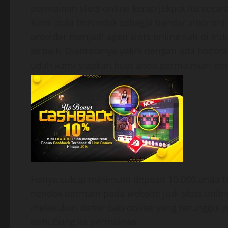
permainan slots online kerap jekpot itu seca
Kami pula bertindak sebagai bandar slots onl
provider menjadi agen slots online sah di In
terbaik. Diantaranya yakni dengan ada bocora
udah kami siapkan buat anda permainkan d
Hanya cukup minimum deposit 10.000 anda te
hendak bermain pada website judi slots onlin
melakukan daftar bab online yang terunggul pa
terhubung ke permainan.