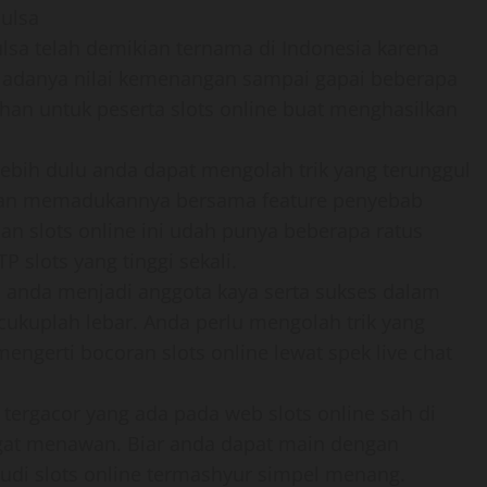
Pulsa
ulsa telah demikian ternama di Indonesia karena
lah adanya nilai kemenangan sampai gapai beberapa
ihan untuk peserta slots online buat menghasilkan
ebih dulu anda dapat mengolah trik yang terunggul
ngan memadukannya bersama feature penyebab
an slots online ini udah punya beberapa ratus
 slots yang tinggi sekali.
 anda menjadi anggota kaya serta sukses dalam
 cukuplah lebar. Anda perlu mengolah trik yang
engerti bocoran slots online lewat spek live chat
tergacor yang ada pada web slots online sah di
ngat menawan. Biar anda dapat main dengan
 judi slots online termashyur simpel menang.