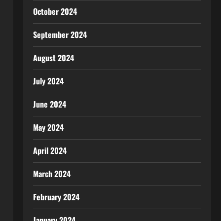
October 2024
September 2024
August 2024
July 2024
June 2024
May 2024
April 2024
March 2024
February 2024
January 2024