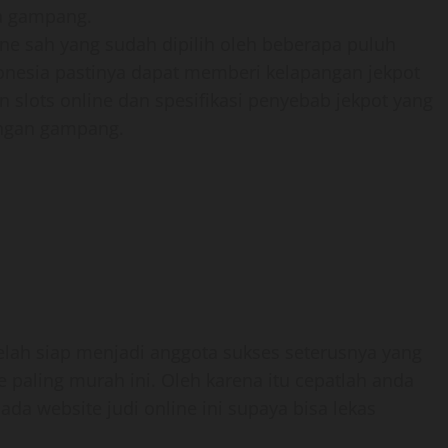
ra gampang.
ine sah yang sudah dipilih oleh beberapa puluh
donesia pastinya dapat memberi kelapangan jekpot
n slots online dan spesifikasi penyebab jekpot yang
engan gampang.
lah siap menjadi anggota sukses seterusnya yang
e paling murah ini. Oleh karena itu cepatlah anda
da website judi online ini supaya bisa lekas