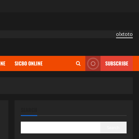
olxtoto
INE
SICBO ONLINE
SUBSCRIBE
SEARCH
Search