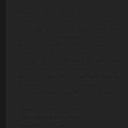
15 Rujukan Provider Tergacor Slots Online
Provider tergacor adalah satu diantaranya pe
me-launching beberapa ratus permainan slots
yang tinggi sekali. Sudahlah banyak provider 
slots online ini sebagai agen sah perjudian sl
Tentunya masalah ini akan jadi suatu peluan
sangat prima di tiap permainan slots online 
potongan ini pastinya dapat berikan mekani
modern hingga dapat berikan tingkat keaman
Karena itu yakini anda sudah tahu lebih dulu p
di permainan slots online ternama ini. Berikut
yang udah miliki nilai RTP slots dan lisensi p
• Pragmatic Play slots online
• Microgaming slots online
• Habanero slots online