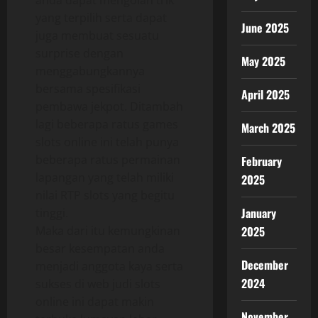
anda dapat mengolah trik
yang terpilih serta dapat
June 2025
juga membuat sesuatu
surprise dengan
May 2025
menggabungkannya
bersama spesifikasi
April 2025
pembawa jekpot. Ditambah
lagi beberapa ratus games
March 2025
slots online ini telah punya
beberapa ratus permainan
February
lapangan yang telah miliki
2025
nilai RTP slots yang begitu
January
tinggi.
2025
Maka dari itu kemungkinan
besar kesempatan anda
December
menjadi anggota kaya serta
2024
sukses di web judi slots
online ini dapat makin
November