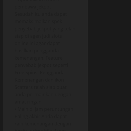
pembawa jekpot
Sesudah itu anda dapat
memaksimalkan spek
penyebab jekpot yang telah
siap di agen judi slots
online ini agar dapat
hasilkan pengganda
kemenangan. Feature
penyebab jekpot seperti
Free Spins, Pengganda
Kemenangan dan ikon
Scatters telah siap buat
anda permainkan dengan
amat ringan.
• Main di jam peruntungan
Paling akhir Anda dapat
raih kemenangan dengan