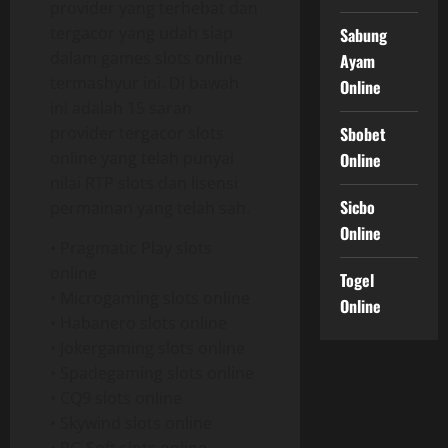
provider yang terhebat dan
tergacor yang udah siap
Sabung
dalam games slots online
Ayam
termashyur ini. Di bawah
Online
ini adalah 15 saran
Sbobet
provider tergacor slots
online yang telah punyai
Online
nilai RTP slots dan lisensi
Sicbo
permainan yang telah sah.
Online
• Pragmatic Play slots
online
Togel
• Microgaming slots online
Online
• Habanero slots online
• Jokergaming slots online
• Spadegaming slots online
• CQ9 slots online
• Skywind slots online