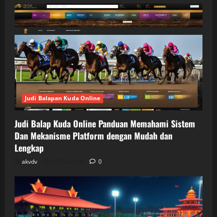
Judi Balapan Kuda Online
Judi Balap Kuda Online Panduan Memahami Sistem
Dan Mekanisme Platform dengan Mudah dan
Lengkap
akvdv
07/08/2026
0