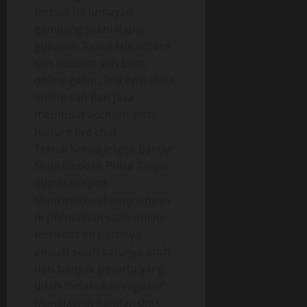
terbaik ini lumayan
gampang yakni dapat
gunakan 3 cara trik antara
lain account sah slots
online gacor, link opsi slots
online sah dan jasa
membuat account slots
feature live chat.
Teknik Kerap Jekpot Bandar
Slots Deposit Pulsa Tanpa
ada Potongan
Menciptakan kemenangan
di permainan slots online
terhebat ini pastinya
adalah salah satunya arah
dari banyak peserta yang
udah melakukan register.
Manalagi di Bandar slots