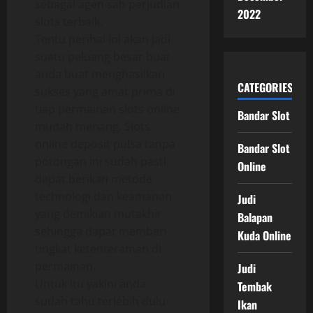
sebagai agen sah perjudian
2022
slots terbaik.
Tentu perihal ini akan jadi
suatu peluang besar buat
anda buat menghasilkan
CATEGORIES
sukses yang amat prima di
tiap permainan slots online
Bandar Slot
mudah menang. Slots
online deposit pulsa tanpa
Bandar Slot
potongan ini sudah pasti
Online
dapat berikan metode
technologi dan keamanan
Judi
yang demikian mutakhir
Balapan
sehingga dapat memberi
Kuda Online
tingkat ketenteraman di
permainan.
Judi
Untuk itu yakini anda
Tembak
sudah tahu terlebih dulu
Ikan