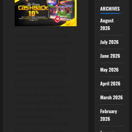
ARCHIVES
August
2026
Cukup dengan minimum
July 2026
deposit 10.000 anda telah
siap untuk jadi anggota
June 2026
sukses setelah itu yang
bakal bermain dalam
May 2026
website judi slots online
paling murah ini.
April 2026
Karenanya cepatlah anda
melakukan daftar bab
March 2026
online yang terbaik pada
website judi online ini agar
February
dapat selekasnya
2026
membuka ke permainan.
Situs Judi Slots Online