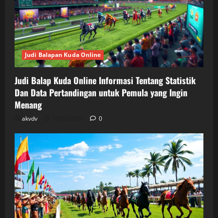
Judi Balapan Kuda Online
Judi Balap Kuda Online Informasi Tentang Statistik
Dan Data Pertandingan untuk Pemula yang Ingin
Menang
akvdv
06/08/2026
0