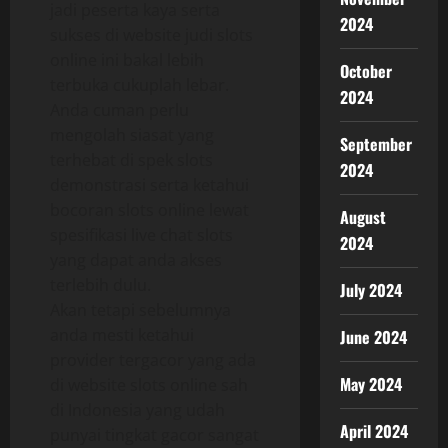
jadi peserta kaya serta
2024
sukses di website judi slots
online ini bakal lebih
October
terbuka cukuplah lebar.
2024
Anda cuman perlu
mengolah siasat yang
September
terhebat di spek slots
2024
demonstrasi serta ketahui
bocoran slots online lewat
August
spesifikasi live chat slots
2024
yang dapat anda akses
terlebih dulu.
July 2024
Akan tetapi sebelumnya
anda mesti ketahui
June 2024
provider tergacor yang ada
May 2024
di website slots online sah
di Indonesia yang udah
April 2024
punyai tingkat gacor sangat