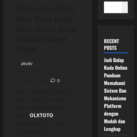
Bandar Slots Online
Search
Gacor Kerap Jekpot
Hanya di situs Resmi
OLXTOTO Mangoli
RECENT
Tengah
POSTS
Judi Balap
akvdv
Kuda Online
15/12/2022
Panduan
6 minutes read
0
Memahami
Sistem Dan
Jaman sekarang permainan
Mekanisme
slots online gacor kerap
Platform
jekpot sebagai Webiste
dengan
resmi
OLXTOTO
Mudah dan
Merupakan permainan
Lengkap
paling populer yang