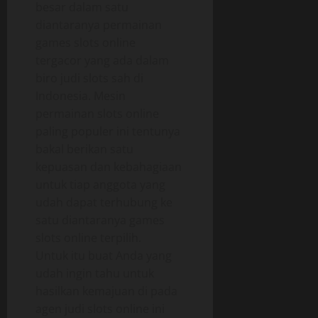
besar dalam satu
diantaranya permainan
games slots online
tergacor yang ada dalam
biro judi slots sah di
Indonesia. Mesin
permainan slots online
paling populer ini tentunya
bakal berikan satu
kepuasan dan kebahagiaan
untuk tiap anggota yang
udah dapat terhubung ke
satu diantaranya games
slots online terpilih.
Untuk itu buat Anda yang
udah ingin tahu untuk
hasilkan kemajuan di pada
agen judi slots online ini