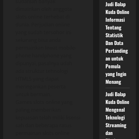
sudahlah banyak
Judi Balap
dimainkan oleh anggota
Kuda Online
slots online terhebat di
Informasi
dunia. Perjudian online
Tentang
yang sudah tersohor ini
Statistik
sekarang bisa anda
Dan Data
permainkan lewat mobile-
Pertanding
phone handphone yang
an untuk
dipunyai, pasalnya udah
Pemula
ada struktur tehnologi
yang Ingin
HTML5 yang dapat
Menang
meringankan peserta
Judi Balap
untuk bermain.
Kuda Online
Games slots online yang
Mengenal
paling memberikan
Teknologi
kepuasan telah miliki lisensi
Streaming
sah dan beberapa ratus
dan
permainan slots online