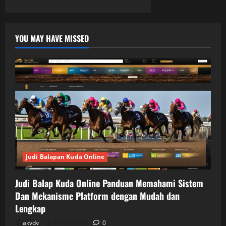
YOU MAY HAVE MISSED
Judi Balapan Kuda Online
Judi Balap Kuda Online Panduan Memahami Sistem
Dan Mekanisme Platform dengan Mudah dan
Lengkap
akvdv
07/08/2026
0