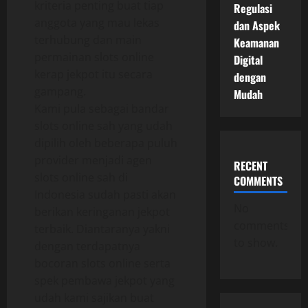
kriteria penting buat tiap
Regulasi
anggota yang mau lekas
dan Aspek
terhubung dan main
Keamanan
permainan slots online
Digital
kerap jekpot itu secara
dengan
gampang.
Mudah
Kami pula sebagai bandar
slots online sah yang udah
dipilih oleh beberapa puluh
provider menjadi agen
RECENT
slots online sah di
COMMENTS
Indonesia sudah pasti akan
No
berikan keringanan jekpot
comments
terbaik. Diantaranya yakni
to show.
dengan terdapatnya
bocoran slots online serta
spek pembawa jekpot yang
udah kami sajikan buat