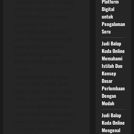
Platform
yang terhimpun di banyak
Digital
provider terpilih di dunia.
untuk
Tentu kami pula sebagai
Pengalaman
agen slots online
Seru
bertingkat Internasional
akan memberinya sebuah
Judi Balap
keringanan buat anda
Kuda Online
untuk menghasilkan
Memahami
kemenangan yang paling
Istilah Dan
besar.
Konsep
Tetapi awalnya peserta
Dasar
slots online sudah pasti
Perlombaan
mesti lakukan daftar slots
Dengan
online gacor lebih dahulu
Mudah
serta mengerjakan slots
online deposit pulsa pada
Judi Balap
web judi terbaik. Masalah
Kuda Online
ini sudah pasti adalah
Mengenal