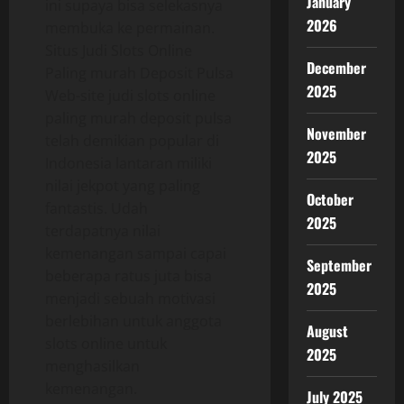
January
ini supaya bisa selekasnya
2026
membuka ke permainan.
Situs Judi Slots Online
December
Paling murah Deposit Pulsa
2025
Web-site judi slots online
paling murah deposit pulsa
November
telah demikian popular di
2025
Indonesia lantaran miliki
nilai jekpot yang paling
October
fantastis. Udah
2025
terdapatnya nilai
kemenangan sampai capai
September
beberapa ratus juta bisa
2025
menjadi sebuah motivasi
berlebihan untuk anggota
August
slots online untuk
2025
menghasilkan
kemenangan.
July 2025