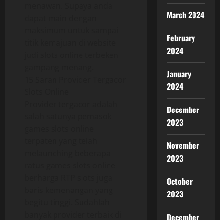
menawan. Supaya anda
March 2024
dapat main dengan
maksimum untuk sampai
February
titik kemajuan di website
2024
judi slots online terbeken
gampang menang.
January
15 Saran Provider Tergacor
2024
Slots Online
Provider tergacor adalah
December
salah satunya pemasok
2023
games slots online
terpaten yang telah
November
melaunching beberapa
2023
ratus games slots online
berharga RTP slots juga
October
baris kemenangan yang
2023
begitu tinggi. Sudahlah
banyak provider terbaik di
December