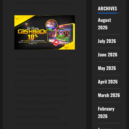
anda permainkan dengan
ARCHIVES
gampang.
August
2026
July 2026
June 2026
Cukup dengan minimum
deposit 10.000 anda siap
May 2026
menjadi anggota sukses
sesudah itu yang hendak
April 2026
main dalam website judi
March 2026
slots online paling murah
ini. Sebab itu selekasnya
February
anda kerjakan daftar
2026
masalah online yang
terbaik di web judi online