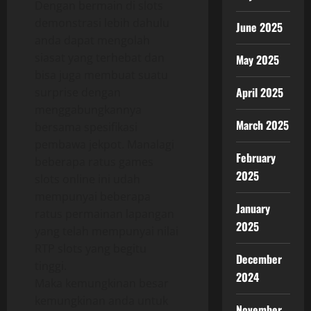
Dengan bermain di slots
demonstrasi lebih dahulu
June 2025
anda dapat mengolah
siasat yang terhebat dan
May 2025
bisa juga membuat suatu
April 2025
surprise dengan
menggabungkannya
March 2025
bersama spesifikasi
pembawa jekpot. Manalagi
February
beberapa ratus games
2025
slots online ini udah
mempunyai beberapa
January
ratus permainan lapangan
2025
yang telah mempunyai nilai
RTP slots yang begitu
December
tinggi.
2024
Maka kemungkinan besar
kemungkinan anda untuk
November