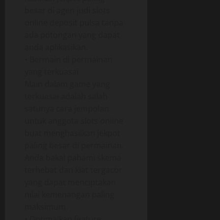
besar di agen judi slots
online deposit pulsa tanpa
ada potongan yang dapat
anda aplikasikan.
• Bermain di permainan
yang terkuasai
Main dalam game yang
terkuasai adalah salah
satunya cara jempolan
untuk anggota slots online
buat menghasilkan jekpot
paling besar di permainan.
Anda bakal pahami skema
terhebat dan kiat tergacor
yang dapat menciptakan
nilai kemenangan paling
maksimum.
• Optimalkan feature