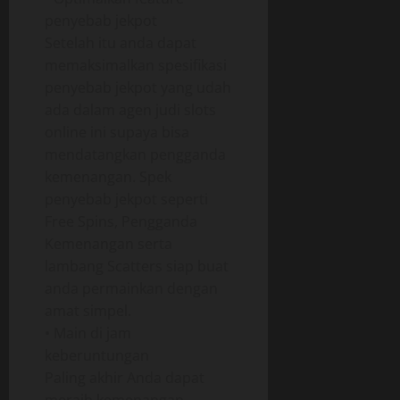
penyebab jekpot
Setelah itu anda dapat
memaksimalkan spesifikasi
penyebab jekpot yang udah
ada dalam agen judi slots
online ini supaya bisa
mendatangkan pengganda
kemenangan. Spek
penyebab jekpot seperti
Free Spins, Pengganda
Kemenangan serta
lambang Scatters siap buat
anda permainkan dengan
amat simpel.
• Main di jam
keberuntungan
Paling akhir Anda dapat