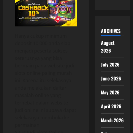
ARCHIVES
Hanya cukup minimum
August
deposit 10.000 anda siap
2026
menjadi peserta sukses
seterusnya yang bisa
July 2026
bermain pada website judi
slots online paling murah
June 2026
ini. Karena itu selekasnya
anda melakukan daftar
May 2026
masalah online yang
terhebat dalam website
April 2026
judi online ini supaya dapat
selekasnya membuka ke
March 2026
permainan.
Situs Judi Slots Online