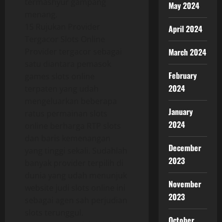
termashyur gampang
May 2024
menang.
15 Rujukan Provider
April 2024
Tergacor Slots Online
March 2024
Provider tergacor sebagai
satu diantara pemasok
February
games slots online
2024
terpaten yang udah
mengeluarkan beberapa
January
ratus permainan slots
2024
online berharga RTP slots
dan baris kemenangan
December
yang tinggi sekali. Sudahlah
2023
banyak provider terpilih di
dunia yang udah menunjuk
November
website judi slots online ini
2023
sebagai agen sah perjudian
slots terunggul.
October