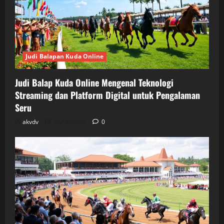
Judi Balapan Kuda Online
Judi Balap Kuda Online Mengenal Teknologi
Streaming dan Platform Digital untuk Pengalaman
Seru
akvdv
05/08/2026
0