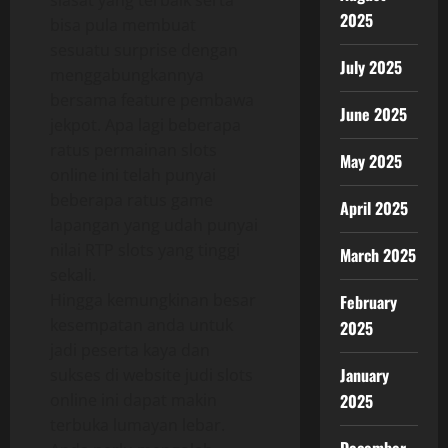
siasat yang terbaik serta
2025
bisa pula membuat
sesuatu surprise dengan
July 2025
menggabungkannya
bersama feature pembawa
June 2025
jekpot. Apa lagi beberapa
ratus permainan slots
May 2025
online ini telah punyai
beberapa ratus game
April 2025
lapangan yang udah punyai
nilai RTP slots yang tinggi
March 2025
sekali.
Hingga kemungkinan besar
February
kesempatan anda untuk
2025
jadi peserta kaya dan
January
sukses di website judi slots
2025
online ini dapat makin
terbuka lumayan lebar.