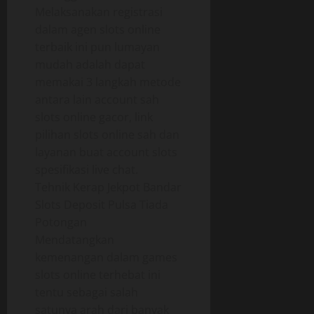
Melaksanakan registrasi
dalam agen slots online
terbaik ini pun lumayan
mudah adalah dapat
memakai 3 langkah metode
antara lain account sah
slots online gacor, link
pilihan slots online sah dan
layanan buat account slots
spesifikasi live chat.
Tehnik Kerap Jekpot Bandar
Slots Deposit Pulsa Tiada
Potongan
Mendatangkan
kemenangan dalam games
slots online terhebat ini
tentu sebagai salah
satunya arah dari banyak