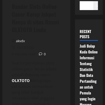
Bandar Slots Online
Search
Gacor Kerap Jekpot
Hanya di situs Resmi
OLXTOTO Lindu
RECENT
POSTS
akvdv
Judi Balap
15/12/2022
Kuda Online
6 minutes read
0
Informasi
Saat ini permainan slots
Tentang
online gacor kerap jekpot
Statistik
adalah Webiste resmi
Dan Data
OLXTOTO
Merupakan
Pertanding
permainan termashyur
an untuk
yang telah banyak
Pemula
dimainkan oleh anggota
yang Ingin
slots online terbaik di
Menang