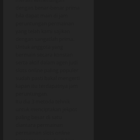
meraih kemenangan
dengan benar-benar prima
bila dapat main di jam
peruntungan permainan
yang telah kami sajikan
dengan sangatlah prima.
Untuk anggota yang
bermain secara konstan
serta aktif dalam agen judi
slots online paling populer
sudah pasti bakal mengerti
kapan itu terdapatnya jam
peruntungan.
Itu dia 3 metoda tehnik
untuk menciptakan jekpot
paling besar di satu
diantara permainan
permainan slots online