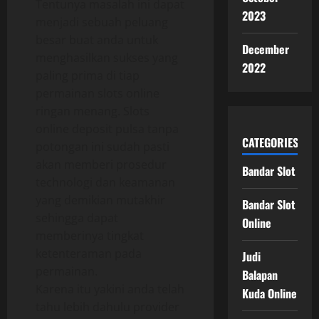
Tentunya masalah ini dapat
2023
menjadi sebuah peluang
besar buat anda untuk
December
menghasilkan sukses yang
2022
paling prima di tiap
permainan slots online
ringan menang. Slots
online deposit pulsa tanpa
CATEGORIES
potongan ini sudah pasti
akan memberi prosedur
Bandar Slot
technologi dan keamanan
yang demikian mutakhir
Bandar Slot
sehingga dapat
Online
memberinya tingkat
ketenteraman pada
Judi
permainan.
Balapan
Karena itu yakini anda telah
Kuda Online
tahu lebih dahulu provider