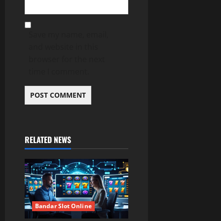
Save my name, email,
and website in this
browser for the next
time I comment.
RELATED NEWS
Bandar Slot Online