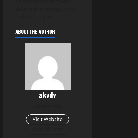
dengan gunakan model
slots online deposit pulsa
tiada potongan.
ABOUT THE AUTHOR
akvdv
Administrator
Visit Website
View All Posts