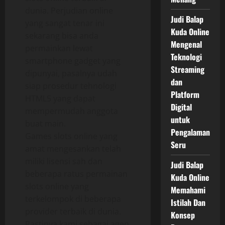
dunia. Perjudian online
Judi Balap
yang sangat tenar ini
Kuda Online
sekarang bisa anda
Mengenal
permainkan lewat
Teknologi
smartphone gadget yang
Streaming
dipunyai, pasalnya udah
dan
siap prosedur tehnologi
Platform
HTML5 yang dapat
Digital
mempermudah anggota
untuk
buat main.
Pengalaman
Games slots online yang
Seru
amat mengesankan telah
miliki lisensi sah dan
Judi Balap
beberapa ratus permainan
Kuda Online
slots online yang
Memahami
terkelompok di beberapa
Istilah Dan
provider terbaik di dunia.
Konsep
Pastinya kami sebagai agen