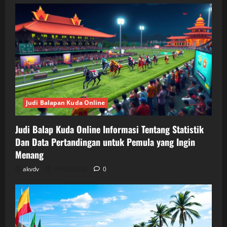
Judi Balapan Kuda Online
Judi Balap Kuda Online Informasi Tentang Statistik
Dan Data Pertandingan untuk Pemula yang Ingin
Menang
akvdv
06/08/2026
0