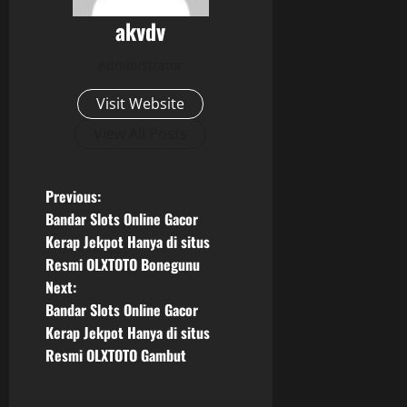
akvdv
Administrator
Visit Website
View All Posts
P
Previous:
Bandar Slots Online Gacor
o
Kerap Jekpot Hanya di situs
Resmi OLXTOTO Bonegunu
s
Next:
t
Bandar Slots Online Gacor
Kerap Jekpot Hanya di situs
n
Resmi OLXTOTO Gambut
a