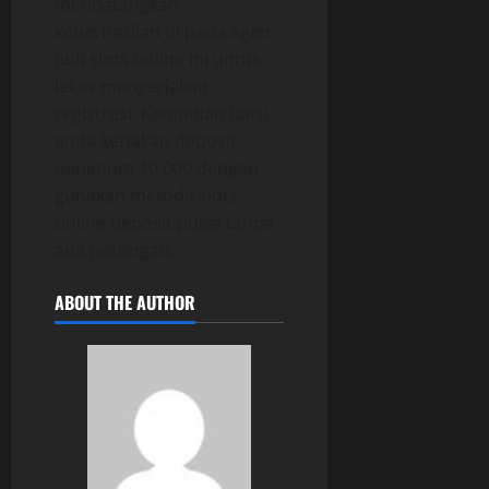
mendatangkan
keberhasilan di pada agen
judi slots online ini untuk
lekas mengerjakan
registrasi. Kemudian baru
anda kerjakan deposit
minimum 10.000 dengan
gunakan metoda slots
online deposit pulsa tanpa
ada potongan.
ABOUT THE AUTHOR