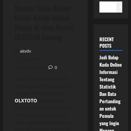
Bandar Slots Online
Search
Gacor Kerap Jekpot
Hanya di situs Resmi
OLXTOTO Lapang
RECENT
POSTS
akvdv
Judi Balap
15/12/2022
Kuda Online
6 minutes read
0
Informasi
Saat ini permainan slots
Tentang
online gacor kerap jekpot
Statistik
sebagai Webiste resmi
Dan Data
OLXTOTO
Merupakan
Pertanding
permainan terbeken yang
an untuk
telah banyak dimainkan
Pemula
oleh anggota slots online
yang Ingin
terbaik di dunia. Perjudian
Menang