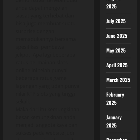
demonstrasi terlebih dulu
2025
anda dapat mengolah
siasat yang terhebat dan
July 2025
bisa juga membuat suatu
surprise dengan
June 2025
memadukannya bersama
spesifikasi pembawa
May 2025
jekpot. Apa lagi beberapa
ratus permainan slots
April 2025
online ini telah punyai
beberapa ratus game
March 2025
lapangan yang udah punyai
nilai RTP slots yang tinggi
February
sekali.
2025
Maka dari itu kemungkinan
January
besar kemungkinan anda
2025
menjadi anggota kaya dan
sukses pada website judi