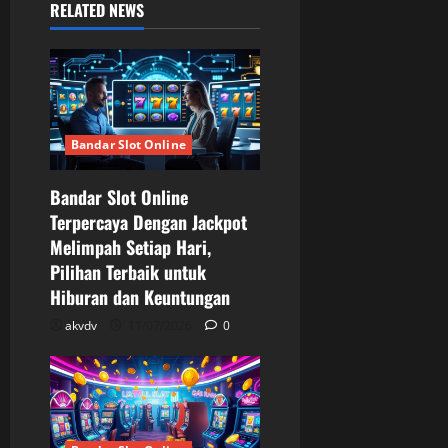
RELATED NEWS
Bandar Slot Online
Bandar Slot Online
Terpercaya Dengan Jackpot
Melimpah Setiap Hari,
Pilihan Terbaik untuk
Hiburan dan Keuntungan
akvdv
11/07/2026
0