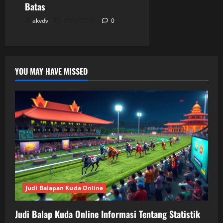
Batas
akvdv
09/07/2026
0
YOU MAY HAVE MISSED
Judi Balapan Kuda Online
Judi Balap Kuda Online Informasi Tentang Statistik