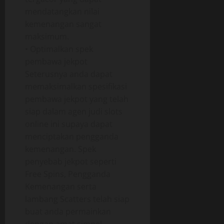
mendatangkan nilai
kemenangan sangat
maksimum.
• Optimalkan spek
pembawa jekpot
Seterusnya anda dapat
memaksimalkan spesifikasi
pembawa jekpot yang telah
siap dalam agen judi slots
online ini supaya dapat
menciptakan pengganda
kemenangan. Spek
penyebab jekpot seperti
Free Spins, Pengganda
Kemenangan serta
lambang Scatters telah siap
buat anda permainkan