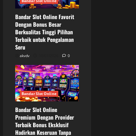
Bandar Slot Online
Bandar Slot Online Favorit
Dengan Bonus Besar
Berkualitas Tinggi Pilihan
Terbaik untuk Pengalaman
Seru
akvdv
10/07/2026
0
Bandar Slot Online
Bandar Slot Online
Premium Dengan Provider
Terbaik Bonus Eksklusif
Hadirkan Keseruan Tanpa