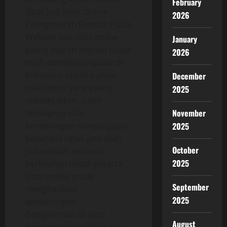
February
Situs Judi Slots Online
2026
Paling murah Deposit Pulsa
Website judi slots online
January
paling murah deposit pulsa
2026
telah demikian popular di
Indonesia sebab punyai
December
nilai jekpot yang paling
2025
menakjubkan. Udah
November
tersiapnya nilai
2025
kemenangan sampai gapai
beberapa ratus juta akan
October
jadi sebuah motivasi
2025
berlebihan untuk peserta
slots online untuk
September
menghasilkan
2025
kemenangan.
Dengan main di slots
August