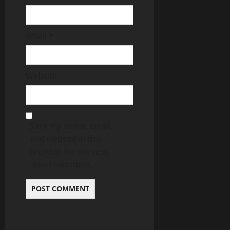
Email
*
Website
Save my name, email,
and website in this
browser for the next
time I comment.