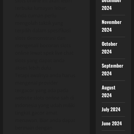
December
slots online ini akan lebih
2024
terbuka lumayan lebar.
Anda cuman perlu
November
mengolah taktik yang
2024
terpilih dalam spesifikasi
slots demonstrasi dan
October
mengenali bocoran slots
2024
online lewat spek live chat
slots yang dapat anda
September
akses lebih dulu.
2024
Tetapi awalnya anda harus
mengenal provider
August
tergacor yang ada pada
2024
website slots online sah di
Indonesia yang udah miliki
July 2024
tingkat gacor amat
menawan. Biar anda dapat
June 2024
bermain dengan