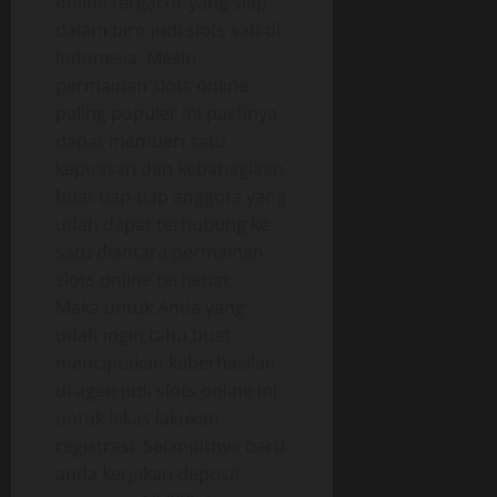
online tergacor yang siap
dalam biro judi slots sah di
Indonesia. Mesin
permainan slots online
paling populer ini pastinya
dapat memberi satu
kepuasan dan kebahagiaan
buat tiap-tiap anggota yang
udah dapat terhubung ke
satu diantara permainan
slots online terhebat.
Maka untuk Anda yang
udah ingin tahu buat
menciptakan keberhasilan
di agen judi slots online ini
untuk lekas lakukan
registrasi. Selanjutnya baru
anda kerjakan deposit