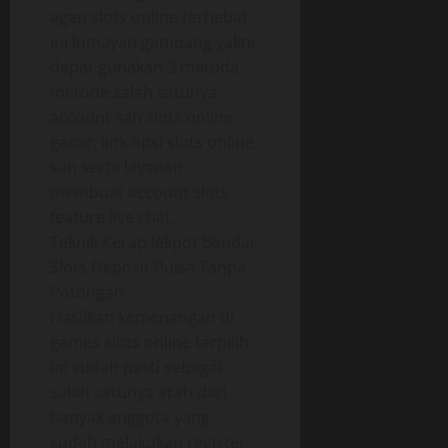
agen slots online terhebat
ini lumayan gampang yakni
dapat gunakan 3 metoda
metode salah satunya
account sah slots online
gacor, link opsi slots online
sah serta layanan
membuat account slots
feature live chat.
Teknik Kerap Jekpot Bandar
Slots Deposit Pulsa Tanpa
Potongan
Hasilkan kemenangan di
games slots online terpilih
ini sudah pasti sebagai
salah satunya arah dari
banyak anggota yang
sudah melakukan register.