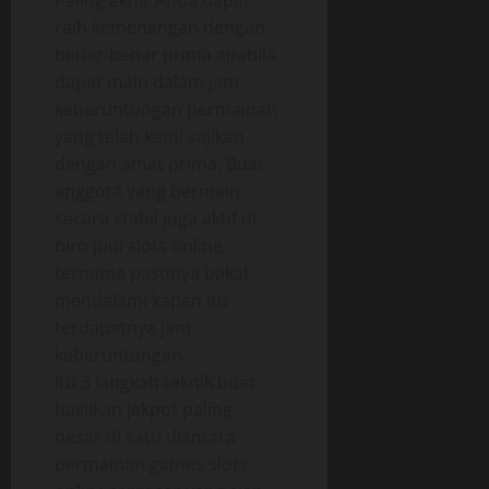
Paling akhir Anda dapat
raih kemenangan dengan
benar-benar prima apabila
dapat main dalam jam
keberuntungan permainan
yang telah kami sajikan
dengan amat prima. Buat
anggota yang bermain
secara stabil juga aktif di
biro judi slots online
ternama pastinya bakal
mendalami kapan itu
terdapatnya jam
keberuntungan.
Itu 3 langkah teknik buat
hasilkan jekpot paling
besar di satu diantara
permainan games slots