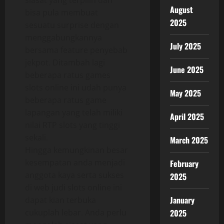
siasat yang terpilih dan
August
bisa pula membuat
2025
sesuatu surprise dengan
menggabungkannya
July 2025
bersama feature penyebab
jekpot. Ditambah lagi
June 2025
beberapa ratus games
slots online ini udah punya
May 2025
beberapa ratus game
lapangan yang telah miliki
April 2025
nilai RTP slots yang tinggi
sekali.
March 2025
Hingga kemungkinan besar
kesempatan anda menjadi
February
anggota kaya serta sukses
2025
di web judi slots online ini
January
dapat kian terbuka
2025
cukuplah lebar. Anda perlu