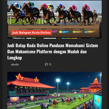
Judi Balapan Kuda Online
Judi Balap Kuda Online Panduan Memahami Sistem
Dan Mekanisme Platform dengan Mudah dan
Lengkap
akvdv
07/08/2026
0