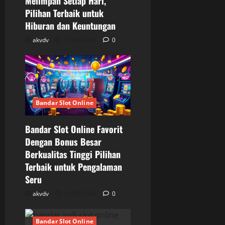
Melimpah Setiap Hari,
Pilihan Terbaik untuk
Hiburan dan Keuntungan
akvdv
11/07/2026
0
Bandar Slot Online
Bandar Slot Online Favorit
Dengan Bonus Besar
Berkualitas Tinggi Pilihan
Terbaik untuk Pengalaman
Seru
akvdv
10/07/2026
0
Bandar Slot Online