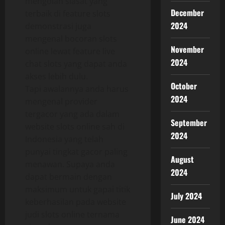
mengolah siasat yang
December
terbaik di feature slots
2024
demonstrasi juga
mengenal bocoran slots
November
online lewat feature live
2024
chat slots yang dapat anda
akses lebih dulu.
October
Tapi awalannya anda harus
2024
mengenal provider
tergacor yang ada dalam
September
website slots online sah di
2024
Indonesia yang telah
punyai tingkat gacor paling
August
menawan. Supaya anda
2024
dapat bermain dengan
maksimum untuk gapai titik
July 2024
keberhasilan pada website
judi slots online ternama
June 2024