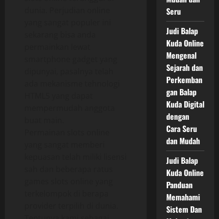
dunia. Perjudian online
Seru
yang sangat populer ini
Judi Balap
sekarang bisa anda
Kuda Online
permainkan lewat
Mengenal
smartphone gadget yang
Sejarah dan
dipunyai, pasalnya telah
Perkemban
ada mekanisme tehnologi
gan Balap
HTML5 yang dapat
Kuda Digital
mempermudah anggota
dengan
buat main.
Cara Seru
Permainan slots online
dan Mudah
yang sangat memberi
kepuasan telah miliki lisensi
Judi Balap
sah dan beberapa ratus
Kuda Online
games slots online yang
Panduan
terkelompok di berapa
Memahami
provider terpilih di dunia.
Sistem Dan
Tentunya kami sebagai