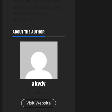
minimum 10.000 dengan
memakai cara slots online
deposit pulsa tiada
potongan.
ABOUT THE AUTHOR
akvdv
Administrator
Visit Website
View All Posts