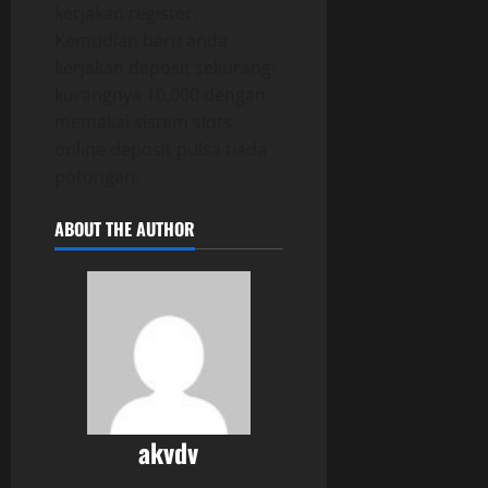
kerjakan register.
Kemudian baru anda
kerjakan deposit sekurang-
kurangnya 10.000 dengan
memakai sistem slots
online deposit pulsa tiada
potongan.
ABOUT THE AUTHOR
akvdv