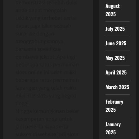
demonstrasi terlebih dulu
August
anda dapat mengolah
2025
taktik yang terhebat serta
dapat juga bikin sebuah
July 2025
surprise dengan
menggabungkannya
June 2025
bersama spesifikasi
pembawa jekpot. Apa lagi
May 2025
beberapa ratus permainan
April 2025
slots online ini udah miliki
beberapa ratus permainan
March 2025
lapangan yang telah miliki
nilai RTP slots yang begitu
February
tinggi.
2025
Hingga kemungkinan besar
kesempatan anda untuk
January
jadi peserta kaya serta
2025
sukses di website judi slots