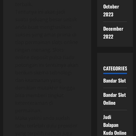
terbaik.
October
Tentunya ini akan jadi
2023
suatu peluang besar untuk
anda buat menghasilkan
December
sukses yang amat prima di
2022
tiap permainan slots online
ringan menang. Slots
online deposit pulsa tiada
potongan ini tentunya akan
CATEGORIES
berikan skema tehnologi
Bandar Slot
dan keamanan yang
demikian mutakhir hingga
Bandar Slot
bisa memberi tingkat
Online
ketenteraman di
permainan.
Judi
Maka yakini anda sudah
Balapan
tahu terlebih dulu provider
Kuda Online
yang terpilih namun juga