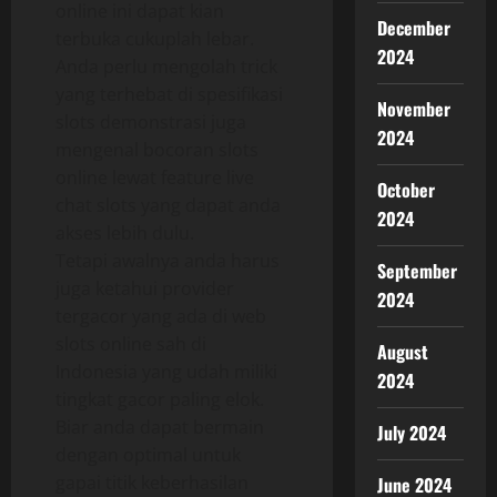
online ini dapat kian
December
terbuka cukuplah lebar.
2024
Anda perlu mengolah trick
yang terhebat di spesifikasi
November
slots demonstrasi juga
2024
mengenal bocoran slots
online lewat feature live
October
chat slots yang dapat anda
2024
akses lebih dulu.
Tetapi awalnya anda harus
September
juga ketahui provider
2024
tergacor yang ada di web
slots online sah di
August
Indonesia yang udah miliki
2024
tingkat gacor paling elok.
Biar anda dapat bermain
July 2024
dengan optimal untuk
gapai titik keberhasilan
June 2024