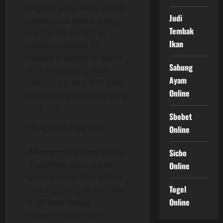
tergacor yang telah siap di
Judi
games slots online paling
Tembak
populer ini. Berikut di
Ikan
bawah ini adalah 15
rujukan provider tergacor
Sabung
slots online yang udah
Ayam
mempunyai nilai RTP slots
Online
dan lisensi permainan yang
udah sah.
Sbobet
• Pragmatic Play slots
Online
online
Sicbo
• Microgaming slots online
• Habanero slots online
Online
• Jokergaming slots online
Togel
• Spadegaming slots online
Online
• CQ9 slots online
• Skywind slots online