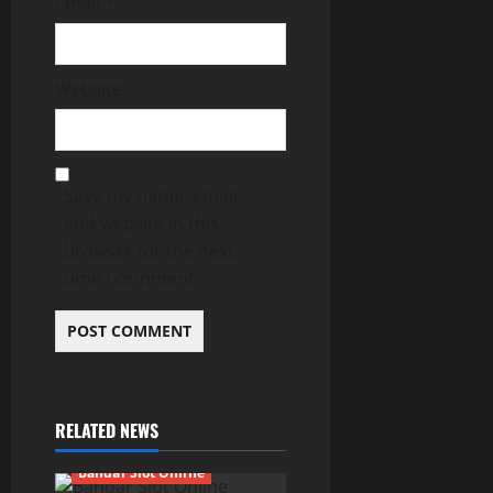
Email
*
Website
Save my name, email,
and website in this
browser for the next
time I comment.
RELATED NEWS
Bandar Slot Online