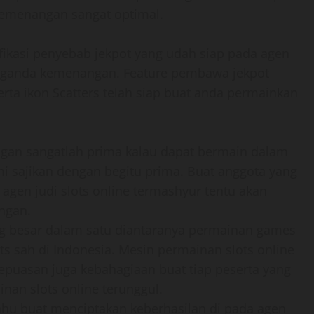
i kemenangan sangat optimal.
ikasi penyebab jekpot yang udah siap pada agen
pengganda kemenangan. Feature pembawa jekpot
rta ikon Scatters telah siap buat anda permainkan
ngan sangatlah prima kalau dapat bermain dalam
 sajikan dengan begitu prima. Buat anggota yang
 agen judi slots online termashyur tentu akan
ngan.
ling besar dalam satu diantaranya permainan games
ots sah di Indonesia. Mesin permainan slots online
kepuasan juga kebahagiaan buat tiap peserta yang
nan slots online terunggul.
tahu buat menciptakan keberhasilan di pada agen