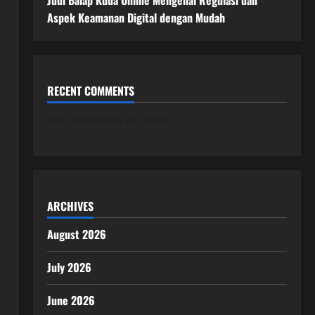
Judi Balap Kuda Online Mengenal Regulasi dan
Aspek Keamanan Digital dengan Mudah
RECENT COMMENTS
No comments to show.
ARCHIVES
August 2026
July 2026
June 2026