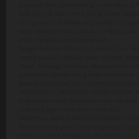
Situs Judi Slots Online Paling murah Deposit 
Web-site judi slots online paling murah depos
mempunyai nilai jekpot yang paling mengag
capai beberapa ratus juta bisa menjadi suatu 
untuk menghasilkan kemenangan.
Dengan bermain dalam slots demonstrasi lebi
serta bisa pula membuat suatu surprise de
jekpot. Manalagi beberapa ratus permainan sl
permainan lapangan yang telah mempunyai nila
Maka kemungkinan besar kesempatan anda untu
slots online ini akan makin terbuka lumayan l
di spesifikasi slots demonstrasi dan mengerti 
slots yang dapat anda akses lebih dulu.
Akan tetapi awalnya anda mesti ketahui provi
Indonesia yang udah punyai tingkat gacor pal
maksimal untuk menggapai titik keberhasilan 