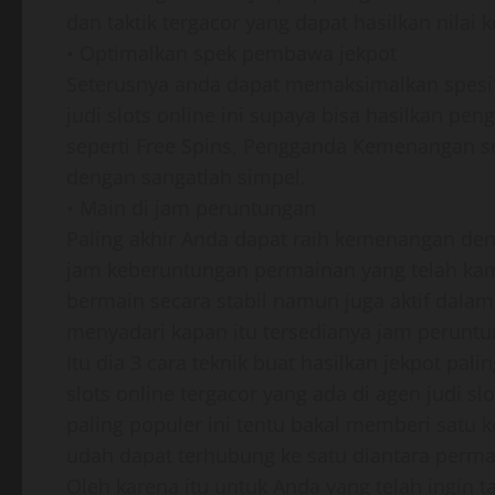
dan taktik tergacor yang dapat hasilkan nila
• Optimalkan spek pembawa jekpot
Seterusnya anda dapat memaksimalkan spesif
judi slots online ini supaya bisa hasilkan 
seperti Free Spins, Pengganda Kemenangan se
dengan sangatlah simpel.
• Main di jam peruntungan
Paling akhir Anda dapat raih kemenangan de
jam keberuntungan permainan yang telah kami
bermain secara stabil namun juga aktif dalam
menyadari kapan itu tersedianya jam peruntu
Itu dia 3 cara teknik buat hasilkan jekpot pa
slots online tergacor yang ada di agen judi sl
paling populer ini tentu bakal memberi satu 
udah dapat terhubung ke satu diantara permai
Oleh karena itu untuk Anda yang telah ingin 