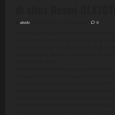
di situs Resmi OLXTOT
akvdv
15/12/2022
6 minutes read
0
Jaman sekarang permainan slots online gacor
Merupakan permainan termashyur yang sudahl
terhebat di dunia. Perjudian online yang suda
hp gadget yang dipunyai, pasalnya telah sia
peserta buat main.
Permainan slots online yang sangat memberi 
ratus games slots online yang terkelompok di
kami sebagai agen slots online berskala Int
anda buat menghasilkan kemenangan yang pa
Tetapi awalnya peserta slots online sudah past
dahulu serta kerjakan slots online deposit pul
kriteria khusus untuk tiap-tiap peserta yang