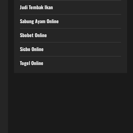
Judi Tembak Ikan
Sabung Ayam Online
Sbobet Online
Sicbo Online
Togel Online