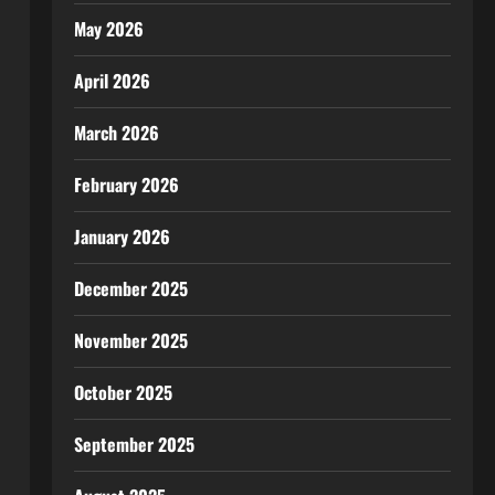
May 2026
April 2026
March 2026
February 2026
January 2026
December 2025
November 2025
October 2025
September 2025