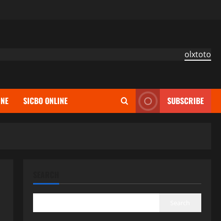
olxtoto
INE
SICBO ONLINE
SUBSCRIBE
SEARCH
Search