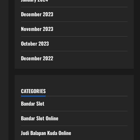
December 2023
November 2023
October 2023
December 2022
CATEGORIES
Bandar Slot
Bandar Slot Online
Judi Balapan Kuda Online