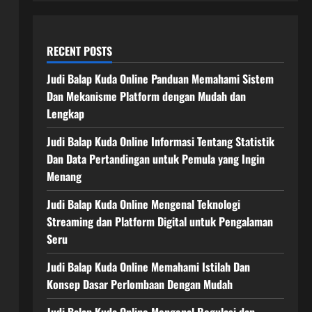
RECENT POSTS
Judi Balap Kuda Online Panduan Memahami Sistem
Dan Mekanisme Platform dengan Mudah dan
Lengkap
Judi Balap Kuda Online Informasi Tentang Statistik
Dan Data Pertandingan untuk Pemula yang Ingin
Menang
Judi Balap Kuda Online Mengenal Teknologi
Streaming dan Platform Digital untuk Pengalaman
Seru
Judi Balap Kuda Online Memahami Istilah Dan
Konsep Dasar Perlombaan Dengan Mudah