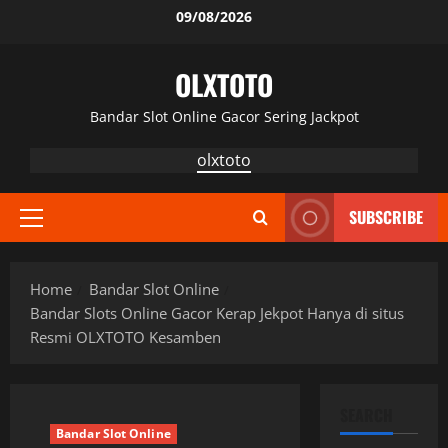
Skip
09/08/2026
to
content
OLXTOTO
Bandar Slot Online Gacor Sering Jackpot
olxtoto
SUBSCRIBE
Primary
Menu
Home
Bandar Slot Online
Bandar Slots Online Gacor Kerap Jekpot Hanya di situs
Resmi OLXTOTO Kesamben
SEARCH
Bandar Slot Online