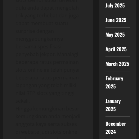
slots demonstrasi terlebih
July 2025
dulu anda dapat mengolah
trik yang terhebat dan juga
June 2025
dapat membuat suatu
surprise dengan
May 2025
menggabungkannya
bersama spesifikasi
April 2025
penyebab jekpot. Manalagi
beberapa ratus permainan
March 2025
slots online ini telah punyai
beberapa ratus permainan
February
lapangan yang telah miliki
2025
nilai RTP slots yang tinggi
January
sekali.
2025
Hingga kemungkinan besar
kemungkinan anda menjadi
December
anggota kaya serta sukses
2024
di website judi slots online