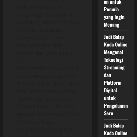
an untuk
Tentunya kami pula
Pemula
sebagai agen slots online
yang Ingin
berskala Internasional akan
Menang
memberinya sebuah
Judi Balap
keringanan buat anda
Kuda Online
untuk menghasilkan
Mengenal
kemenangan yang paling
Teknologi
besar.
Streaming
Tetapi sebelumnya anggota
dan
slots online pastinya mesti
Platform
kerjakan daftar slots online
Digital
gacor lebih dahulu namun
untuk
juga mengerjakan slots
Pengalaman
online deposit pulsa pada
Seru
website judi terunggul. Soal
ini tentu sebagai
Judi Balap
persyaratan penting buat
Kuda Online