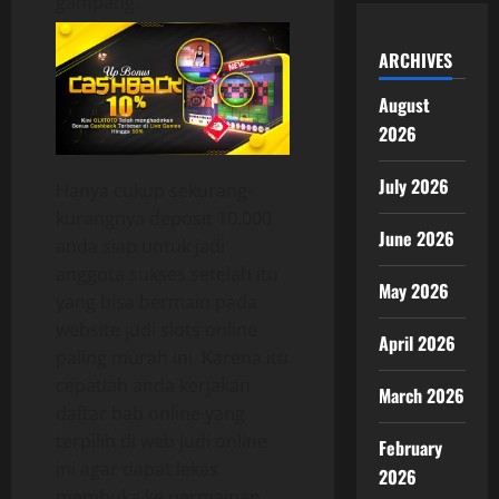
gampang.
ARCHIVES
August
2026
July 2026
Hanya cukup sekurang-
kurangnya deposit 10.000
June 2026
anda siap untuk jadi
anggota sukses setelah itu
May 2026
yang bisa bermain pada
website judi slots online
April 2026
paling murah ini. Karena itu
cepatlah anda kerjakan
March 2026
daftar bab online yang
terpilih di web judi online
February
ini agar dapat lekas
2026
membuka ke permainan.