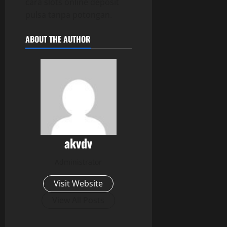
cara slots online deposit
pulsa tanpa potongan.
ABOUT THE AUTHOR
akvdv
Administrator
Visit Website
View All Posts