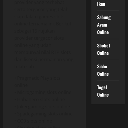
provider yang terhebat
Ikan
serta tergacor yang telah
siap dalam games slots
Sabung
online ternama ini. Berikut
Ayam
sebagai 15 rujukan
Online
provider tergacor slots
Sbobet
online yang udah
mempunyai nilai RTP slots
Online
dan lisensi permainan yang
Sicbo
telah sah.
Online
• Pragmatic Play slots
online
Togel
• Microgaming slots online
Online
• Habanero slots online
• Jokergaming slots online
• Spadegaming slots online
• CQ9 slots online