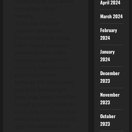
di website judi slots online
April 2024
termashyur simpel
March 2024
menang.
15 Rujukan Provider
February
Tergacor Slots Online
2024
Provider tergacor adalah
salah satunya penyuplai
January
permainan slots online
2024
terpaten yang telah me-
launching beberapa ratus
December
games slots online
2023
berharga RTP slots namun
juga baris kemenangan
November
yang tinggi sekali. Sudahlah
2023
banyak provider terpilih di
dunia yang udah menunjuk
October
web judi slots online ini jadi
2023
agen sah perjudian slots