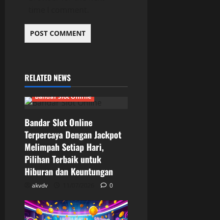
time I comment.
RELATED NEWS
Bandar Slot Online
Bandar Slot Online
Terpercaya Dengan Jackpot
Melimpah Setiap Hari,
Pilihan Terbaik untuk
Hiburan dan Keuntungan
akvdv
11/07/2026
0