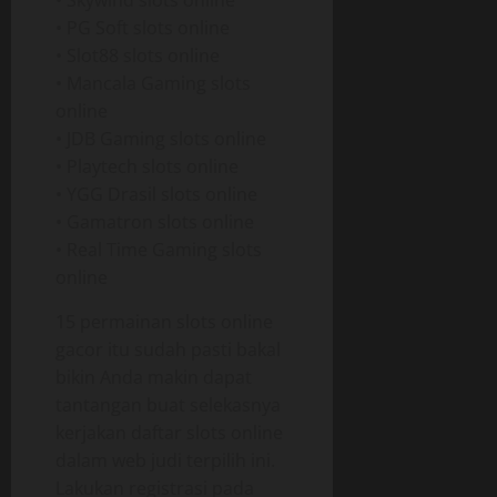
• Skywind slots online
• PG Soft slots online
• Slot88 slots online
• Mancala Gaming slots
online
• JDB Gaming slots online
• Playtech slots online
• YGG Drasil slots online
• Gamatron slots online
• Real Time Gaming slots
online
15 permainan slots online
gacor itu sudah pasti bakal
bikin Anda makin dapat
tantangan buat selekasnya
kerjakan daftar slots online
dalam web judi terpilih ini.
Lakukan registrasi pada