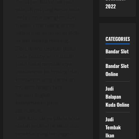
Tentu perihal ini menjadi
2022
sebuah peluang besar buat
anda untuk menghasilkan
sukses yang paling prima
dalam tiap permainan slots
CATEGORIES
online enteng menang.
Slots online deposit pulsa
Bandar Slot
tiada potongan ini sudah
pasti bakal memberinya
Bandar Slot
mekanisme technologi dan
Online
keamanan yang demikian
modern hingga bisa
Judi
berikan tingkat
Balapan
kenyamanan pada
Kuda Online
permainan.
Oleh karenanya yakini anda
Judi
sudah ketahui terlebih dulu
Tembak
provider yang terunggul
Ikan