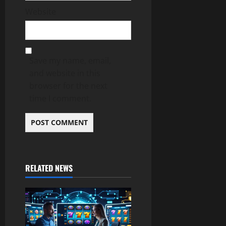
Website
Save my name, email,
and website in this
browser for the next
time I comment.
RELATED NEWS