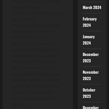
slots online paling populer
March 2024
ringan menang.
15 Saran Provider Tergacor
February
Slots Online
2024
Provider tergacor sebagai
satu diantara pemasok
January
games slots online
2024
terpaten yang udah me-
launching beberapa ratus
December
permainan slots online
2023
berharga RTP slots dan
baris kemenangan yang
November
tinggi sekali. Telah banyak
2023
provider terbaik di dunia
yang udah menunjuk blog
October
judi slots online ini jadi
2023
agen sah perjudian slots
terbaik.
December