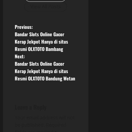
View All Posts
P
Previous:
Bandar Slots Online Gacor
o
Kerap Jekpot Hanya di situs
Resmi OLXTOTO Bambang
s
Next:
t
Bandar Slots Online Gacor
Kerap Jekpot Hanya di situs
n
Resmi OLXTOTO Bandung Wetan
a
v
Leave a Reply
i
Your email address will not
g
be published.
Required