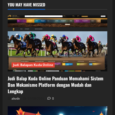
YOU MAY HAVE MISSED
Judi Balapan Kuda Online
Judi Balap Kuda Online Panduan Memahami Sistem
Dan Mekanisme Platform dengan Mudah dan
Lengkap
akvdv
07/08/2026
0