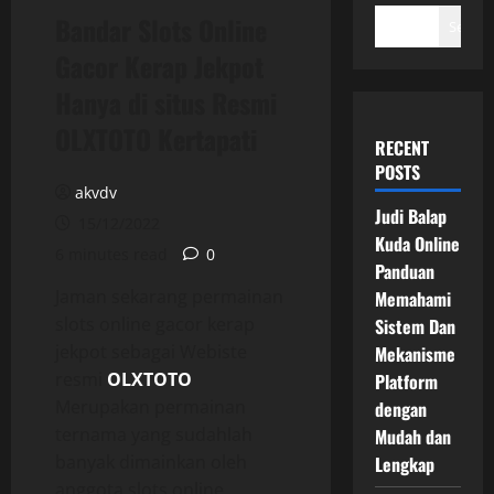
Bandar Slots Online
Search
Gacor Kerap Jekpot
Hanya di situs Resmi
OLXTOTO Kertapati
RECENT
POSTS
akvdv
Judi Balap
15/12/2022
Kuda Online
6 minutes read
0
Panduan
Jaman sekarang permainan
Memahami
slots online gacor kerap
Sistem Dan
jekpot sebagai Webiste
Mekanisme
resmi
OLXTOTO
Platform
Merupakan permainan
dengan
ternama yang sudahlah
Mudah dan
banyak dimainkan oleh
Lengkap
anggota slots online