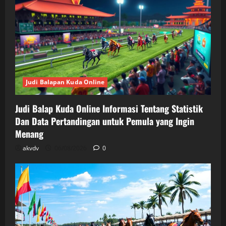
Judi Balapan Kuda Online
Judi Balap Kuda Online Informasi Tentang Statistik
Dan Data Pertandingan untuk Pemula yang Ingin
Menang
akvdv
06/08/2026
0