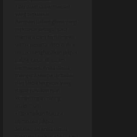
• Bermain di permainan
yang terkuasai
Bermain dalam game yang
terkuasai sebagai satu
diantara cara teristimewa
untuk peserta slots online
untuk menghasilkan jekpot
paling besar di dalam
permainan. Anda dapat
mengerti skema terhebat
dan taktik tergacor yang
dapat hasilkan nilai
kemenangan paling
maksimum.
• Optimalkan feature
pembawa jekpot
Setelah itu anda dapat
memaksimalkan spesifikasi