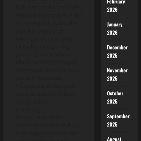
February
Paling murah Deposit Pulsa
2026
Web judi slots online paling
murah deposit pulsa telah
January
demikian popular di
2026
Indonesia lantaran punyai
nilai jekpot yang paling
December
gemilang. Telah adanya
2025
nilai kemenangan sampai
November
menggapai beberapa ratus
2025
juta akan jadi suatu
motivasi berlebihan buat
October
peserta slots online buat
2025
menghasilkan
kemenangan.
September
Dengan main di slots
2025
demonstrasi terlebih dulu
anda dapat mengolah kiat
August