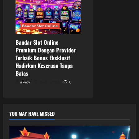
Bandar Slot Online
Bandar Slot Online
Premium Dengan Provider
Terbaik Bonus Eksklusif
Hadirkan Keseruan Tanpa
Batas
akvdv
09/07/2026
0
YOU MAY HAVE MISSED