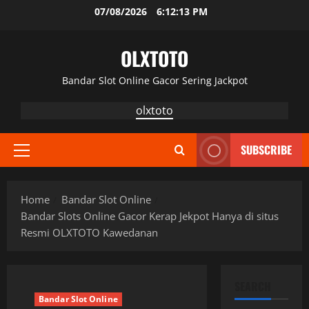
Skip
07/08/2026
6:12:14 PM
to
content
OLXTOTO
Bandar Slot Online Gacor Sering Jackpot
olxtoto
SUBSCRIBE
Primary
Menu
Home
Bandar Slot Online
Bandar Slots Online Gacor Kerap Jekpot Hanya di situs
Resmi OLXTOTO Kawedanan
SEARCH
Bandar Slot Online