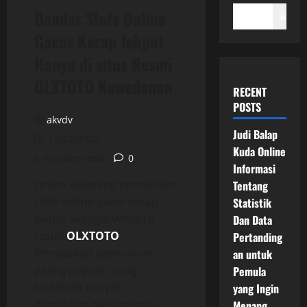
Bandar Slots Online
Search
Gacor Kerap Jekpot
Hanya di situs Resmi
OLXTOTO Kawedanan
RECENT
POSTS
akvdv
Judi Balap
15/12/2022
Kuda Online
6 minutes read
0
Informasi
Jaman sekarang permainan
Tentang
slots online gacor kerap
Statistik
jekpot sebagai Webiste
Dan Data
resmi
OLXTOTO
Pertanding
Merupakan permainan
an untuk
paling populer yang
Pemula
sudahlah banyak
yang Ingin
dimainkan oleh peserta
Menang