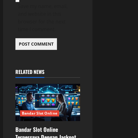
Save my name, email,
and website in this
browser for the next
time I comment.
RELATED NEWS
Bandar Slot Online
Bandar Slot Online
Terpercaya Dengan Jackpot