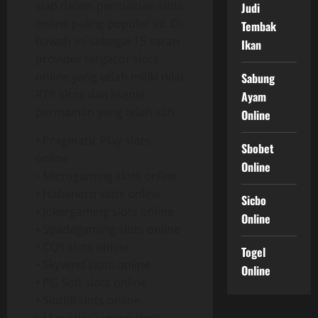
siap dalam permainan slots
Judi
online paling populer ini. Di
Tembak
bawah ini sebagai 15 saran
Ikan
provider tergacor slots
online yang udah miliki nilai
Sabung
RTP slots dan lisensi
Ayam
permainan yang telah sah.
Online
• Pragmatic Play slots
Sbobet
online
Online
• Microgaming slots online
• Habanero slots online
Sicbo
• Jokergaming slots online
Online
• Spadegaming slots online
• CQ9 slots online
Togel
• Skywind slots online
Online
• PG Soft slots online
• Slot88 slots online