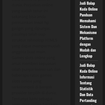
Judi Balap
dunia. Perjudian online
Kuda Online
yang sudah tenar ini
Panduan
sekarang bisa anda
Memahami
permainkan lewat hp
Sistem Dan
gadget yang dipunyai,
Mekanisme
pasalnya telah siap
Platform
struktur tehnologi HTML5
dengan
yang dapat mempermudah
Mudah dan
anggota buat main.
Lengkap
Games slots online yang
amat memberi kepuasan
Judi Balap
udah punyai lisensi sah dan
Kuda Online
beberapa ratus games
Informasi
slots online yang
Tentang
terkelompok di banyak
Statistik
provider terpilih di dunia.
Dan Data
Tentunya kami sebagai
Pertanding
agen slots online berskala