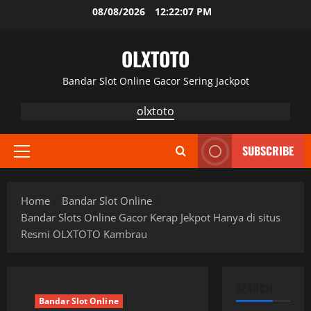
Skip
08/08/2026
12:22:08 PM
to
content
OLXTOTO
Bandar Slot Online Gacor Sering Jackpot
olxtoto
SUBSCRIBE
Primary
Menu
Home
Bandar Slot Online
Bandar Slots Online Gacor Kerap Jekpot Hanya di situs
Resmi OLXTOTO Kambrau
SEARCH
Bandar Slot Online