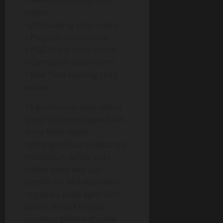
• Mancala Gaming slots
online
• JDB Gaming slots online
• Playtech slots online
• YGG Drasil slots online
• Gamatron slots online
• Real Time Gaming slots
online
15 permainan slots online
gacor itu tentu dapat bikin
Anda lebih dapat
tantangan buat selekasnya
melakukan daftar slots
online pada web judi
terpilih ini. Melaksanakan
registrasi pada agen slots
online terbaik ini pun
lumayan gampang yakni