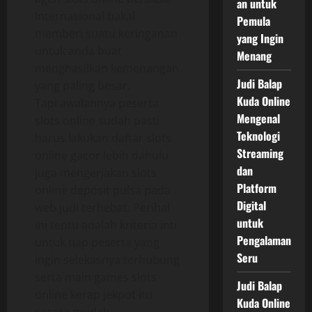
an untuk
Internasional bakal
Pemula
memberi suatu keringanan
yang Ingin
untuk anda buat
Menang
menghasilkan kemenangan
Judi Balap
yang paling besar.
Kuda Online
Tapi awalannya peserta
Mengenal
slots online sudah pasti
Teknologi
harus lakukan daftar slots
Streaming
online gacor lebih dahulu
dan
juga mengerjakan slots
Platform
online deposit pulsa pada
Digital
web judi terhebat. Perihal
untuk
ini tentu adalah kriteria inti
Pengalaman
untuk tiap peserta yang
Seru
ingin selekasnya terhubung
serta main games slots
Judi Balap
online kerap jekpot itu
Kuda Online