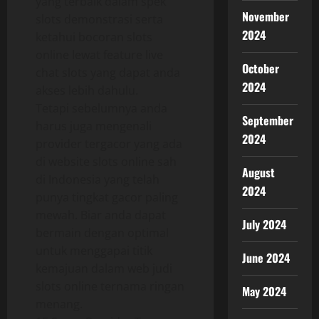
yang terbaik dalam spek
November
slots demonstrasi serta
2024
ketahui bocoran slots
online lewat feature live
October
chat slots yang dapat anda
2024
akses lebih dahulu.
Tetapi sebelumnya anda
September
harus juga mengenali
2024
provider tergacor yang ada
di website slots online sah
August
di Indonesia yang telah
2024
punya tingkat gacor paling
mewah. Biar anda dapat
July 2024
bermain dengan optimal
untuk menggapai titik
June 2024
kemajuan dalam web judi
slots online ternama ringan
May 2024
menang.