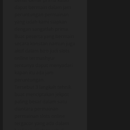
benar-benar prima kalau
dapat bermain dalam jam
peruntungan permainan
yang udah kami siapkan
dengan sangatlah prima.
Buat peserta yang bermain
secara konstan namun juga
aktif dalam biro judi slots
online termashyur
tentunya dapat menyadari
kapan itu ada jam
peruntungan.
Tersebut 3 langkah tehnik
buat menciptakan jekpot
paling besar dalam satu
diantara permainan
permainan slots online
tergacor yang ada dalam