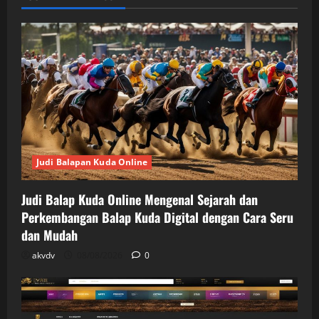
Judi Balapan Kuda Online
Judi Balap Kuda Online Mengenal Sejarah dan
Perkembangan Balap Kuda Digital dengan Cara Seru
dan Mudah
akvdv
08/08/2026
0