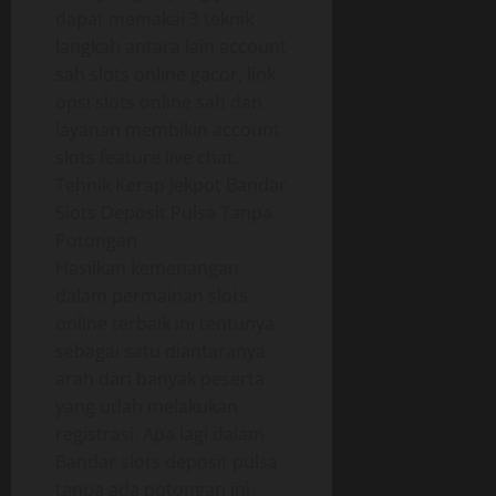
dapat memakai 3 teknik
langkah antara lain account
sah slots online gacor, link
opsi slots online sah dan
layanan membikin account
slots feature live chat.
Tehnik Kerap Jekpot Bandar
Slots Deposit Pulsa Tanpa
Potongan
Hasilkan kemenangan
dalam permainan slots
online terbaik ini tentunya
sebagai satu diantaranya
arah dari banyak peserta
yang udah melakukan
registrasi. Apa lagi dalam
Bandar slots deposit pulsa
tanpa ada potongan ini