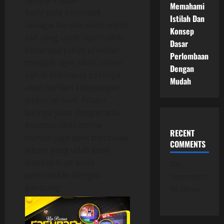
secara mudah.
Memahami
Kami pula bertindak
Istilah Dan
sebagai bandar slots online
Konsep
sah yang udah dipilih oleh
Dasar
beberapa puluh provider
Perlombaan
menjadi agen slots online
Dengan
sah di Indonesia pastinya
Mudah
akan berikan kelapangan
jekpot terbaik. Antara
lainnya yaitu dengan ada
bocoran slots online
RECENT
namun juga spek pembawa
COMMENTS
jekpot yang udah kami
siapkan buat anda
No
permainkan dengan
comments
gampang.
to show.