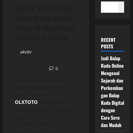
Bandar Slots Online
Search
Gacor Kerap Jekpot
Hanya di situs Resmi
OLXTOTO Kambrau
RECENT
POSTS
akvdv
Judi Balap
15/12/2022
Kuda Online
6 minutes read
0
Mengenal
Saat ini permainan slots
Sejarah dan
online gacor kerap jekpot
Perkemban
adalah Webiste resmi
gan Balap
OLXTOTO
Merupakan
Kuda Digital
permainan paling populer
dengan
yang sudahlah banyak
Cara Seru
dimainkan oleh peserta
dan Mudah
slots online terpilih di