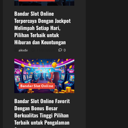
Bandar Slot Online
Terpercaya Dengan Jackpot
Melimpah Setiap Hari,
Pilihan Terbaik untuk
Hiburan dan Keuntungan
akvdv
11/07/2026
0
Bandar Slot Online
Bandar Slot Online Favorit
Dengan Bonus Besar
Berkualitas Tinggi Pilihan
Terbaik untuk Pengalaman