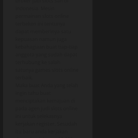
broker judi slots sah di
Indonesia. Mesin
permainan slots online
terbeken ini tentunya
dapat memberinya satu
kepuasan namun juga
kebahagiaan buat tiap-tiap
anggota yang sudah dapat
terhubung ke salah
satunya games slots online
terbaik.
Maka buat Anda yang telah
ingin tahu buat
menciptakan kemajuan di
pada agen judi slots online
ini untuk selekasnya
kerjakan register. Sesudah
itu baru anda kerjakan