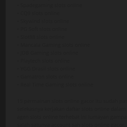
• Spadegaming slots online
• CQ9 slots online
• Skywind slots online
• PG Soft slots online
• Slot88 slots online
• Mancala Gaming slots online
• JDB Gaming slots online
• Playtech slots online
• YGG Drasil slots online
• Gamatron slots online
• Real Time Gaming slots online
15 permainan slots online gacor itu sudah p
selekasnya kerjakan daftar slots online dalam 
agen slots online terhebat ini lumayan gam
salah satunya account sah slots online gacor,