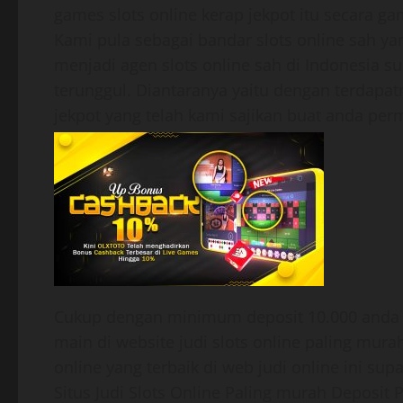
games slots online kerap jekpot itu secara g
Kami pula sebagai bandar slots online sah ya
menjadi agen slots online sah di Indonesia 
terunggul. Diantaranya yaitu dengan terdapat
jekpot yang telah kami sajikan buat anda pe
Cukup dengan minimum deposit 10.000 anda si
main di website judi slots online paling mura
online yang terbaik di web judi online ini s
Situs Judi Slots Online Paling murah Deposit 