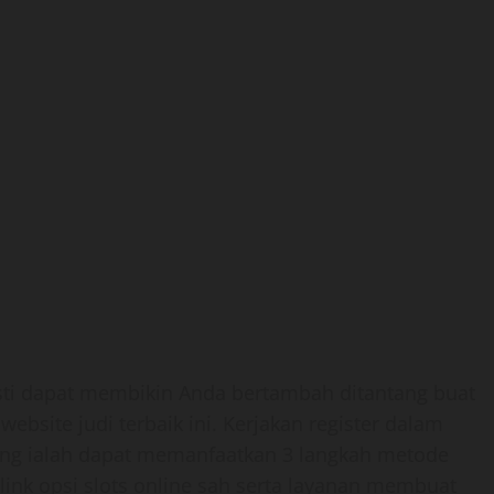
asti dapat membikin Anda bertambah ditantang buat
website judi terbaik ini. Kerjakan register dalam
pang ialah dapat memanfaatkan 3 langkah metode
 link opsi slots online sah serta layanan membuat