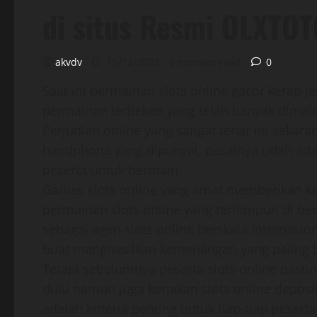
di situs Resmi OLXTOT
akvdv
15/12/2022
6 minutes read
0
Saat ini permainan slots online gacor kerap 
permainan terbeken yang telah banyak dimaink
Perjudian online yang sangat tenar ini seka
handphone yang dipunyai, pasalnya udah ad
peserta untuk bermain.
Games slots online yang amat memberikan kep
permainan slots online yang terhimpun di be
sebagai agen slots online berskala Internas
buat menghasilkan kemenangan yang paling b
Tetapi sebelumnya peserta slots online pastiny
dulu namun juga kerjakan slots online deposit 
adalah kriteria penting untuk tiap-tiap pese