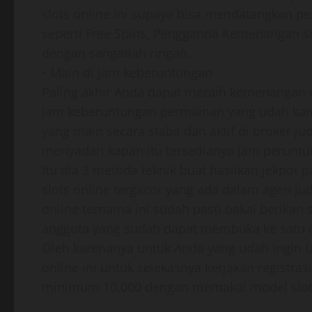
slots online ini supaya bisa mendatangkan 
seperti Free Spins, Pengganda Kemenangan se
dengan sangatlah ringan.
• Main di jam keberuntungan
Paling akhir Anda dapat meraih kemenangan 
jam keberuntungan permainan yang udah kami
yang main secara stabil dan aktif di broker ju
menyadari kapan itu tersedianya jam peruntu
Itu dia 3 metoda teknik buat hasilkan jekpot
slots online tergacor yang ada dalam agen jud
online ternama ini sudah pasti bakal berikan 
anggota yang sudah dapat membuka ke satu di
Oleh karenanya untuk Anda yang udah ingin ta
online ini untuk selekasnya kerjakan registra
minimum 10.000 dengan memakai model slots 