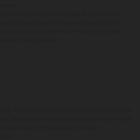
ampang.
ng sudah dipilih oleh beberapa puluh provider
sudah pasti akan memberinya keluasaan jekpot
nya bocoran slots online dan feature penyebab
rmainkan secara mudah.
ap menjadi peserta sukses setelah itu yang bisa
h ini. Karenanya cepatlah anda kerjakan daftar bab
upaya bisa lekas membuka ke permainan.
Pulsa