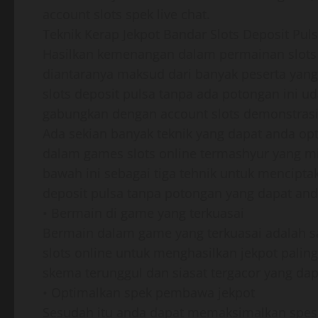
account slots spek live chat.
Teknik Kerap Jekpot Bandar Slots Deposit Pul
Hasilkan kemenangan dalam permainan slots on
diantaranya maksud dari banyak peserta yang 
slots deposit pulsa tanpa ada potongan ini u
gabungkan dengan account slots demonstrasi
Ada sekian banyak teknik yang dapat anda op
dalam games slots online termashyur yang mili
bawah ini sebagai tiga tehnik untuk menciptak
deposit pulsa tanpa potongan yang dapat anda
• Bermain di game yang terkuasai
Bermain dalam game yang terkuasai adalah sa
slots online untuk menghasilkan jekpot pali
skema terunggul dan siasat tergacor yang d
• Optimalkan spek pembawa jekpot
Sesudah itu anda dapat memaksimalkan spesif