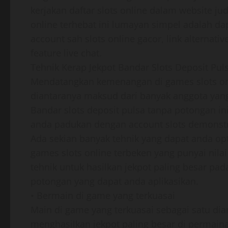
kerjakan daftar slots online dalam website judi
online terhebat ini lumayan simpel adalah d
account sah slots online gacor, link alternati
feature live chat.
Tehnik Kerap Jekpot Bandar Slots Deposit Pu
Mendatangkan kemenangan di games slots onlin
diantaranya maksud dari banyak anggota yang
Bandar slots deposit pulsa tanpa potongan in
anda padukan dengan account slots demonstr
Ada sekian banyak tehnik yang dapat anda opt
games slots online terbeken yang punyai nilai
tehnik untuk hasilkan jekpot paling besar pada
potongan yang dapat anda aplikasikan.
• Bermain di game yang terkuasai
Main di game yang terkuasai sebagai satu dia
menghasilkan jekpot paling besar di permaina