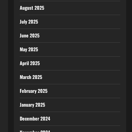
August 2025
July 2025
June 2025
May 2025
April 2025
March 2025
February 2025
January 2025
December 2024