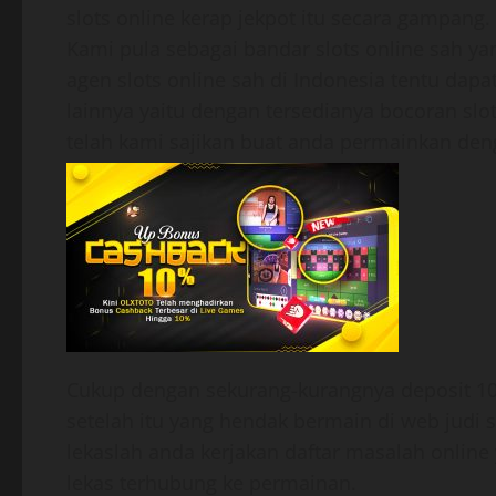
slots online kerap jekpot itu secara gampang.
Kami pula sebagai bandar slots online sah ya
agen slots online sah di Indonesia tentu dapa
lainnya yaitu dengan tersedianya bocoran slot
telah kami sajikan buat anda permainkan de
Cukup dengan sekurang-kurangnya deposit 10.
setelah itu yang hendak bermain di web judi s
lekaslah anda kerjakan daftar masalah online 
lekas terhubung ke permainan.