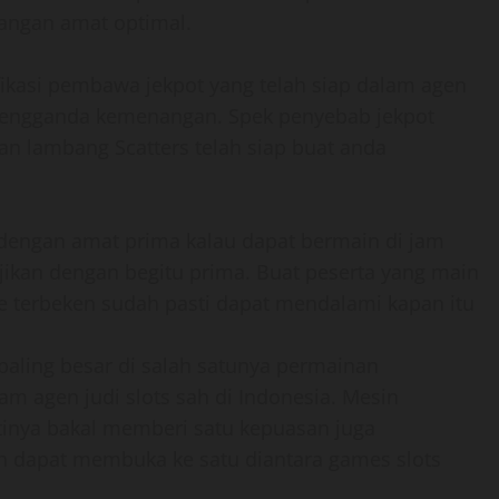
nangan amat optimal.
ikasi pembawa jekpot yang telah siap dalam agen
n pengganda kemenangan. Spek penyebab jekpot
n lambang Scatters telah siap buat anda
dengan amat prima kalau dapat bermain di jam
ikan dengan begitu prima. Buat peserta yang main
line terbeken sudah pasti dapat mendalami kapan itu
 paling besar di salah satunya permainan
am agen judi slots sah di Indonesia. Mesin
stinya bakal memberi satu kepuasan juga
ah dapat membuka ke satu diantara games slots