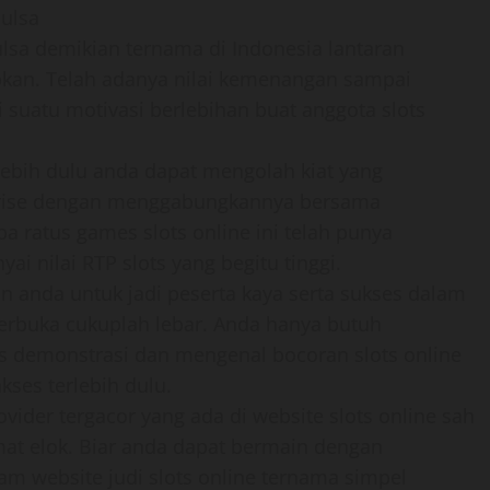
Pulsa
ulsa demikian ternama di Indonesia lantaran
bkan. Telah adanya nilai kemenangan sampai
 suatu motivasi berlebihan buat anggota slots
ebih dulu anda dapat mengolah kiat yang
prise dengan menggabungkannya bersama
a ratus games slots online ini telah punya
i nilai RTP slots yang begitu tinggi.
 anda untuk jadi peserta kaya serta sukses dalam
 terbuka cukuplah lebar. Anda hanya butuh
ots demonstrasi dan mengenal bocoran slots online
akses terlebih dulu.
vider tergacor yang ada di website slots online sah
amat elok. Biar anda dapat bermain dengan
am website judi slots online ternama simpel