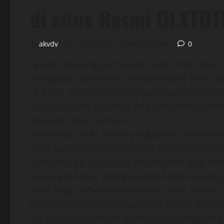
di situs Resmi OLXTO
akvdv
15/12/2022
6 minutes read
0
Jaman sekarang permainan slots online gacor
Merupakan permainan ternama yang telah bany
di dunia. Perjudian online yang sudah tenar 
yang dipunyai, pasalnya telah ada mekanism
anggota untuk bermain.
Permainan slots online yang paling memberika
ratus games slots online yang bergabung di b
kami sebagai agen slots online bertingkat I
untuk anda buat menghasilkan kemenangan ya
Akan tetapi sebelumnya peserta slots online s
terlebih dulu dan kerjakan slots online deposi
sebagai prasyarat inti buat tiap-tiap anggo