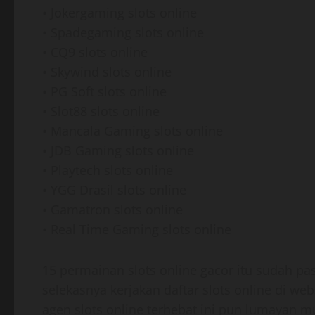
• Jokergaming slots online
• Spadegaming slots online
• CQ9 slots online
• Skywind slots online
• PG Soft slots online
• Slot88 slots online
• Mancala Gaming slots online
• JDB Gaming slots online
• Playtech slots online
• YGG Drasil slots online
• Gamatron slots online
• Real Time Gaming slots online
15 permainan slots online gacor itu sudah pa
selekasnya kerjakan daftar slots online di web
agen slots online terhebat ini pun lumayan 