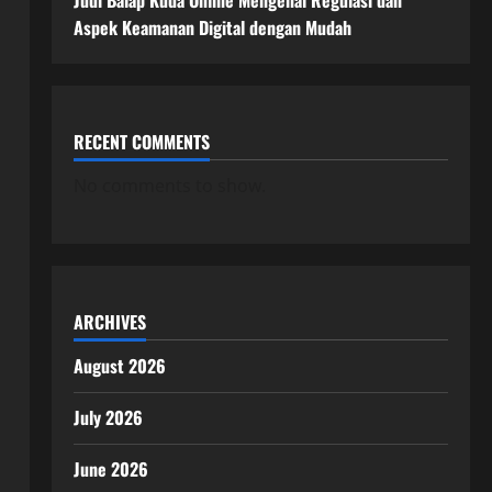
Judi Balap Kuda Online Mengenal Regulasi dan
Aspek Keamanan Digital dengan Mudah
RECENT COMMENTS
No comments to show.
ARCHIVES
August 2026
July 2026
June 2026