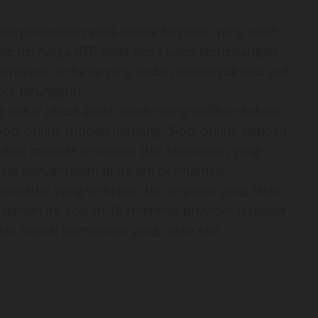
sok permainan slots online terpaten yang udah
ne berharga RTP slots serta baris kemenangan
 terhebat di dunia yang sudah menunjuk web judi
ots terunggul.
ng besar untuk anda untuk menghasilkan sukses
lots online mudah menang. Slots online deposit
berikan metode tehnologi dan keamanan yang
gkat kenyamanan di dalam permainan.
provider yang terhebat dan tergacor yang telah
 bawah ini adalah 15 referensi provider tergacor
s dan lisensi permainan yang udah sah.