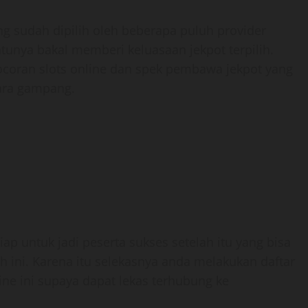
ng sudah dipilih oleh beberapa puluh provider
ntunya bakal memberi keluasaan jekpot terpilih.
ocoran slots online dan spek pembawa jekpot yang
cara gampang.
ap untuk jadi peserta sukses setelah itu yang bisa
h ini. Karena itu selekasnya anda melakukan daftar
line ini supaya dapat lekas terhubung ke