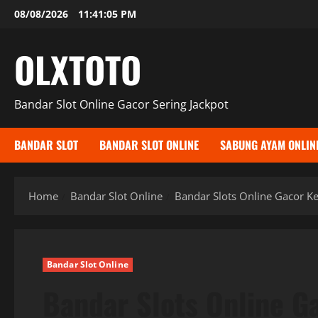
Skip
08/08/2026
11:41:06 PM
to
content
OLXTOTO
Bandar Slot Online Gacor Sering Jackpot
BANDAR SLOT
BANDAR SLOT ONLINE
SABUNG AYAM ONLIN
Home
Bandar Slot Online
Bandar Slots Online Gacor 
Bandar Slot Online
Bandar Slots Online G