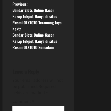
P
Previous:
Bandar Slots Online Gacor
o
Kerap Jekpot Hanya di situs
Resmi OLXTOTO Teramang Jaya
s
Next:
t
Bandar Slots Online Gacor
Kerap Jekpot Hanya di situs
n
Resmi OLXTOTO Semadam
a
v
Leave a Reply
i
Your email address will not
g
be published.
Required
fields are marked
*
a
Comment
*
t