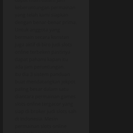
dapat main dalam jam
keberuntungan permainan
yang telah kami siapkan
dengan benar-benar prima.
Untuk anggota yang
bermain secara konstan
juga aktif di biro judi slots
online terbeken pastinya
dapat pahami kapan itu
ada jam peruntungan.
Itu dia 3 sistem panduan
buat mendatangkan jekpot
paling besar dalam satu
diantara permainan games
slots online tergacor yang
siap di broker judi slots sah
di Indonesia. Mesin
permainan slots online