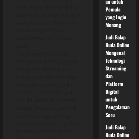
an untuk
agen slots online berskala
Pemula
Internasional dapat berikan
yang Ingin
suatu keluasaan buat anda
Menang
untuk menghasilkan
Judi Balap
kemenangan yang paling
Kuda Online
besar.
Mengenal
Tetapi awalnya peserta
Teknologi
slots online pastinya wajib
Streaming
melakukan daftar slots
dan
online gacor lebih dahulu
Platform
serta lakukan slots online
Digital
deposit pulsa di web judi
untuk
terpilih. Masalah ini tentu
Pengalaman
sebagai prasyarat penting
Seru
buat tiap anggota yang
ingin lekas terhubung serta
Judi Balap
bermain permainan slots
Kuda Online