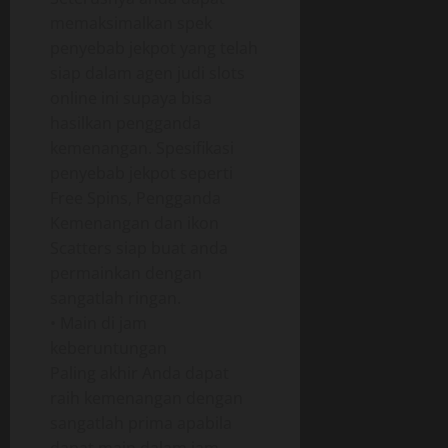
memaksimalkan spek
penyebab jekpot yang telah
siap dalam agen judi slots
online ini supaya bisa
hasilkan pengganda
kemenangan. Spesifikasi
penyebab jekpot seperti
Free Spins, Pengganda
Kemenangan dan ikon
Scatters siap buat anda
permainkan dengan
sangatlah ringan.
• Main di jam
keberuntungan
Paling akhir Anda dapat
raih kemenangan dengan
sangatlah prima apabila