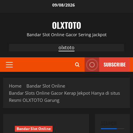
Skip
09/08/2026
to
content
OLXTOTO
Bandar Slot Online Gacor Sering Jackpot
olxtoto
SUBSCRIBE
Primary
Menu
Home
Bandar Slot Online
Bandar Slots Online Gacor Kerap Jekpot Hanya di situs
Resmi OLXTOTO Garung
SEARCH
Bandar Slot Online