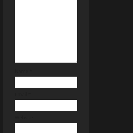
i
o
n
Name
*
Email
*
Website