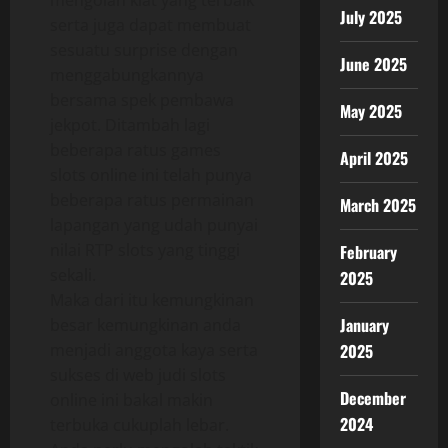
mengolah kiat yang terbaik
July 2025
serta juga dapat membuat
sesuatu surprise dengan
June 2025
menggabungkannya
bersama spek pembawa
May 2025
jekpot. Ditambah lagi
beberapa ratus games
April 2025
slots online ini telah punya
beberapa ratus permainan
March 2025
lapangan yang udah punyai
nilai RTP slots yang tinggi
February
sekali.
2025
Maka dari itu kemungkinan
January
besar kemungkinan anda
2025
menjadi anggota kaya serta
sukses di web judi slots
December
online ini bakal makin
2024
terbuka cukuplah lebar.