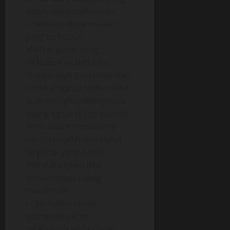
dapat anda aplikasikan.
• Bermain di permainan
yang terkuasai
Main di game yang
terkuasai adalah satu
diantaranya cara jempolan
untuk anggota slots online
buat menghasilkan jekpot
paling besar di permainan.
Anda dapat mendalami
skema terpilih dan siasat
tergacor yang dapat
mendatangkan nilai
kemenangan paling
maksimum.
• Optimalkan spek
pembawa jekpot
Seterusnya anda dapat