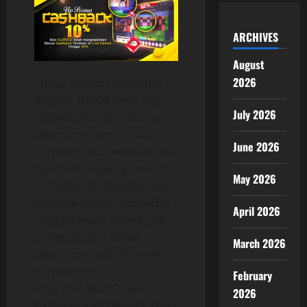
ARCHIVES
August
2026
Cukup dengan minimum
deposit 10.000 anda siap
July 2026
menjadi peserta sukses
seterusnya yang bakal
June 2026
bermain pada website judi
slots online paling murah
May 2026
ini. Sebab itu lekaslah anda
kerjakan daftar bab online
April 2026
yang terhebat di web judi
online ini agar dapat
March 2026
selekasnya terhubung ke
permainan.
February
Situs Judi Slots Online
2026
Paling murah Deposit Pulsa