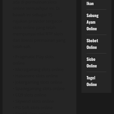
ada di permainan slots
Ikan
online termashyur ini. Di
bawah ini sebagai 15
Sabung
rujukan provider tergacor
Ayam
slots online yang telah
Online
mempunyai nilai RTP slots
Sbobet
dan lisensi permainan yang
telah sah.
Online
• Pragmatic Play slots
Sicbo
online
Online
• Microgaming slots online
• Habanero slots online
Togel
• Jokergaming slots online
Online
• Spadegaming slots online
• CQ9 slots online
• Skywind slots online
• PG Soft slots online