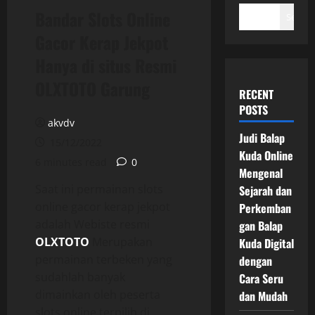
Bandar Slots Online
Search
Gacor Kerap Jekpot
Hanya di situs Resmi
OLXTOTO Garung
RECENT
POSTS
akvdv
Judi Balap
15/12/2022
Kuda Online
6 minutes read
0
Mengenal
Saat ini permainan slots
Sejarah dan
online gacor kerap jekpot
Perkemban
adalah Webiste resmi
gan Balap
OLXTOTO
Merupakan
Kuda Digital
permainan terbeken yang
dengan
sudahlah banyak
Cara Seru
dimainkan oleh peserta
dan Mudah
slots online terpilih di