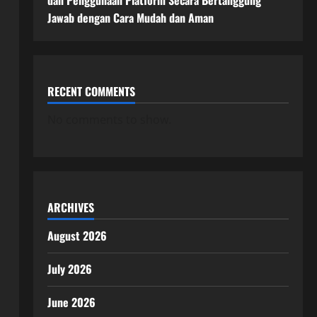
dan Penggunaan Platform Secara Bertanggung
Jawab dengan Cara Mudah dan Aman
RECENT COMMENTS
No comments to show.
ARCHIVES
August 2026
July 2026
June 2026