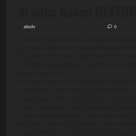
di situs Resmi OLXTO
akvdv
15/12/2022
6 minutes read
0
Saat ini permainan slots online gacor kerap 
permainan termashyur yang telah banyak dimai
Perjudian online yang sudah populer ini seka
handphone yang dipunyai, pasalnya telah ad
peserta buat main.
Permainan slots online yang amat memberi k
ratus games slots online yang terkelompok di
sebagai agen slots online berskala Internasi
untuk menghasilkan kemenangan yang paling
Tetapi awalannya peserta slots online sudah p
lebih dulu namun juga lakukan slots online de
sebagai kriteria inti untuk tiap peserta yan