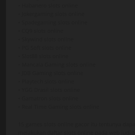
• Habanero slots online
• Jokergaming slots online
• Spadegaming slots online
• CQ9 slots online
• Skywind slots online
• PG Soft slots online
• Slot88 slots online
• Mancala Gaming slots online
• JDB Gaming slots online
• Playtech slots online
• YGG Drasil slots online
• Gamatron slots online
• Real Time Gaming slots online
15 games slots online gacor itu tentunya dapa
melakukan daftar slots online pada web judi te