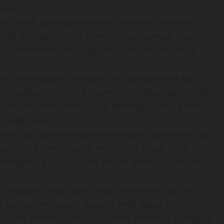
Pulsa
ulsa telah demikian tenar di Indonesia lantaran
 Telah tersiapnya nilai kemenangan sampai capai
si berlebihan untuk peserta slots online untuk
ulu anda dapat mengolah trik yang terbaik dan
menggabungkannya bersama spesifikasi penyebab
 online ini udah mempunyai beberapa ratus game
tinggi sekali.
uk jadi peserta kaya serta sukses dalam web judi
lebar. Anda hanya butuh mengolah siasat yang
mengenal bocoran slots online lewat feature live
.
tergacor yang ada di web slots online sah di
or sangat menawan. Supaya anda dapat bermain
dalam website judi slots online ternama gampang