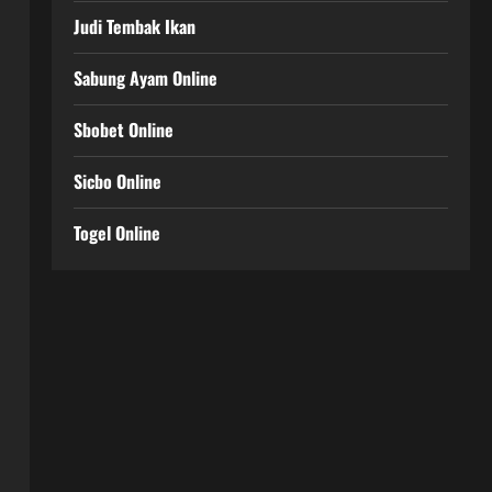
Judi Tembak Ikan
Sabung Ayam Online
Sbobet Online
Sicbo Online
Togel Online