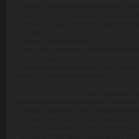
Setelah itu anda dapat memaksimalkan spesif
judi slots online ini agar dapat hasilkan pe
Free Spins, Pengganda Kemenangan serta iko
gampang.
• Main di jam peruntungan
Paling akhir Anda dapat raih kemenangan den
keberuntungan permainan yang udah kami saj
main secara konstan serta aktif dalam broker
kapan itu ada jam keberuntungan.
Itu dia 3 sistem panduan buat hasilkan jekpot
permainan slots online tergacor yang ada dala
permainan slots online ternama ini tentu aka
tiap-tiap anggota yang sudah dapat membuka k
Oleh karena itu buat Anda yang udah ingin tah
online ini buat selekasnya kerjakan registra
kurangnya 10.000 dengan memakai cara slots 