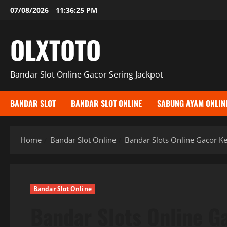
Skip
07/08/2026
11:36:26 PM
to
content
OLXTOTO
Bandar Slot Online Gacor Sering Jackpot
BANDAR SLOT
BANDAR SLOT ONLINE
SABUNG AYAM ONLIN
Home
Bandar Slot Online
Bandar Slots Online Gacor K
Bandar Slot Online
Bandar Slots Online G