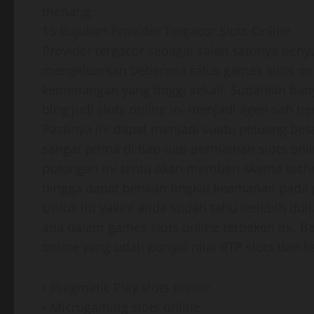
menang.
15 Rujukan Provider Tergacor Slots Online
Provider tergacor sebagai salah satunya peny
mengeluarkan beberapa ratus games slots onl
kemenangan yang tinggi sekali. Sudahlah ban
blog judi slots online ini menjadi agen sah pe
Pastinya ini dapat menjadi suatu peluang be
sangat prima di tiap-tiap permainan slots onl
potongan ini tentu akan memberi skema tec
hingga dapat berikan tingkat keamanan pada
Untuk itu yakini anda sudah tahu terlebih dulu
ada dalam games slots online terbeken ini. Ber
online yang udah punyai nilai RTP slots dan l
• Pragmatic Play slots online
• Microgaming slots online