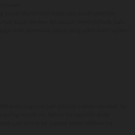
ra mudah.
g sudah dipilih oleh beberapa puluh provider
tunya dapat berikan keluasaan jekpot terbaik. Satu
 juga spek pembawa jekpot yang udah kami sajikan
00 anda siap menjadi peserta sukses sesudah itu
e paling murah ini. Sebab itu cepatlah anda
 web judi online ini supaya dapat selekasnya