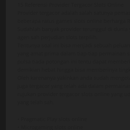
15 Referensi Provider Tergacor Slots Online
Provider tergacor adalah salah satunya pemas
beberapa ratus games slots online berharga R
Sudahlah banyak provider terunggul di dunia y
agen sah perjudian slots terpilih.
Tentunya soal ini bisa menjadi sebuah pelua
yang amat prima dalam tiap-tiap permainan s
pulsa tiada potongan ini tentu dapat membe
demikian hebat hingga bisa memberinya ting
Oleh karenanya yakinkan anda sudah mengetah
juga tergacor yang telah ada dalam permainan 
rujukan provider tergacor slots online yang u
yang telah sah.
• Pragmatic Play slots online
• Microgaming slots online