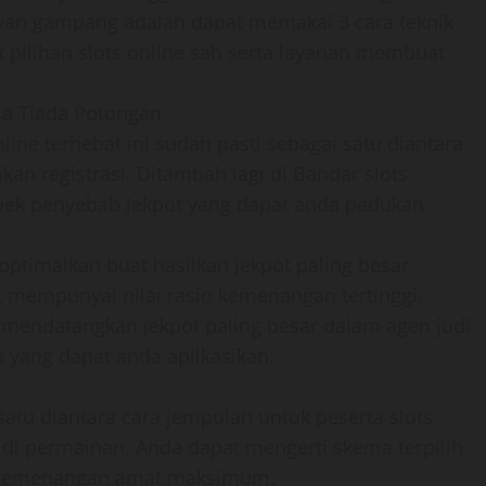
mayan gampang adalah dapat memakai 3 cara teknik
nk pilihan slots online sah serta layanan membuat
sa Tiada Potongan
ne terhebat ini sudah pasti sebagai satu diantara
an registrasi. Ditambah lagi di Bandar slots
spek penyebab Jekpot yang dapat anda padukan
ptimalkan buat hasilkan jekpot paling besar
g mempunyai nilai rasio kemenangan tertinggi.
uk mendatangkan jekpot paling besar dalam agen judi
n yang dapat anda aplikasikan.
atu diantara cara jempolan untuk peserta slots
 di permainan. Anda dapat mengerti skema terpilih
lai kemenangan amat maksimum.