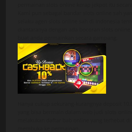
permainan slots online kerap jekpot itu seca
Kami pun sebagai bandar slots online sah yan
selaku agen slots online sah di Indonesia ten
diantaranya dengan ada bocoran slots online
buat anda permainkan secara gampang.
Hanya cukup sekurang-kurangnya deposit 10.0
yang bisa bermain dalam web judi slots onlin
melakukan daftar bab online yang terhebat di
membuka ke permainan.