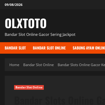
Skip
09/08/2026
to
content
OLXTOTO
Bandar Slot Online Gacor Sering Jackpot
BANDAR SLOT
BANDAR SLOT ONLINE
SABUNG AYAM ONLIN
Home
Bandar Slot Online
Bandar Slots Online Gacor K
Bandar Slot Online
Bandar Slots Online G