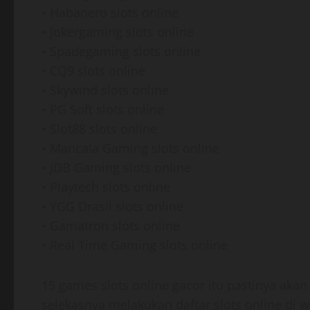
• Habanero slots online
• Jokergaming slots online
• Spadegaming slots online
• CQ9 slots online
• Skywind slots online
• PG Soft slots online
• Slot88 slots online
• Mancala Gaming slots online
• JDB Gaming slots online
• Playtech slots online
• YGG Drasil slots online
• Gamatron slots online
• Real Time Gaming slots online
15 games slots online gacor itu pastinya ak
selekasnya melakukan daftar slots online di w