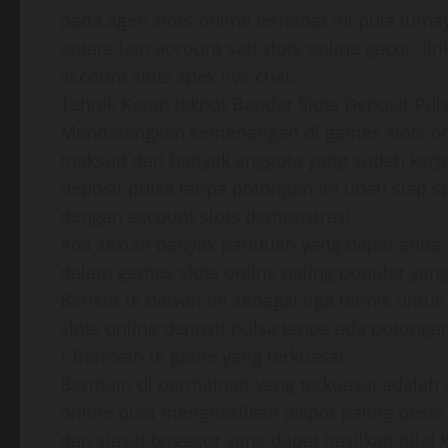
pada agen slots online terhebat ini pula lu
antara lain account sah slots online gacor, li
account slots spek live chat.
Tehnik Kerap Jekpot Bandar Slots Deposit Pul
Mendatangkan kemenangan di games slots onli
maksud dari banyak anggota yang sudah kerjak
deposit pulsa tanpa potongan ini udah siap 
dengan account slots demonstrasi.
Ada sekian banyak panduan yang dapat anda o
dalam games slots online paling populer yan
Berikut di bawah ini sebagai tiga tehnik unt
slots online deposit pulsa tanpa ada potonga
• Bermain di game yang terkuasai
Bermain di permainan yang terkuasai adalah s
online buat menghasilkan jekpot paling besar
dan siasat tergacor yang dapat hasilkan ni