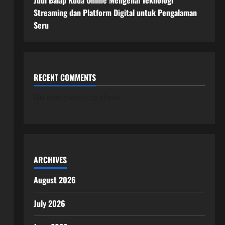
Judi Balap Kuda Online Mengenal Teknologi
Streaming dan Platform Digital untuk Pengalaman
Seru
RECENT COMMENTS
No comments to show.
ARCHIVES
August 2026
July 2026