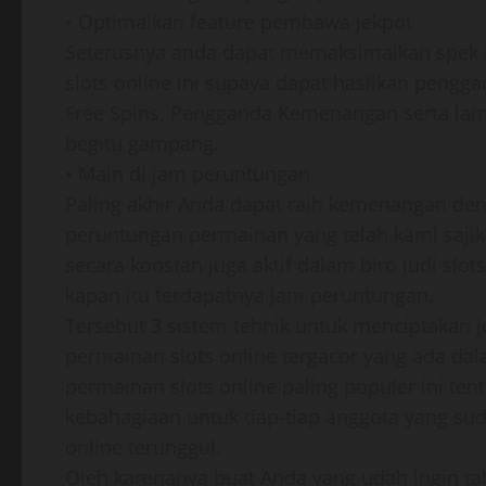
• Optimalkan feature pembawa jekpot
Seterusnya anda dapat memaksimalkan spek p
slots online ini supaya dapat hasilkan pengg
Free Spins, Pengganda Kemenangan serta lam
begitu gampang.
• Main di jam peruntungan
Paling akhir Anda dapat raih kemenangan de
peruntungan permainan yang telah kami saji
secara konstan juga aktif dalam biro judi slo
kapan itu terdapatnya jam peruntungan.
Tersebut 3 sistem tehnik untuk menciptakan j
permainan slots online tergacor yang ada dal
permainan slots online paling populer ini t
kebahagiaan untuk tiap-tiap anggota yang su
online terunggul.
Oleh karenanya buat Anda yang udah ingin tah