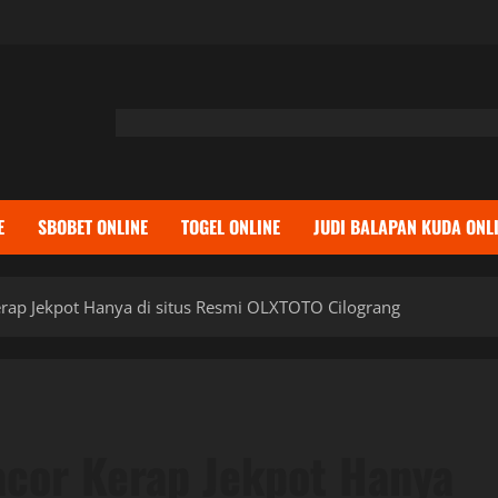
E
SBOBET ONLINE
TOGEL ONLINE
JUDI BALAPAN KUDA ONL
erap Jekpot Hanya di situs Resmi OLXTOTO Cilograng
acor Kerap Jekpot Hanya