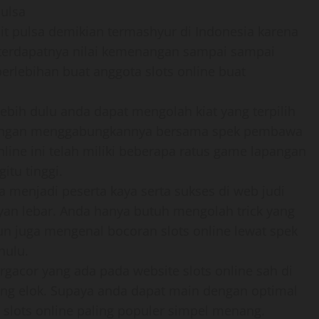
Pulsa
sit pulsa demikian termashyur di Indonesia karena
lah terdapatnya nilai kemenangan sampai sampai
berlebihan buat anggota slots online buat
ebih dulu anda dapat mengolah kiat yang terpilih
dengan menggabungkannya bersama spek pembawa
nline ini telah miliki beberapa ratus game lapangan
itu tinggi.
menjadi peserta kaya serta sukses di web judi
yan lebar. Anda hanya butuh mengolah trick yang
n juga mengenal bocoran slots online lewat spek
hulu.
rgacor yang ada pada website slots online sah di
ling elok. Supaya anda dapat main dengan optimal
i slots online paling populer simpel menang.