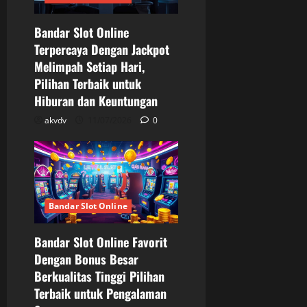
Bandar Slot Online
Terpercaya Dengan Jackpot
Melimpah Setiap Hari,
Pilihan Terbaik untuk
Hiburan dan Keuntungan
akvdv
11/07/2026
0
Bandar Slot Online
Bandar Slot Online Favorit
Dengan Bonus Besar
Berkualitas Tinggi Pilihan
Terbaik untuk Pengalaman