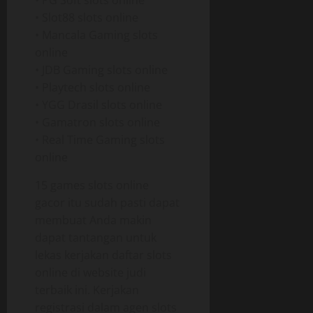
• PG Soft slots online
• Slot88 slots online
• Mancala Gaming slots
online
• JDB Gaming slots online
• Playtech slots online
• YGG Drasil slots online
• Gamatron slots online
• Real Time Gaming slots
online
15 games slots online
gacor itu sudah pasti dapat
membuat Anda makin
dapat tantangan untuk
lekas kerjakan daftar slots
online di website judi
terbaik ini. Kerjakan
registrasi dalam agen slots