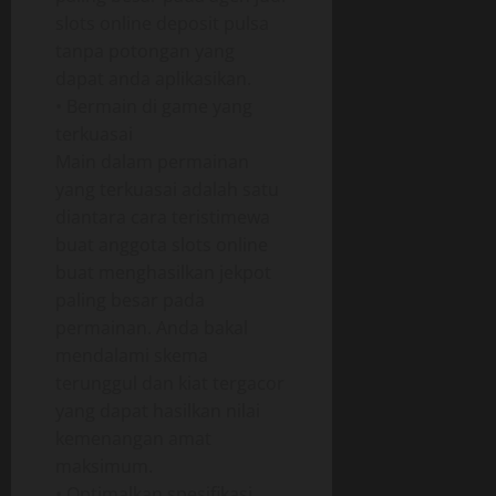
slots online deposit pulsa
tanpa potongan yang
dapat anda aplikasikan.
• Bermain di game yang
terkuasai
Main dalam permainan
yang terkuasai adalah satu
diantara cara teristimewa
buat anggota slots online
buat menghasilkan jekpot
paling besar pada
permainan. Anda bakal
mendalami skema
terunggul dan kiat tergacor
yang dapat hasilkan nilai
kemenangan amat
maksimum.
• Optimalkan spesifikasi