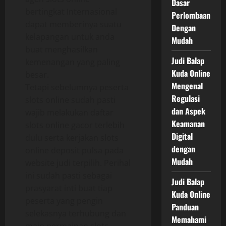
Dasar
bertingkat Internasional
Perlombaan
dapat memberinya suatu
Dengan
kelapangan untuk anda
Mudah
buat menghasilkan
Judi Balap
kemenangan yang paling
Kuda Online
besar.
Mengenal
Tetapi sebelumnya peserta
Regulasi
slots online sudah pasti
dan Aspek
wajib melakukan daftar
Keamanan
slots online gacor terlebih
Digital
dulu serta kerjakan slots
dengan
online deposit pulsa pada
Mudah
website judi terpilih. Perihal
ini sudah pasti sebagai
Judi Balap
prasyarat inti buat tiap
Kuda Online
peserta yang pengin
Panduan
selekasnya terhubung dan
Memahami