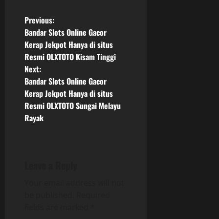
P
Previous:
Bandar Slots Online Gacor
o
Kerap Jekpot Hanya di situs
Resmi OLXTOTO Kisam Tinggi
s
Next:
t
Bandar Slots Online Gacor
Kerap Jekpot Hanya di situs
n
Resmi OLXTOTO Sungai Melayu
Rayak
a
v
i
Leave a Reply
g
Your email address will not
be published.
Required
a
fields are marked
*