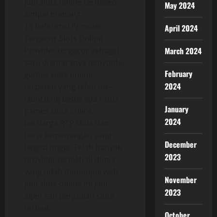
judi slots online terbeken
May 2024
simpel menang.
15 Referensi Provider
April 2024
Tergacor Slots Online
March 2024
Provider tergacor sebagai
satu diantaranya penyuplai
February
games slots online
2024
terpaten yang telah me-
launching beberapa ratus
January
games slots online
2024
berharga RTP slots dan
baris kemenangan yang
December
begitu tinggi. Telah banyak
2023
provider terpilih di dunia
yang udah menunjuk web
November
judi slots online ini jadi
2023
agen sah perjudian slots
terbaik.
October