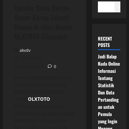
Bandar Slots Online
Search
Gacor Kerap Jekpot
Hanya di situs Resmi
OLXTOTO Cikembar
RECENT
POSTS
akvdv
Judi Balap
15/12/2022
Kuda Online
6 minutes read
0
Informasi
Jaman sekarang permainan
Tentang
slots online gacor kerap
Statistik
jekpot sebagai Webiste
Dan Data
resmi
OLXTOTO
Pertanding
Merupakan permainan
an untuk
terbeken yang telah banyak
Pemula
dimainkan oleh peserta
yang Ingin
slots online terunggul di
Menang