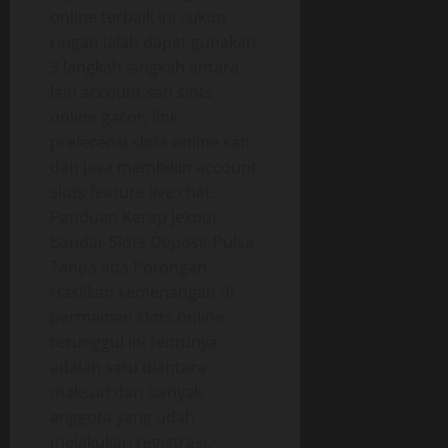
online terbaik ini cukup
ringan ialah dapat gunakan
3 langkah langkah antara
lain account sah slots
online gacor, link
preferensi slots online sah
dan jasa membikin account
slots feature live chat.
Panduan Kerap Jekpot
Bandar Slots Deposit Pulsa
Tanpa ada Potongan
Hasilkan kemenangan di
permainan slots online
terunggul ini tentunya
adalah satu diantara
maksud dari banyak
anggota yang udah
melakukan registrasi.