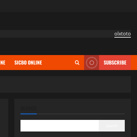
olxtoto
INE
SICBO ONLINE
SUBSCRIBE
SEARCH
Search