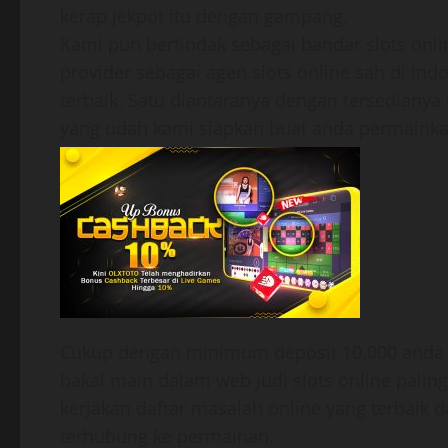
kerap jekpot itu dengan gampang.
Kami pun bertindak sebagai bandar slots onli
provider sebagai agen slots online sah di In
terbaik. Satu diantaranya dengan tersedianya
yang udah kami siapkan buat anda permaink
Cukup dengan minimum deposit 10.000 anda si
bakal main dalam web judi slots online paling
kerjakan daftar masalah online yang terbaik d
terhubung ke permainan.