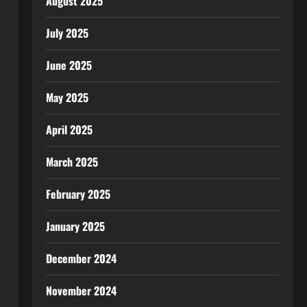
August 2025
July 2025
June 2025
May 2025
April 2025
March 2025
February 2025
January 2025
December 2024
November 2024