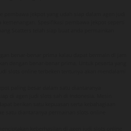
re pembawa jekpot yang udah siap dalam agen judi
da kemenangan. Spesifikasi pembawa jekpot seperti
ng Scatters telah siap buat anda permainkan
gan benar-benar prima kalau dapat bermain di jam
an dengan benar-benar prima. Untuk peserta yang
judi slots online terbeken tentunya akan mendalami
ekpot paling besar dalam satu diantaranya
ap di agen judi slots sah di Indonesia. Mesin
 dapat berikan satu kepuasan serta kebahagiaan
e satu diantaranya permainan slots online
nciptakan keberhasilan di agen judi slots online