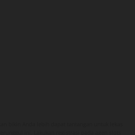
kan bikin Anda lebih dapat tantangan untuk lekas
terunggul ini. Lakukan registrasi pada agen slots