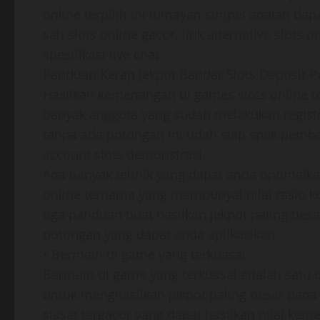
online terpilih ini lumayan simpel adalah dap
sah slots online gacor, link alternative slots
spesifikasi live chat.
Panduan Kerap Jekpot Bandar Slots Deposit 
Hasilkan kemenangan di games slots online ter
banyak anggota yang sudah melakukan registr
tanpa ada potongan ini udah siap spek pemb
account slots demonstrasi.
Ada banyak tehnik yang dapat anda optimalkan
online ternama yang mempunyai nilai rasio ke
tiga panduan buat hasilkan jekpot paling besa
potongan yang dapat anda aplikasikan.
• Bermain di game yang terkuasai
Bermain di game yang terkuasai adalah satu di
untuk menghasilkan jekpot paling besar pada
siasat tergacor yang dapat hasilkan nilai kem