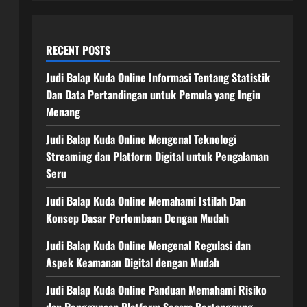
RECENT POSTS
Judi Balap Kuda Online Informasi Tentang Statistik
Dan Data Pertandingan untuk Pemula yang Ingin
Menang
Judi Balap Kuda Online Mengenal Teknologi
Streaming dan Platform Digital untuk Pengalaman
Seru
Judi Balap Kuda Online Memahami Istilah Dan
Konsep Dasar Perlombaan Dengan Mudah
Judi Balap Kuda Online Mengenal Regulasi dan
Aspek Keamanan Digital dengan Mudah
Judi Balap Kuda Online Panduan Memahami Risiko