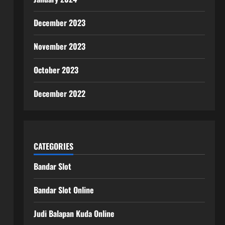
December 2023
November 2023
October 2023
December 2022
CATEGORIES
Bandar Slot
Bandar Slot Online
Judi Balapan Kuda Online