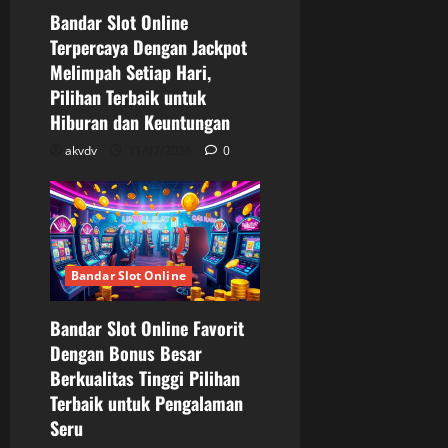
Bandar Slot Online
Terpercaya Dengan Jackpot
Melimpah Setiap Hari,
Pilihan Terbaik untuk
Hiburan dan Keuntungan
akvdv
11/07/2026
0
Bandar Slot Online
Bandar Slot Online Favorit
Dengan Bonus Besar
Berkualitas Tinggi Pilihan
Terbaik untuk Pengalaman
Seru