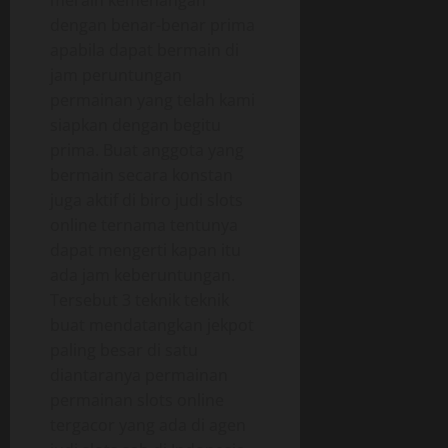
meraih kemenangan
dengan benar-benar prima
apabila dapat bermain di
jam peruntungan
permainan yang telah kami
siapkan dengan begitu
prima. Buat anggota yang
bermain secara konstan
juga aktif di biro judi slots
online ternama tentunya
dapat mengerti kapan itu
ada jam keberuntungan.
Tersebut 3 teknik teknik
buat mendatangkan jekpot
paling besar di satu
diantaranya permainan
permainan slots online
tergacor yang ada di agen