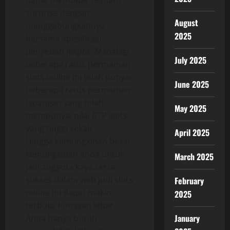
dapat membuat sesuatu
surprise dengan
August
menggabungkannya
2025
bersama spesifikasi
penyebab jekpot. Manalagi
July 2025
beberapa ratus permainan
slots online ini telah punyai
June 2025
beberapa ratus permainan
lapangan yang telah
May 2025
mempunyai nilai RTP slots
yang tinggi sekali.
April 2025
Hingga kemungkinan besar
kemungkinan anda untuk
March 2025
jadi anggota kaya serta
sukses dalam web judi slots
February
online ini dapat makin
2025
terbuka lumayan lebar.
January
Anda hanya butuh