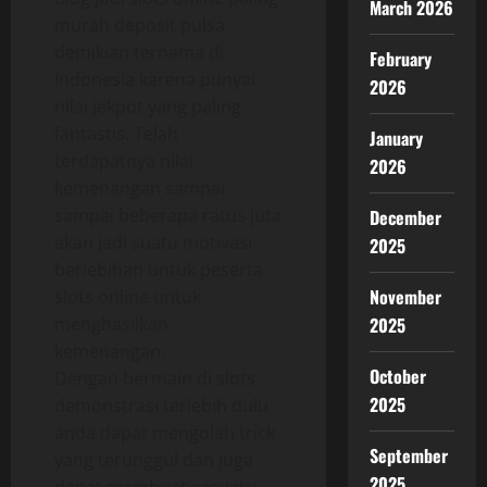
March 2026
murah deposit pulsa
demikian ternama di
February
Indonesia karena punyai
2026
nilai jekpot yang paling
fantastis. Telah
January
terdapatnya nilai
2026
kemenangan sampai
sampai beberapa ratus juta
December
akan jadi suatu motivasi
2025
berlebihan untuk peserta
November
slots online untuk
2025
menghasilkan
kemenangan.
October
Dengan bermain di slots
2025
demonstrasi terlebih dulu
anda dapat mengolah trick
September
yang terunggul dan juga
2025