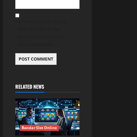
Save my name, email,
and website in this
browser for the next
time I comment.
RELATED NEWS
Bandar Slot Online