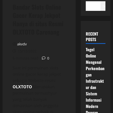
Bandar Slots Online
Search
Gacor Kerap Jekpot
Hanya di situs Resmi
OLXTOTO Carenang
RECENT
POSTS
akvdv
Togel
15/12/2022
Online
6 minutes read
0
Mengenal
Saat ini permainan slots
Perkemban
online gacor kerap jekpot
gan
sebagai Webiste resmi
Infrastrukt
OLXTOTO
Merupakan
ur dan
permainan termashyur
Sistem
yang telah banyak
Informasi
dimainkan oleh anggota
Modern
slots online terbaik di
Dengan