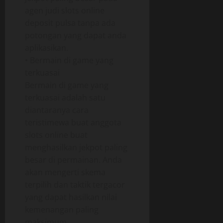
agen judi slots online
deposit pulsa tanpa ada
potongan yang dapat anda
aplikasikan.
• Bermain di game yang
terkuasai
Bermain di game yang
terkuasai adalah satu
diantaranya cara
teristimewa buat anggota
slots online buat
menghasilkan jekpot paling
besar di permainan. Anda
akan mengerti skema
terpilih dan taktik tergacor
yang dapat hasilkan nilai
kemenangan paling
maksimum.