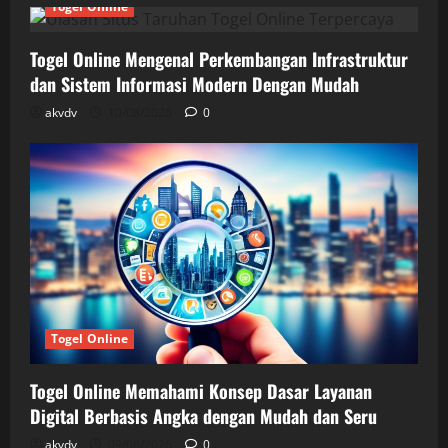
Togel Online
Togel Online Mengenal Perkembangan Infrastruktur
dan Sistem Informasi Modern Dengan Mudah
akvdv
10/08/2026
0
Togel Online
Togel Online Memahami Konsep Dasar Layanan
Digital Berbasis Angka dengan Mudah dan Seru
akvdv
09/08/2026
0