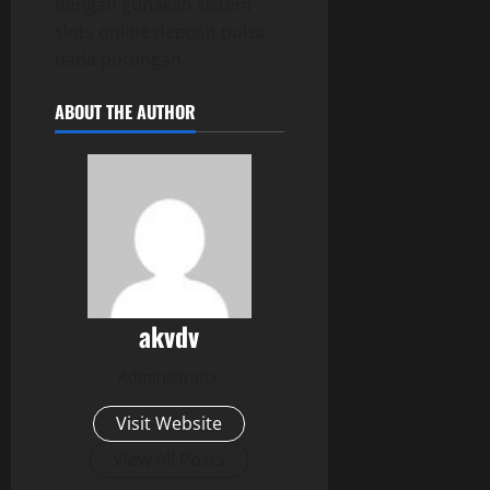
dengan gunakan sistem
slots online deposit pulsa
tiada potongan.
ABOUT THE AUTHOR
akvdv
Administrator
Visit Website
View All Posts