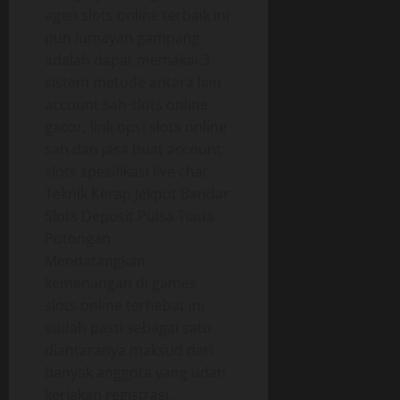
agen slots online terbaik ini
pun lumayan gampang
adalah dapat memakai 3
sistem metode antara lain
account sah slots online
gacor, link opsi slots online
sah dan jasa buat account
slots spesifikasi live chat.
Teknik Kerap Jekpot Bandar
Slots Deposit Pulsa Tiada
Potongan
Mendatangkan
kemenangan di games
slots online terhebat ini
sudah pasti sebagai satu
diantaranya maksud dari
banyak anggota yang udah
kerjakan registrasi.