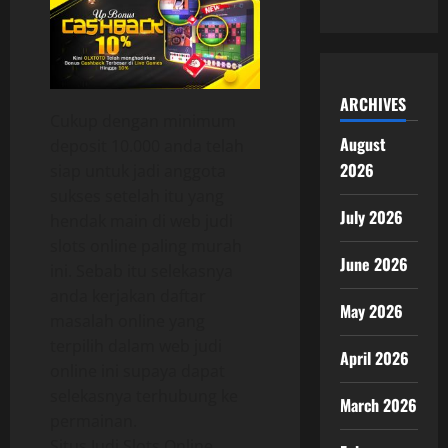
ARCHIVES
Cukup dengan minimum
August
deposit 10.000 anda telah
2026
siap untuk jadi anggota
sukses setelah itu yang
July 2026
hendak main di web judi
slots online paling murah
June 2026
ini. Sebab itu selekasnya
anda kerjakan daftar
May 2026
masalah online yang
terpilih dalam web judi
April 2026
online ini supaya dapat
selekasnya terhubung ke
March 2026
permainan.
Situs Judi Slots Online