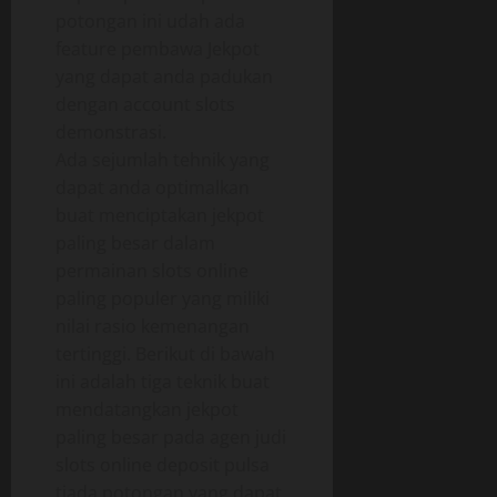
potongan ini udah ada
feature pembawa Jekpot
yang dapat anda padukan
dengan account slots
demonstrasi.
Ada sejumlah tehnik yang
dapat anda optimalkan
buat menciptakan jekpot
paling besar dalam
permainan slots online
paling populer yang miliki
nilai rasio kemenangan
tertinggi. Berikut di bawah
ini adalah tiga teknik buat
mendatangkan jekpot
paling besar pada agen judi
slots online deposit pulsa
tiada potongan yang dapat