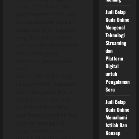
dunia. Perjudian online
Judi Balap
yang sangat tenar ini saat
Kuda Online
ini bisa anda permainkan
Mengenal
lewat smartphone gadget
Teknologi
yang dipunyai, pasalnya
Streaming
udah siap skema tehnologi
dan
HTML5 yang dapat
Platform
membantu peserta buat
Digital
main.
untuk
Games slots online yang
Pengalaman
paling memberi kepuasan
Seru
telah mempunyai lisensi
sah dan beberapa ratus
Judi Balap
permainan slots online
Kuda Online
yang bergabung di berapa
Memahami
provider terunggul di
Istilah Dan
dunia. Tentunya kami
Konsep
sebagai agen slots online