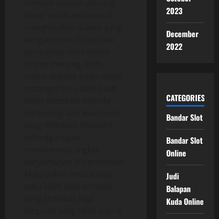
menjadi sebuah peluang
2023
besar untuk anda untuk
menghasilkan sukses yang
December
sangat prima di tiap-tiap
2022
permainan slots online
ringan menang. Slots
online deposit pulsa tanpa
potongan ini sudah pasti
CATEGORIES
bakal memberi metode
technologi dan keamanan
Bandar Slot
yang demikian mutakhir
sehingga dapat
Bandar Slot
memberinya tingkat
Online
kenyamanan di permainan.
Maka yakini anda sudah
Judi
tahu lebih dulu provider
Balapan
yang terhebat juga
Kuda Online
tergacor yang telah siap di