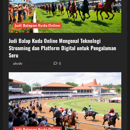
Judi Balapan Kuda Online
Judi Balap Kuda Online Mengenal Teknologi
Streaming dan Platform Digital untuk Pengalaman
Seru
akvdv
05/08/2026
0
Judi Balapan Kuda Online