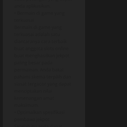
anda aplikasikan.
• Bermain di game yang
terkuasai
Bermain di game yang
terkuasai adalah satu
diantaranya cara terbaik
buat anggota slots online
buat menghasilkan jekpot
paling besar pada
permainan. Anda bakal
pahami skema terpilih dan
siasat tergacor yang dapat
menciptakan nilai
kemenangan amat
maksimum.
• Optimalkan spesifikasi
pembawa jekpot
Setelah itu anda dapat