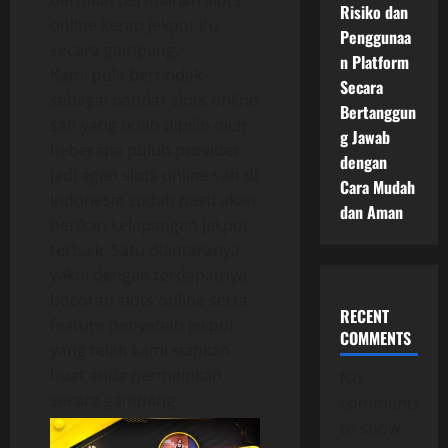
bermain permainan slots
Risiko dan
online kerap jekpot itu
Penggunaa
secara gampang.
n Platform
Kami pula bertindak
Secara
sebagai bandar slots online
Bertanggun
sah yang udah dipilih oleh
g Jawab
beberapa puluh provider
dengan
jadi agen slots online sah di
Cara Mudah
Indonesia sudah pasti akan
dan Aman
berikan kelapangan jekpot
terbaik. Satu diantaranya
yakni dengan terdapatnya
bocoran slots online serta
RECENT
feature penyebab jekpot
COMMENTS
yang telah kami siapkan
buat anda permainkan
No
secara gampang.
comments
to show.