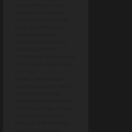
dapat memakai 3 cara
langkah salah satunya
account sah slots online
gacor, link pilihan slots
online sah dan jasa
membuat account slots
spesifikasi live chat.
Tehnik Kerap Jekpot Bandar
Slots Deposit Pulsa Tanpa
Potongan
Hasilkan kemenangan
dalam games slots online
terhebat ini pastinya
sebagai satu diantara arah
dari banyak anggota yang
udah kerjakan register.
Manalagi di Bandar slots
deposit pulsa tanpa