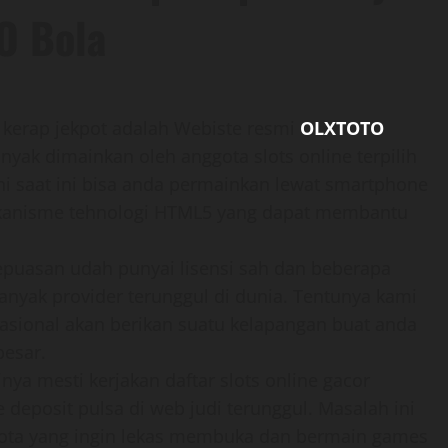
O Bola
 kerap jekpot adalah Webiste resmi
OLXTOTO
yak dimainkan oleh anggota slots online terpilih
ini saat ini bisa anda permainkan lewat smartphone
ekanisme tehnologi HTML5 yang dapat membantu
puasan udah punyai lisensi sah dan beberapa
anyak provider terunggul di dunia. Tentunya kami
rnasional akan berikan suatu kelapangan buat anda
esar.
nya mesti kerjakan daftar slots online gacor
e deposit pulsa di web judi terunggul. Masalah ini
ggota yang ingin lekas membuka dan bermain games