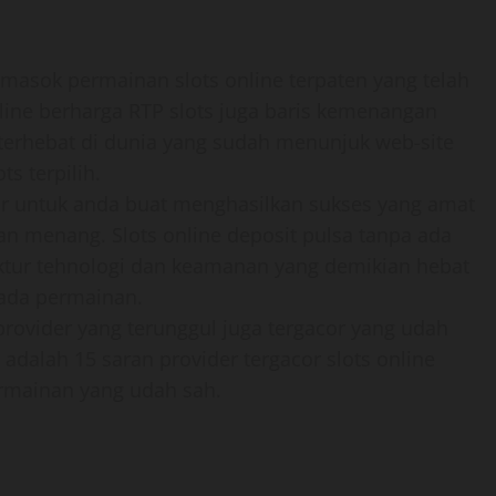
emasok permainan slots online terpaten yang telah
ine berharga RTP slots juga baris kemenangan
 terhebat di dunia yang sudah menunjuk web-site
ts terpilih.
sar untuk anda buat menghasilkan sukses yang amat
gan menang. Slots online deposit pulsa tanpa ada
ktur tehnologi dan keamanan yang demikian hebat
pada permainan.
provider yang terunggul juga tergacor yang udah
 adalah 15 saran provider tergacor slots online
permainan yang udah sah.