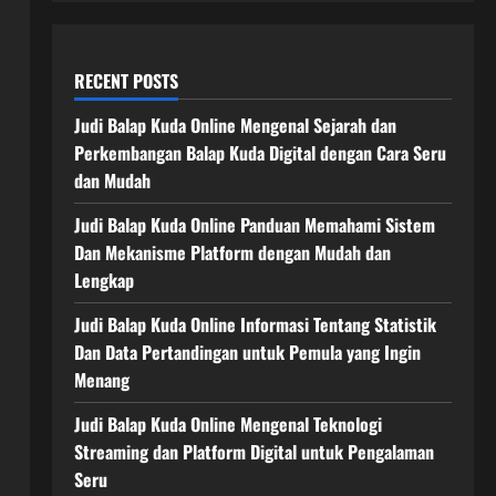
RECENT POSTS
Judi Balap Kuda Online Mengenal Sejarah dan
Perkembangan Balap Kuda Digital dengan Cara Seru
dan Mudah
Judi Balap Kuda Online Panduan Memahami Sistem
Dan Mekanisme Platform dengan Mudah dan
Lengkap
Judi Balap Kuda Online Informasi Tentang Statistik
Dan Data Pertandingan untuk Pemula yang Ingin
Menang
Judi Balap Kuda Online Mengenal Teknologi
Streaming dan Platform Digital untuk Pengalaman
Seru