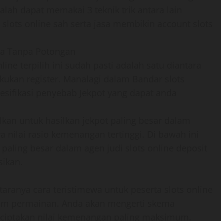
alah dapat memakai 3 teknik trik antara lain
i slots online sah serta jasa membikin account slots
lsa Tanpa Potongan
e terpilih ini sudah pasti adalah satu diantara
ukan register. Manalagi dalam Bandar slots
esifikasi penyebab Jekpot yang dapat anda
an untuk hasilkan jekpot paling besar dalam
 nilai rasio kemenangan tertinggi. Di bawah ini
paling besar dalam agen judi slots online deposit
sikan.
aranya cara teristimewa untuk peserta slots online
alam permainan. Anda akan mengerti skema
nciptakan nilai kemenangan paling maksimum.