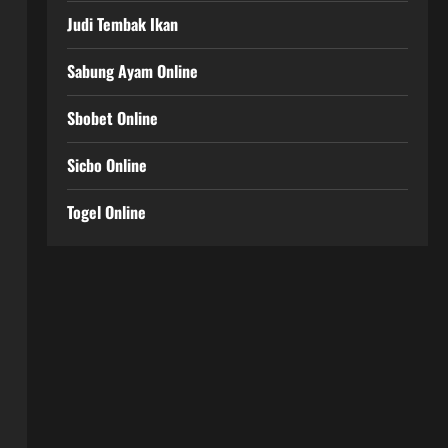
Judi Tembak Ikan
Sabung Ayam Online
Sbobet Online
Sicbo Online
Togel Online