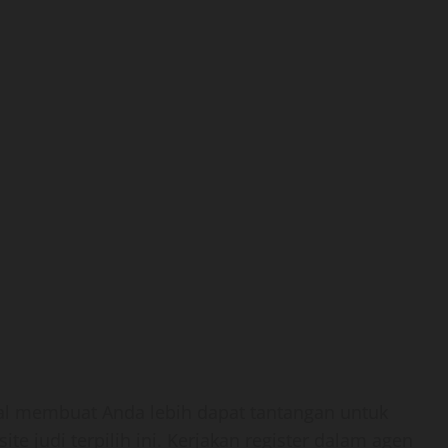
kal membuat Anda lebih dapat tantangan untuk
ite judi terpilih ini. Kerjakan register dalam agen