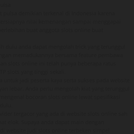
Pulsa
t pulsa demikian terkenal di Indonesia karena
ah tersiapnya nilai kemenangan sampai menggapai
berlebihan buat anggota slots online buat
h dulu anda dapat mengolah trick yang terunggul
dengan memadukannya bersama feature pembawa
n slots online ini telah punya beberapa ratus
 slots yang tinggi sekali.
untuk jadi peserta kaya serta sukses pada website
ayan lebar. Anda perlu mengolah kiat yang terunggul
engenal bocoran slots online lewat spesifikasi
 dulu.
der tergacor yang ada di website slots online sah
 amat elok. Supaya anda dapat main dengan
i website judi slots online terbeken simpel