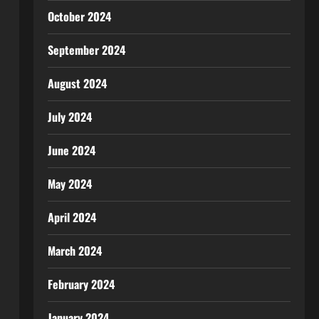
October 2024
September 2024
August 2024
July 2024
June 2024
May 2024
April 2024
March 2024
February 2024
January 2024