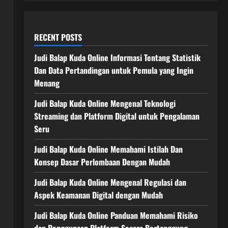
RECENT POSTS
Judi Balap Kuda Online Informasi Tentang Statistik
Dan Data Pertandingan untuk Pemula yang Ingin
Menang
Judi Balap Kuda Online Mengenal Teknologi
Streaming dan Platform Digital untuk Pengalaman
Seru
Judi Balap Kuda Online Memahami Istilah Dan
Konsep Dasar Perlombaan Dengan Mudah
Judi Balap Kuda Online Mengenal Regulasi dan
Aspek Keamanan Digital dengan Mudah
Judi Balap Kuda Online Panduan Memahami Risiko