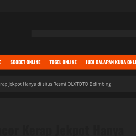
E
SBOBET ONLINE
TOGEL ONLINE
JUDI BALAPAN KUDA ONL
erap Jekpot Hanya di situs Resmi OLXTOTO Belimbing
acor Kerap Jekpot Hanya