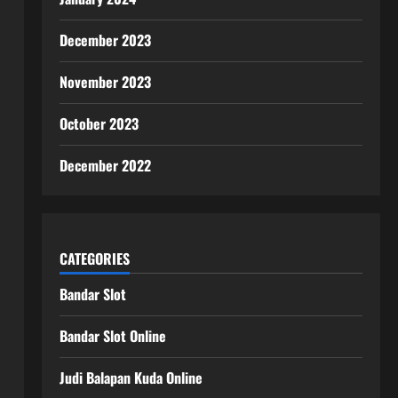
December 2023
November 2023
October 2023
December 2022
CATEGORIES
Bandar Slot
Bandar Slot Online
Judi Balapan Kuda Online