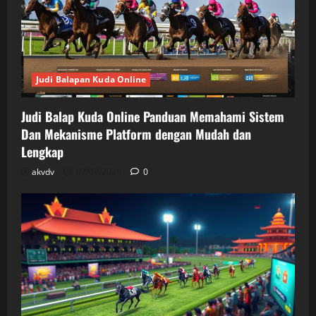
Judi Balapan Kuda Online
Judi Balap Kuda Online Panduan Memahami Sistem
Dan Mekanisme Platform dengan Mudah dan
Lengkap
akvdv
07/08/2026
0