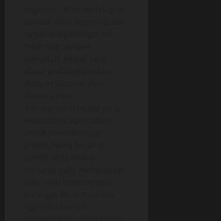
registrasi. Ditambah lagi di
Bandar slots deposit pulsa
tanpa ada potongan ini
telah siap feature
penyebab Jekpot yang
dapat anda gabungkan
dengan account slots
demonstrasi.
Ada sejumlah tehnik yang
dapat anda optimalkan
untuk mendatangkan
jekpot paling besar di
games slots online
ternama yang mempunyai
nilai rasio kemenangan
tertinggi. Berikut adalah
tiga tehnik untuk
menciptakan jekpot paling