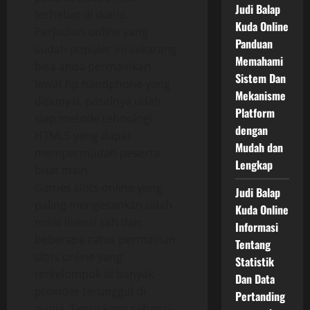
Judi Balap
terhebat di dunia.
Kuda Online
Perjudian online yang
Panduan
sudah populer ini sekarang
Memahami
bisa anda permainkan
Sistem Dan
lewat hp handphone yang
Mekanisme
dipunyai, pasalnya udah
Platform
siap metode tehnologi
dengan
HTML5 yang dapat
Mudah dan
mempermudah peserta
Lengkap
buat main.
Games slots online yang
Judi Balap
paling mengesankan udah
Kuda Online
miliki lisensi sah dan
Informasi
beberapa ratus permainan
Tentang
slots online yang
Statistik
terkelompok di banyak
Dan Data
provider terunggul di
Pertanding
dunia. Tentu kami sebagai