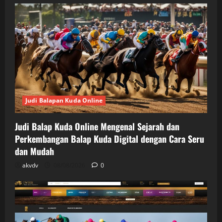
Judi Balapan Kuda Online
Judi Balap Kuda Online Mengenal Sejarah dan
Perkembangan Balap Kuda Digital dengan Cara Seru
dan Mudah
akvdv
08/08/2026
0