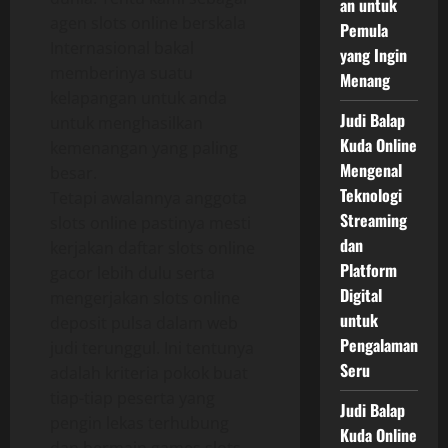
an untuk
agen slots online berskala
Pemula
Internasional bakal
yang Ingin
memberinya suatu
Menang
kelapangan untuk anda
Judi Balap
untuk menghasilkan
Kuda Online
kemenangan yang paling
Mengenal
besar.
Teknologi
Tetapi awalannya anggota
Streaming
slots online pastinya mesti
dan
kerjakan daftar slots online
Platform
gacor lebih dulu serta
Digital
mengerjakan slots online
untuk
deposit pulsa dalam web
Pengalaman
judi terunggul. Ini tentunya
Seru
adalah kriteria pokok buat
tiap-tiap peserta yang
Judi Balap
pengin lekas terhubung
Kuda Online