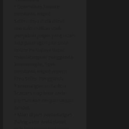
• Optimalkan feature
pembawa jekpot
Seterusnya anda dapat
memaksimalkan spek
penyebab jekpot yang udah
siap pada agen judi slots
online ini supaya dapat
mendatangkan pengganda
kemenangan. Spek
pembawa jekpot seperti
Free Spins, Pengganda
Kemenangan serta ikon
Scatters siap buat anda
permainkan dengan begitu
simpel.
• Main di jam peruntungan
Paling akhir Anda dapat