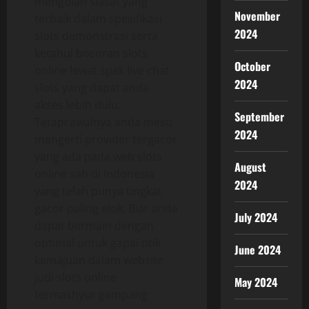
mengolah siasat yang
November
terbaik dalam spesifikasi
2024
slots demonstrasi serta
ketahui bocoran slots
October
online lewat spek live chat
2024
slots yang dapat anda
akses lebih dulu.
September
Tetapi awalnya anda mesti
2024
mengerti provider tergacor
yang ada pada web slots
August
online sah di Indonesia
2024
yang telah punya tingkat
gacor paling elok. Biar anda
July 2024
dapat bermain dengan
optimal untuk gapai titik
June 2024
kemajuan dalam website
judi slots online
May 2024
termashyur gampang