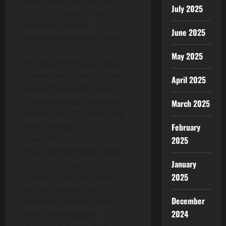
yang terunggul dan bisa
July 2025
pula membuat sesuatu
surprise dengan
June 2025
memadukannya bersama
spek penyebab jekpot.
May 2025
Manalagi beberapa ratus
games slots online ini udah
April 2025
punyai beberapa ratus
game lapangan yang udah
March 2025
punya nilai RTP slots yang
begitu tinggi.
February
Maka dari itu kemungkinan
2025
besar kemungkinan anda
January
menjadi anggota kaya serta
2025
sukses di web judi slots
online ini dapat kian
December
terbuka lumayan lebar.
2024
Anda hanya butuh