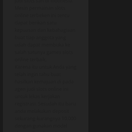
judi slots sah di Indonesia.
Mesin permainan slots
online terbeken ini tentu
dapat berikan satu
kepuasan dan kebahagiaan
buat tiap anggota yang
udah dapat membuka ke
salah satunya games slots
online terbaik.
Karena itu untuk Anda yang
telah ingin tahu buat
hasilkan kemajuan di pada
agen judi slots online ini
untuk lekas kerjakan
registrasi. Sesudah itu baru
anda melakukan deposit
sekurang-kurangnya 10.000
dengan gunakan model