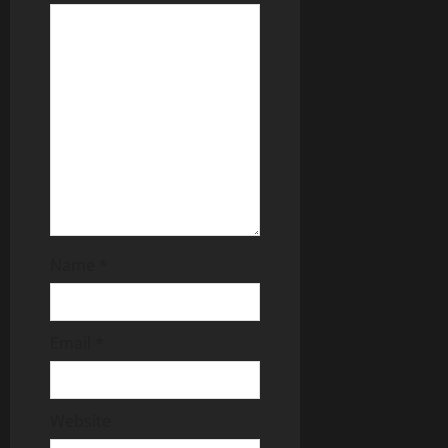
i
o
n
Name
*
Email
*
Website