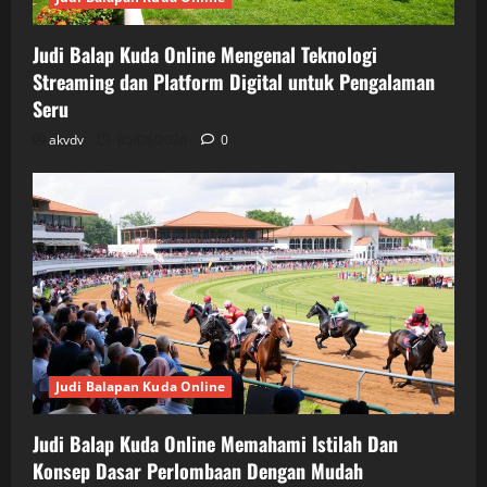
Judi Balap Kuda Online Mengenal Teknologi
Streaming dan Platform Digital untuk Pengalaman
Seru
akvdv
05/08/2026
0
Judi Balapan Kuda Online
Judi Balap Kuda Online Memahami Istilah Dan
Konsep Dasar Perlombaan Dengan Mudah