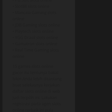
• PG Soft slots online
• Slot88 slots online
• Mancala Gaming slots
online
• JDB Gaming slots online
• Playtech slots online
• YGG Drasil slots online
• Gamatron slots online
• Real Time Gaming slots
online
15 games slots online
gacor itu tentunya bakal
bikin Anda lebih ditantang
buat selekasnya kerjakan
daftar slots online di web
judi terpilih ini. Lakukan
registrasi pada agen slots
online terbaik ini pula