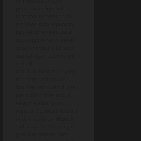
di Indonesia. Mesin
permainan slots online
ternama ini tentu bakal
memberi satu kepuasan
juga kebahagiaan untuk
tiap anggota yang sudah
dapat membuka ke satu
diantara games slots online
terbaik.
Untuk itu buat Anda yang
telah ingin tahu buat
hasilkan kemajuan di agen
judi slots online ini buat
lekas melaksanakan
register. Sesudah itu baru
anda melakukan deposit
sedikitnya 10.000 dengan
gunakan metoda slots