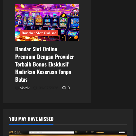
Bandar Slot Online
Bandar Slot Online
Premium Dengan Provider
Terbaik Bonus Eksklusif
Hadirkan Keseruan Tanpa
Batas
akvdv
09/07/2026
0
YOU MAY HAVE MISSED