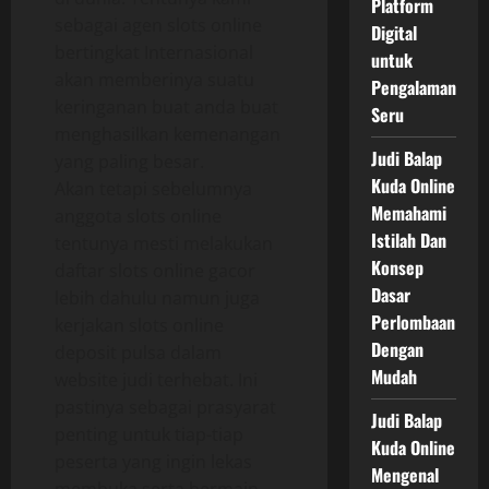
Platform
sebagai agen slots online
Digital
bertingkat Internasional
untuk
akan memberinya suatu
Pengalaman
keringanan buat anda buat
Seru
menghasilkan kemenangan
Judi Balap
yang paling besar.
Kuda Online
Akan tetapi sebelumnya
Memahami
anggota slots online
Istilah Dan
tentunya mesti melakukan
Konsep
daftar slots online gacor
Dasar
lebih dahulu namun juga
Perlombaan
kerjakan slots online
Dengan
deposit pulsa dalam
Mudah
website judi terhebat. Ini
pastinya sebagai prasyarat
Judi Balap
penting untuk tiap-tiap
Kuda Online
peserta yang ingin lekas
Mengenal