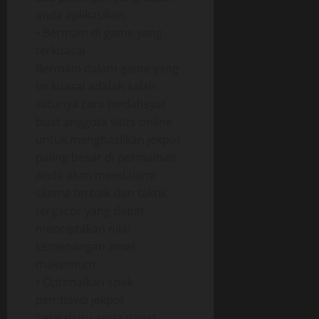
anda aplikasikan.
• Bermain di game yang
terkuasai
Bermain dalam game yang
terkuasai adalah salah
satunya cara terdahsyat
buat anggota slots online
untuk menghasilkan jekpot
paling besar di permainan.
Anda akan mendalami
skema terbaik dan taktik
tergacor yang dapat
menciptakan nilai
kemenangan amat
maksimum.
• Optimalkan spek
pembawa jekpot
Setelah itu anda dapat