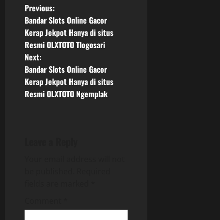
P
Previous:
Bandar Slots Online Gacor
o
Kerap Jekpot Hanya di situs
Resmi OLXTOTO Tlogosari
s
Next:
t
Bandar Slots Online Gacor
Kerap Jekpot Hanya di situs
n
Resmi OLXTOTO Ngemplak
a
v
Leave a Reply
i
Your email address will not
g
be published.
Required
fields are marked
*
a
Comment
*
t