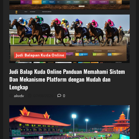
Judi Balapan Kuda Online
Judi Balap Kuda Online Panduan Memahami Sistem
Dan Mekanisme Platform dengan Mudah dan
Lengkap
akvdv
07/08/2026
0