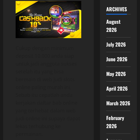
ARCHIVES
August
2026
July 2026
Cukup dengan minimum
deposit 10.000 anda siap
June 2026
untuk jadi anggota sukses
setelah itu yang bisa
May 2026
bermain di web judi slots
online paling murah ini.
April 2026
Sebab itu cepatlah anda
March 2026
kerjakan daftar bab online
yang terhebat dalam web
February
judi online ini supaya dapat
2026
lekas terhubung ke
permainan.