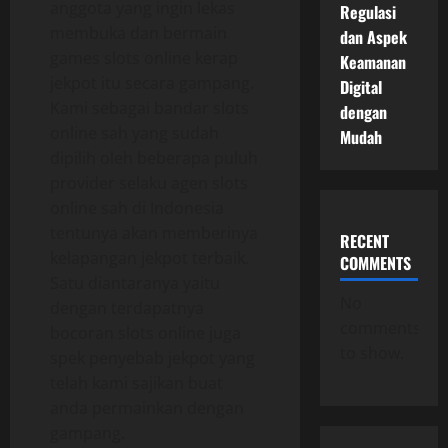
anggota yang ingin lekas
Regulasi
membuka dan bermain
dan Aspek
games slots online kerap
Keamanan
jekpot itu secara gampang.
Digital
Kami sebagai bandar slots
dengan
online sah yang sudah
Mudah
dipilih oleh beberapa puluh
provider selaku agen slots
online sah di Indonesia
tentunya akan memberinya
RECENT
kelapangan jekpot terbaik.
COMMENTS
Satu diantaranya yaitu
No
dengan terdapatnya
comments
bocoran slots online juga
to show.
spek penyebab jekpot yang
telah kami sajikan buat
anda permainkan dengan
gampang.