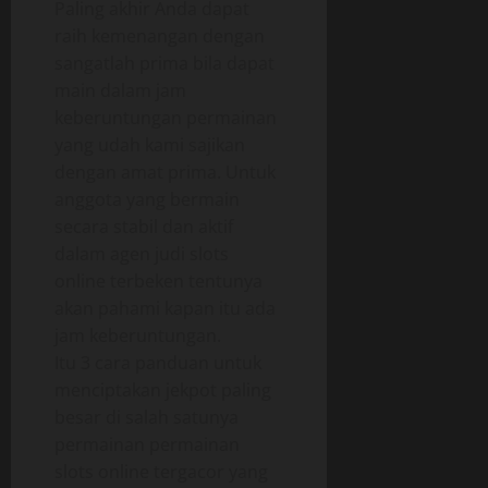
Paling akhir Anda dapat
raih kemenangan dengan
sangatlah prima bila dapat
main dalam jam
keberuntungan permainan
yang udah kami sajikan
dengan amat prima. Untuk
anggota yang bermain
secara stabil dan aktif
dalam agen judi slots
online terbeken tentunya
akan pahami kapan itu ada
jam keberuntungan.
Itu 3 cara panduan untuk
menciptakan jekpot paling
besar di salah satunya
permainan permainan
slots online tergacor yang