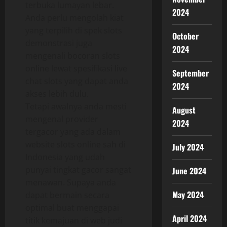
terbuka lumayan lebar.
2024
Anda perlu mengolah kiat
yang terpilih di spek slots
October
demonstrasi juga
2024
mengenali bocoran slots
online lewat spesifikasi live
September
chat slots yang dapat anda
2024
akses lebih dulu.
Tetapi awalnya anda mesti
August
mengenal provider
2024
tergacor yang ada dalam
website slots online sah di
July 2024
Indonesia yang udah
punyai tingkat gacor sangat
June 2024
menawan. Supaya anda
May 2024
dapat bermain secara
optimal buat menggapai
April 2024
titik kemajuan di web judi