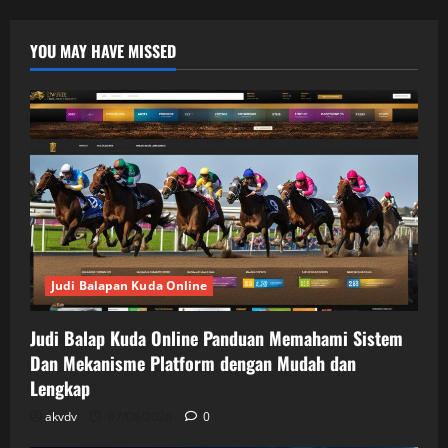
YOU MAY HAVE MISSED
Judi Balapan Kuda Online
Judi Balap Kuda Online Panduan Memahami Sistem
Dan Mekanisme Platform dengan Mudah dan
Lengkap
akvdv
07/08/2026
0