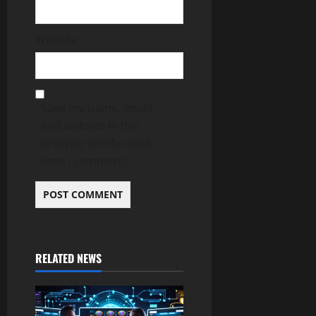
Website
Save my name, email,
and website in this
browser for the next
time I comment.
RELATED NEWS