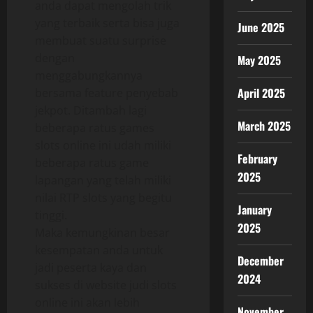
anda dapat mengolah trik
yang terbaik serta bisa juga
June 2025
membuat suatu surprise
dengan
May 2025
menggabungkannya
April 2025
bersama feature penyebab
jekpot. Ditambah lagi
March 2025
beberapa ratus games
slots online ini udah miliki
February
beberapa ratus game
2025
lapangan yang telah miliki
nilai RTP slots yang begitu
January
tinggi.
2025
Maka kemungkinan besar
kesempatan anda untuk
December
jadi peserta kaya dan
2024
sukses di website judi slots
online ini akan lebih
November