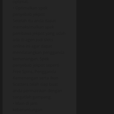
optimal.
• Optimalkan spek
penyebab jekpot
Setelah itu anda dapat
memaksimalkan spek
pembawa jekpot yang udah
ada di agen judi slots
online ini agar dapat
mendatangkan pengganda
kemenangan. Spek
penyebab jekpot seperti
Free Spins, Pengganda
Kemenangan serta ikon
Scatters telah siap buat
anda permainkan dengan
sangatlah gampang.
• Main di jam
keberuntungan