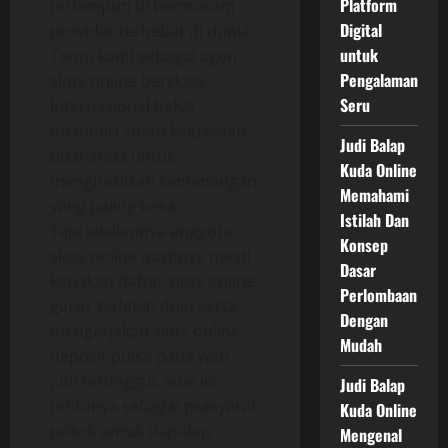
Platform
terhimpun di bermacam
Digital
provider terhebat di dunia.
untuk
Tentu kami sebagai agen
Pengalaman
slots online berskala
Seru
Internasional bakal
memberi suatu keluasaan
Judi Balap
buat anda untuk
Kuda Online
menghasilkan kemenangan
Memahami
yang paling besar.
Istilah Dan
Tapi awalannya anggota
Konsep
slots online pastinya mesti
Dasar
kerjakan daftar slots online
Perlombaan
gacor terlebih dulu serta
Dengan
mengerjakan slots online
Mudah
deposit pulsa pada web
judi terunggul. Soal ini
Judi Balap
tentunya sebagai prasyarat
Kuda Online
pokok untuk tiap-tiap
Mengenal