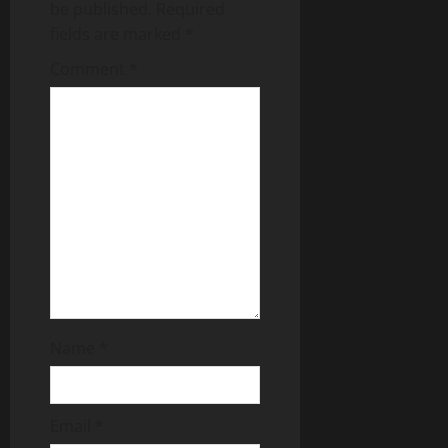
be published.
Required
a
fields are marked
*
t
Comment
*
i
o
n
Name
*
Email
*